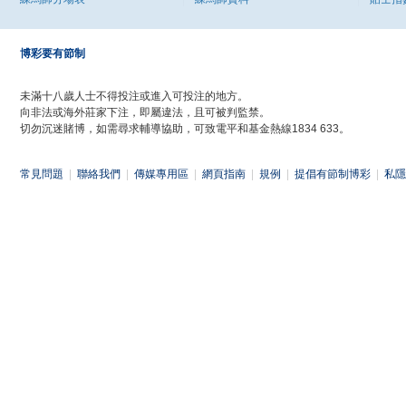
博彩要有節制
未滿十八歲人士不得投注或進入可投注的地方。
向非法或海外莊家下注，即屬違法，且可被判監禁。
切勿沉迷賭博，如需尋求輔導協助，可致電平和基金熱線1834 633。
常見問題
|
聯絡我們
|
傳媒專用區
|
網頁指南
|
規例
|
提倡有節制博彩
|
私隱