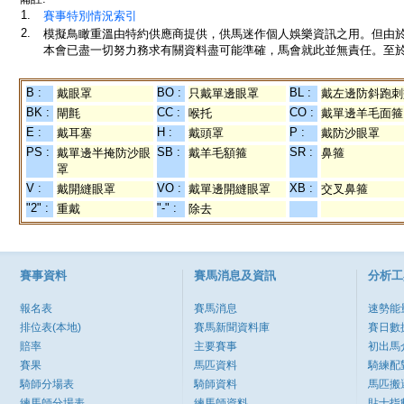
1.
賽事特別情況索引
2.
模擬鳥瞰重溫由特約供應商提供，供馬迷作個人娛樂資訊之用。但由
本會已盡一切努力務求有關資料盡可能準確，馬會就此並無責任。至於
B :
BO :
BL :
戴眼罩
只戴單邊眼罩
戴左邊防斜跑刺
BK :
CC :
CO :
閘氈
喉托
戴單邊羊毛面箍
E :
H :
P :
戴耳塞
戴頭罩
戴防沙眼罩
PS :
SB :
SR :
戴單邊半掩防沙眼
戴羊毛額箍
鼻箍
罩
V :
VO :
XB :
戴開縫眼罩
戴單邊開縫眼罩
交叉鼻箍
"2" :
"-" :
重戴
除去
賽事資料
賽馬消息及資訊
分析工
報名表
賽馬消息
速勢能
排位表(本地)
賽馬新聞資料庫
賽日數
賠率
主要賽事
初出馬
賽果
馬匹資料
騎練配
騎師分場表
騎師資料
馬匹搬
練馬師分場表
練馬師資料
貼士指