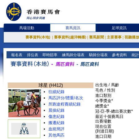
馬場活動
賽馬資訊
足球資訊
賽事資料(本地)
|
賽事資料(越洋轉播)
|
賽馬新聞
|
主要賽事
|
視聽播
報名表
排位表
即時賠率
練馬師分場表
騎師分場表
參考資料
統計
球星 (H412)
出生地 / 馬齡
毛色 / 性別
往績紀錄
進口類別
馬匹評分/體重/名次
今季獎金*
所跑途程賽績紀錄
總獎金*
晨操紀錄
冠-亞-季-總出賽次數*
傷患紀錄
最近十個賽馬日
出賽場數
搬遷紀錄
現在位置
血統簡評
(到達日期)
其他馬匹
進口日期