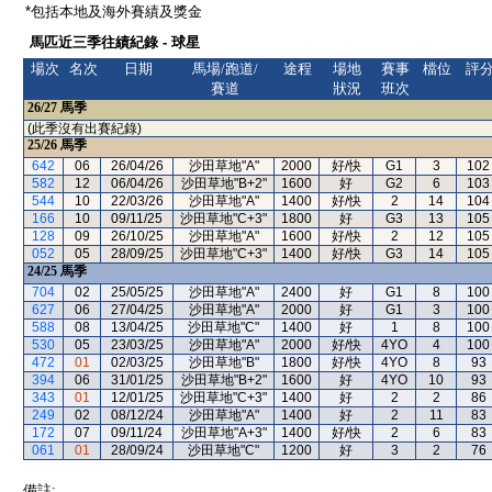
*包括本地及海外賽績及獎金
馬匹近三季往績紀錄 - 球星
場次
名次
日期
馬場/跑道/
途程
場地
賽事
檔位
評
賽道
狀況
班次
26/27
馬季
(此季沒有出賽紀錄)
25/26
馬季
642
06
26/04/26
沙田草地"A"
2000
好/快
G1
3
102
582
12
06/04/26
沙田草地"B+2"
1600
好
G2
6
103
544
10
22/03/26
沙田草地"A"
1400
好/快
2
14
104
166
10
09/11/25
沙田草地"C+3"
1800
好
G3
13
105
128
09
26/10/25
沙田草地"A"
1600
好/快
2
12
105
052
05
28/09/25
沙田草地"C+3"
1400
好/快
G3
14
105
24/25
馬季
704
02
25/05/25
沙田草地"A"
2400
好
G1
8
100
627
06
27/04/25
沙田草地"A"
2000
好
G1
3
100
588
08
13/04/25
沙田草地"C"
1400
好
1
8
100
530
05
23/03/25
沙田草地"A"
2000
好/快
4YO
4
100
472
01
02/03/25
沙田草地"B"
1800
好/快
4YO
8
93
394
06
31/01/25
沙田草地"B+2"
1600
好
4YO
10
93
343
01
12/01/25
沙田草地"C+3"
1400
好
2
2
86
249
02
08/12/24
沙田草地"A"
1400
好
2
11
83
172
07
09/11/24
沙田草地"A+3"
1400
好/快
2
6
83
061
01
28/09/24
沙田草地"C"
1200
好
3
2
76
備註: