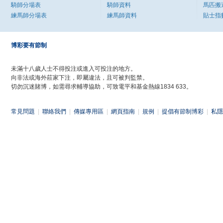
騎師分場表
騎師資料
馬匹搬
練馬師分場表
練馬師資料
貼士指
博彩要有節制
未滿十八歲人士不得投注或進入可投注的地方。
向非法或海外莊家下注，即屬違法，且可被判監禁。
切勿沉迷賭博，如需尋求輔導協助，可致電平和基金熱線1834 633。
常見問題
|
聯絡我們
|
傳媒專用區
|
網頁指南
|
規例
|
提倡有節制博彩
|
私隱