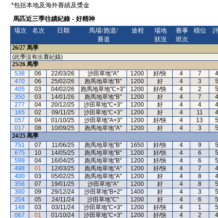
*包括本地及海外賽績及獎金
馬匹近三季往績紀錄 - 好精神
場次
名次
日期
馬場/跑道/
途程
場地
賽事
檔位
賽道
狀況
班次
26/27
馬季
(此季沒有出賽紀錄)
25/26
馬季
538
06
22/03/26
沙田草地"A"
1200
好/快
4
7
470
06
25/02/26
跑馬地草地"B"
1200
好
4
3
405
03
04/02/26
跑馬地草地"C+3"
1200
好/快
4
2
350
03
14/01/26
跑馬地草地"B"
1200
好
4
7
277
04
20/12/25
沙田草地"C+3"
1200
好
4
4
165
02
09/11/25
沙田草地"C+3"
1200
好
4
11
057
04
01/10/25
沙田草地"A+3"
1200
好/快
4
13
017
08
10/09/25
跑馬地草地"A"
1200
好
4
3
24/25
馬季
751
07
11/06/25
跑馬地草地"B"
1650
好/快
4
9
675
10
14/05/25
跑馬地草地"B"
1200
好/快
4
6
599
04
16/04/25
跑馬地草地"B"
1200
好/快
4
6
498
01
12/03/25
跑馬地草地"A"
1200
好/快
4
7
400
03
05/02/25
跑馬地草地"A"
1200
好
4
8
356
07
19/01/25
沙田草地"A"
1200
好
4
8
300
09
29/12/24
沙田草地"B+2"
1400
好
4
3
204
05
24/11/24
沙田草地"C"
1200
好
4
6
148
03
03/11/24
沙田草地"C+3"
1200
好/快
4
1
067
01
01/10/24
沙田草地"C+3"
1200
好/快
4
2