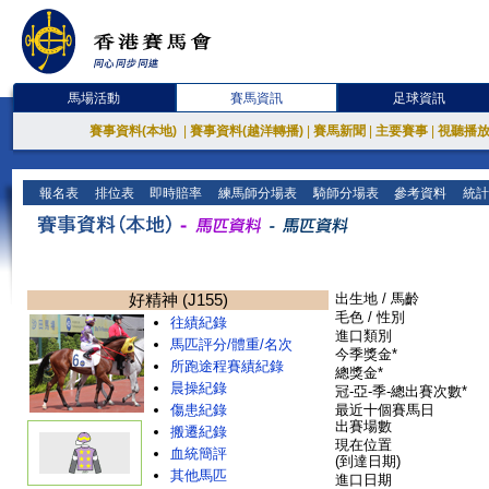
馬場活動
賽馬資訊
足球資訊
賽事資料(本地)
|
賽事資料(越洋轉播)
|
賽馬新聞
|
主要賽事
|
視聽播
報名表
排位表
即時賠率
練馬師分場表
騎師分場表
參考資料
統計
好精神 (J155)
出生地 / 馬齡
毛色 / 性別
往績紀錄
進口類別
馬匹評分/體重/名次
今季獎金*
所跑途程賽績紀錄
總獎金*
晨操紀錄
冠-亞-季-總出賽次數*
傷患紀錄
最近十個賽馬日
出賽場數
搬遷紀錄
現在位置
血統簡評
(到達日期)
其他馬匹
進口日期