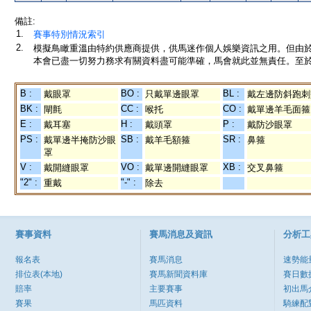
備註:
1.
賽事特別情況索引
2.
模擬鳥瞰重溫由特約供應商提供，供馬迷作個人娛樂資訊之用。但由
本會已盡一切努力務求有關資料盡可能準確，馬會就此並無責任。至於
B :
BO :
BL :
戴眼罩
只戴單邊眼罩
戴左邊防斜跑刺
BK :
CC :
CO :
閘氈
喉托
戴單邊羊毛面箍
E :
H :
P :
戴耳塞
戴頭罩
戴防沙眼罩
PS :
SB :
SR :
戴單邊半掩防沙眼
戴羊毛額箍
鼻箍
罩
V :
VO :
XB :
戴開縫眼罩
戴單邊開縫眼罩
交叉鼻箍
"2" :
"-" :
重戴
除去
賽事資料
賽馬消息及資訊
分析工
報名表
賽馬消息
速勢能
排位表(本地)
賽馬新聞資料庫
賽日數
賠率
主要賽事
初出馬
賽果
馬匹資料
騎練配