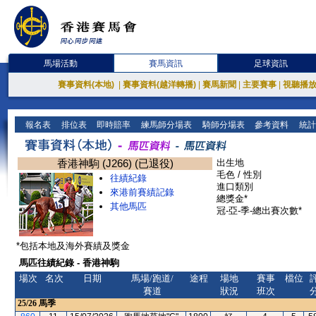
馬場活動
賽馬資訊
足球資訊
賽事資料(本地)
|
賽事資料(越洋轉播)
|
賽馬新聞
|
主要賽事
|
視聽播
報名表
排位表
即時賠率
練馬師分場表
騎師分場表
參考資料
統計
香港神駒 (J266) (已退役)
出生地
毛色 / 性別
往績紀錄
進口類別
來港前賽績記錄
總獎金*
其他馬匹
冠-亞-季-總出賽次數*
*包括本地及海外賽績及獎金
馬匹往績紀錄 - 香港神駒
場次
名次
日期
馬場/跑道/
途程
場地
賽事
檔位
賽道
狀況
班次
25/26
馬季