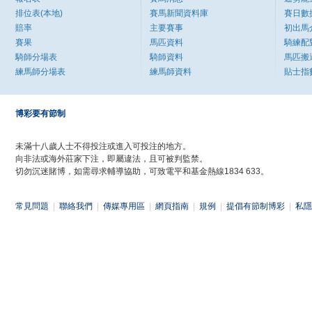
排位表(本地)
賽馬新聞資料庫
賽日數
賠率
主要賽事
初出馬
賽果
馬匹資料
騎練配
騎師分場表
騎師資料
馬匹搬
練馬師分場表
練馬師資料
貼士指
博彩要有節制
未滿十八歲人士不得投注或進入可投注的地方。
向非法或海外莊家下注，即屬違法，且可被判監禁。
切勿沉迷賭博，如需尋求輔導協助，可致電平和基金熱線1834 633。
常見問題
|
聯絡我們
|
傳媒專用區
|
網頁指南
|
規例
|
提倡有節制博彩
|
私隱