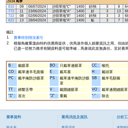
23/24
馬季
810
09
06/07/2024
沙田草地"C"
1400
好/快
3
8
6
772
11
23/06/2024
沙田草地"A"
1400
好
3
13
6
722
08
02/06/2024
沙田草地"B"
1400
好/快
3
3
6
622
13
28/04/2024
沙田草地"A"
1400
黏
3
7
6
備註:
1.
賽事特別情況索引
2.
模擬鳥瞰重溫由特約供應商提供，供馬迷作個人娛樂資訊之用。但由
已盡一切努力務求有關資料盡可能準確，馬會就此並無責任。至於賽馬
B :
BO :
CC :
戴眼罩
只戴單邊眼罩
喉托
CO :
E :
H :
戴單邊羊毛面箍
戴耳塞
戴頭罩
PC :
PS :
SB :
戴半掩防沙眼罩
戴單邊半掩防沙眼
戴羊毛額箍
罩
TT :
V :
VO :
綁繫舌帶
戴開縫眼罩
戴單邊開縫眼罩
"1" :
"2" :
"-" :
首次
重戴
除去
賽事資料
賽馬消息及資訊
分析工
報名表
賽馬消息
速勢能