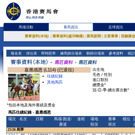
馬場活動
賽馬資訊
足球資訊
賽事資料(本地)
|
賽事資料(越洋轉播)
|
賽馬新聞
|
主要賽事
|
視聽播
報名表
排位表
即時賠率
練馬師分場表
騎師分場表
參考資料
統計
嘉應感恩 (L114) (已退役)
出生地
毛色 / 性別
往績紀錄
進口類別
其他馬匹
總獎金*
冠-亞-季-總出賽次數*
*包括本地及海外賽績及獎金
馬匹往績紀錄 - 嘉應感恩
場次
名次
日期
馬場/跑道/
途程
場地
賽事
檔位
賽道
狀況
班次
25/26
馬季