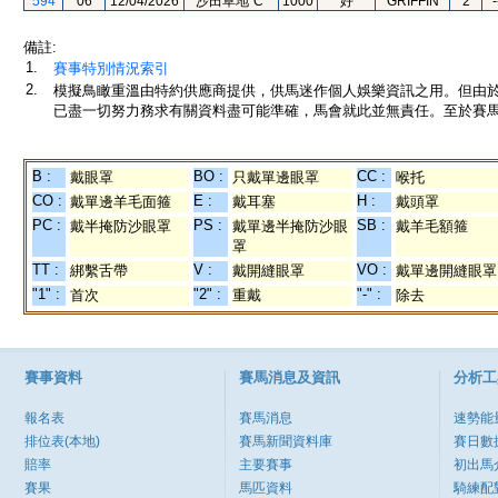
594
06
12/04/2026
沙田草地"C"
1000
好
GRIFFIN
2
-
備註:
1.
賽事特別情況索引
2.
模擬鳥瞰重溫由特約供應商提供，供馬迷作個人娛樂資訊之用。但由
已盡一切努力務求有關資料盡可能準確，馬會就此並無責任。至於賽馬
B :
BO :
CC :
戴眼罩
只戴單邊眼罩
喉托
CO :
E :
H :
戴單邊羊毛面箍
戴耳塞
戴頭罩
PC :
PS :
SB :
戴半掩防沙眼罩
戴單邊半掩防沙眼
戴羊毛額箍
罩
TT :
V :
VO :
綁繫舌帶
戴開縫眼罩
戴單邊開縫眼罩
"1" :
"2" :
"-" :
首次
重戴
除去
賽事資料
賽馬消息及資訊
分析工
報名表
賽馬消息
速勢能
排位表(本地)
賽馬新聞資料庫
賽日數
賠率
主要賽事
初出馬
賽果
馬匹資料
騎練配