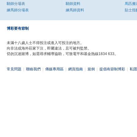
騎師分場表
騎師資料
馬匹搬
練馬師分場表
練馬師資料
貼士指
博彩要有節制
未滿十八歲人士不得投注或進入可投注的地方。
向非法或海外莊家下注，即屬違法，且可被判監禁。
切勿沉迷賭博，如需尋求輔導協助，可致電平和基金熱線1834 633。
常見問題
|
聯絡我們
|
傳媒專用區
|
網頁指南
|
規例
|
提倡有節制博彩
|
私隱