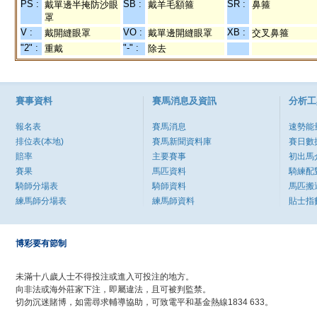
PS :
SB :
SR :
戴單邊半掩防沙眼
戴羊毛額箍
鼻箍
罩
V :
VO :
XB :
戴開縫眼罩
戴單邊開縫眼罩
交叉鼻箍
"2" :
"-" :
重戴
除去
賽事資料
賽馬消息及資訊
分析工
報名表
賽馬消息
速勢能
排位表(本地)
賽馬新聞資料庫
賽日數
賠率
主要賽事
初出馬
賽果
馬匹資料
騎練配
騎師分場表
騎師資料
馬匹搬
練馬師分場表
練馬師資料
貼士指
博彩要有節制
未滿十八歲人士不得投注或進入可投注的地方。
向非法或海外莊家下注，即屬違法，且可被判監禁。
切勿沉迷賭博，如需尋求輔導協助，可致電平和基金熱線1834 633。