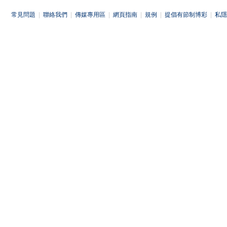
常見問題
|
聯絡我們
|
傳媒專用區
|
網頁指南
|
規例
|
提倡有節制博彩
|
私隱