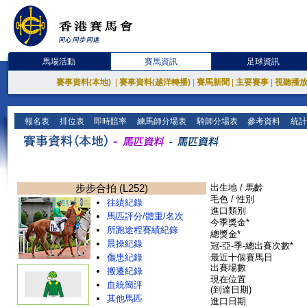
馬場活動
賽馬資訊
足球資訊
賽事資料(本地)
|
賽事資料(越洋轉播)
|
賽馬新聞
|
主要賽事
|
視聽播
報名表
排位表
即時賠率
練馬師分場表
騎師分場表
參考資料
統計
步步合拍 (L252)
出生地 / 馬齡
毛色 / 性別
往績紀錄
進口類別
馬匹評分/體重/名次
今季獎金*
所跑途程賽績紀錄
總獎金*
晨操紀錄
冠-亞-季-總出賽次數*
傷患紀錄
最近十個賽馬日
出賽場數
搬遷紀錄
現在位置
血統簡評
(到達日期)
其他馬匹
進口日期