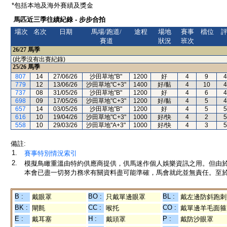
*包括本地及海外賽績及獎金
馬匹近三季往績紀錄 - 步步合拍
場次
名次
日期
馬場/跑道/
途程
場地
賽事
檔位
賽道
狀況
班次
26/27
馬季
(此季沒有出賽紀錄)
25/26
馬季
807
14
27/06/26
沙田草地"B"
1200
好
4
9
4
779
12
13/06/26
沙田草地"C+3"
1400
好/黏
4
10
4
737
08
31/05/26
沙田草地"B"
1200
好
4
6
4
698
09
17/05/26
沙田草地"C+3"
1200
好/黏
4
5
4
657
14
03/05/26
沙田草地"B"
1200
好
4
5
5
616
10
19/04/26
沙田草地"C+3"
1000
好/快
4
2
5
558
10
29/03/26
沙田草地"A+3"
1000
好/快
4
3
5
備註:
1.
賽事特別情況索引
2.
模擬鳥瞰重溫由特約供應商提供，供馬迷作個人娛樂資訊之用。但由
本會已盡一切努力務求有關資料盡可能準確，馬會就此並無責任。至於
B :
BO :
BL :
戴眼罩
只戴單邊眼罩
戴左邊防斜跑刺
BK :
CC :
CO :
閘氈
喉托
戴單邊羊毛面箍
E :
H :
P :
戴耳塞
戴頭罩
戴防沙眼罩