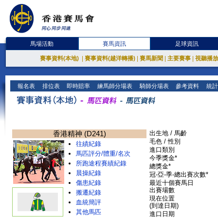
馬場活動
賽馬資訊
足球資訊
賽事資料(本地)
|
賽事資料(越洋轉播)
|
賽馬新聞
|
主要賽事
|
視聽播
報名表
排位表
即時賠率
練馬師分場表
騎師分場表
參考資料
統計
香港精神 (D241)
出生地 / 馬齡
毛色 / 性別
往績紀錄
進口類別
馬匹評分/體重/名次
今季獎金*
所跑途程賽績紀錄
總獎金*
晨操紀錄
冠-亞-季-總出賽次數*
傷患紀錄
最近十個賽馬日
出賽場數
搬遷紀錄
現在位置
血統簡評
(到達日期)
其他馬匹
進口日期