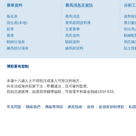
賽事資料
賽馬消息及資訊
分析工
報名表
賽馬消息
速勢能
排位表(本地)
賽馬新聞資料庫
賽日數
賠率
主要賽事
初出馬
賽果
馬匹資料
騎練配
騎師分場表
騎師資料
馬匹搬
練馬師分場表
練馬師資料
貼士指
博彩要有節制
未滿十八歲人士不得投注或進入可投注的地方。
向非法或海外莊家下注，即屬違法，且可被判監禁。
切勿沉迷賭博，如需尋求輔導協助，可致電平和基金熱線1834 633。
常見問題
|
聯絡我們
|
傳媒專用區
|
網頁指南
|
規例
|
提倡有節制博彩
|
私隱