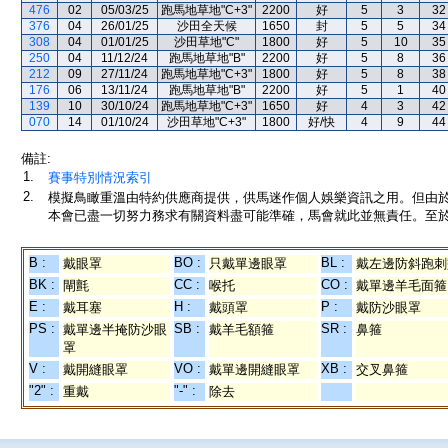
476
02
05/03/25
跑馬地草地"C+3"
2200
好
5
3
32
376
04
26/01/25
沙田全天候
1650
封
5
5
34
308
04
01/01/25
沙田草地"C"
1800
好
5
10
35
250
04
11/12/24
跑馬地草地"B"
2200
好
5
8
36
212
09
27/11/24
跑馬地草地"C+3"
1800
好
5
8
38
176
06
13/11/24
跑馬地草地"B"
2200
好
5
1
40
139
10
30/10/24
跑馬地草地"C+3"
1650
好
4
3
42
070
14
01/10/24
沙田草地"C+3"
1800
好/快
4
9
44
備註:
1.
賽事特別情況索引
2.
模擬鳥瞰重溫由特約供應商提供，供馬迷作個人娛樂資訊之用。但由
本會已盡一切努力務求有關資料盡可能準確，馬會就此並無責任。至於
B :
BO :
BL :
戴眼罩
只戴單邊眼罩
戴左邊防斜跑刺
BK :
CC :
CO :
閘氈
喉托
戴單邊羊毛面箍
E :
H :
P :
戴耳塞
戴頭罩
戴防沙眼罩
PS :
SB :
SR :
戴單邊半掩防沙眼
戴羊毛額箍
鼻箍
罩
V :
VO :
XB :
戴開縫眼罩
戴單邊開縫眼罩
交叉鼻箍
"2" :
"-" :
重戴
除去