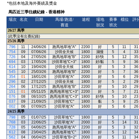
*包括本地及海外賽績及獎金
馬匹近三季往績紀錄 - 香港精神
場次
名次
日期
馬場/跑道/
途程
場地
賽事
檔位
評
賽道
狀況
班次
26/27
馬季
(此季沒有出賽紀錄)
25/26
馬季
796
11
24/06/26
跑馬地草地"A"
2200
好
5
11
31
754
09
07/06/26
沙田全天候
1800
濕慢
5
4
33
726
04
27/05/26
跑馬地草地"B"
2200
好/快
5
12
35
694
03
17/05/26
沙田草地"C+3"
1800
好/黏
5
9
36
614
10
19/04/26
沙田全天候
1800
好
5
3
36
545
10
25/03/26
跑馬地草地"B"
2200
好
5
7
36
354
01
18/01/26
沙田草地"A"
2000
好
5
6
29
296
02
27/12/25
沙田全天候
1800
好
5
2
29
264
06
17/12/25
跑馬地草地"B"
2200
好
5
10
29
151
01
05/11/25
跑馬地草地"C+3"
2200
好
5
7
21
076
08
08/10/25
跑馬地草地"C+3"
1800
好/快
5
10
23
037
09
21/09/25
沙田草地"C"
1800
黏
5
9
25
002
06
07/09/25
沙田草地"A"
1600
好
5
6
26
24/25
馬季
798
05
01/07/25
沙田草地"C"
1800
好
5
3
31
768
03
22/06/25
沙田草地"A"
2000
好
5
14
31
728
05
04/06/25
跑馬地草地"A"
2200
好
5
3
32
612
08
23/04/25
跑馬地草地"C"
1800
好
5
12
34
562
04
06/04/25
沙田草地"B+2"
2000
好
5
11
34