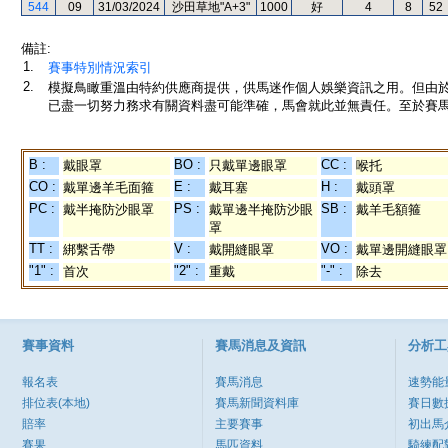
544
09
31/03/2024
沙田草地"A+3"
1000
好
4
8
52
備註:
1.
賽事特別情況索引
2.
模擬鳥瞰重溫由特約供應商提供，供馬迷作個人娛樂資訊之用。但由
已盡一切努力務求有關資料盡可能準確，馬會就此並無責任。至於賽馬
B :
BO :
CC :
戴眼罩
只戴單邊眼罩
喉托
CO :
E :
H :
戴單邊羊毛面箍
戴耳塞
戴頭罩
PC :
PS :
SB :
戴半掩防沙眼罩
戴單邊半掩防沙眼
戴羊毛額箍
罩
TT :
V :
VO :
綁繫舌帶
戴開縫眼罩
戴單邊開縫眼罩
"1" :
"2" :
"-" :
首次
重戴
除去
賽事資料
賽馬消息及資訊
分析工
報名表
賽馬消息
速勢能
排位表(本地)
賽馬新聞資料庫
賽日數
賠率
主要賽事
初出馬
賽果
馬匹資料
騎練配