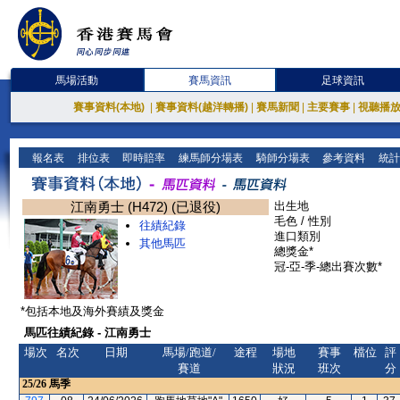
馬場活動
賽馬資訊
足球資訊
賽事資料(本地)
|
賽事資料(越洋轉播)
|
賽馬新聞
|
主要賽事
|
視聽播
報名表
排位表
即時賠率
練馬師分場表
騎師分場表
參考資料
統計
江南勇士 (H472) (已退役)
出生地
毛色 / 性別
往績紀錄
進口類別
其他馬匹
總獎金*
冠-亞-季-總出賽次數*
*包括本地及海外賽績及獎金
馬匹往績紀錄 - 江南勇士
場次
名次
日期
馬場/跑道/
途程
場地
賽事
檔位
評
賽道
狀況
班次
分
25/26
馬季