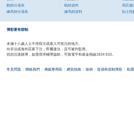
騎師分場表
騎師資料
馬匹搬
練馬師分場表
練馬師資料
貼士指
博彩要有節制
未滿十八歲人士不得投注或進入可投注的地方。
向非法或海外莊家下注，即屬違法，且可被判監禁。
切勿沉迷賭博，如需尋求輔導協助，可致電平和基金熱線1834 633。
常見問題
|
聯絡我們
|
傳媒專用區
|
網頁指南
|
規例
|
提倡有節制博彩
|
私隱