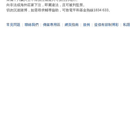
向非法或海外莊家下注，即屬違法，且可被判監禁。
切勿沉迷賭博，如需尋求輔導協助，可致電平和基金熱線1834 633。
常見問題
|
聯絡我們
|
傳媒專用區
|
網頁指南
|
規例
|
提倡有節制博彩
|
私隱