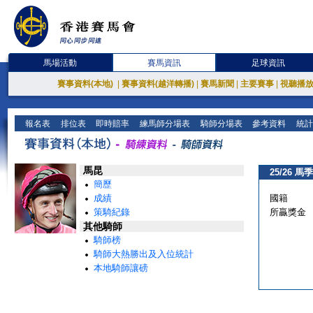
馬場活動
賽馬資訊
足球資訊
賽事資料(本地)
|
賽事資料(越洋轉播)
|
賽馬新聞
|
主要賽事
|
視聽播
報名表
排位表
即時賠率
練馬師分場表
騎師分場表
參考資料
統計
馬昆
25/26 馬季
簡歷
成績
國籍
策騎紀錄
所贏獎金
其他騎師
騎師榜
騎師大熱勝出及入位統計
本地騎師讓磅