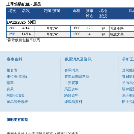
上季策騎紀錄 - 馬昆
場次
名次
跑道/賽道
途程
賽事
場地
馬
班次
狀況
14/12/2025 沙田
260
4/14
1600
G1
草地"A"
好
港邊小區
256
14/14
1200
4
草地"A"
好
順成之星
*顯示數目包括平頭馬
賽事資料
賽馬消息及資訊
分析工
報名表
賽馬消息
速勢能
排位表(本地)
賽馬新聞資料庫
賽日數
賠率
主要賽事
初出馬
賽果
馬匹資料
騎練配
騎師分場表
騎師資料
馬匹搬
練馬師分場表
練馬師資料
貼士指
博彩要有節制
未滿十八歲人士不得投注或進入可投注的地方。