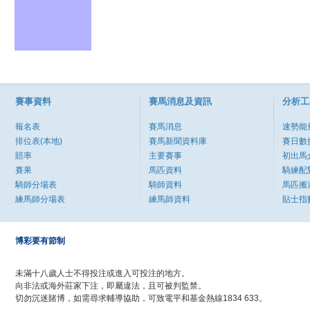
賽事資料
賽馬消息及資訊
分析工
報名表
賽馬消息
速勢能
排位表(本地)
賽馬新聞資料庫
賽日數
賠率
主要賽事
初出馬
賽果
馬匹資料
騎練配
騎師分場表
騎師資料
馬匹搬
練馬師分場表
練馬師資料
貼士指
博彩要有節制
未滿十八歲人士不得投注或進入可投注的地方。
向非法或海外莊家下注，即屬違法，且可被判監禁。
切勿沉迷賭博，如需尋求輔導協助，可致電平和基金熱線1834 633。