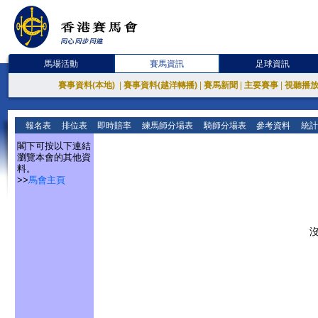
馬場活動
賽馬資訊
足球資訊
賽事資料(本地)
|
賽事資料(越洋轉播)
|
賽馬新聞
|
主要賽事
|
視聽播
報名表
排位表
即時賠率
練馬師分場表
騎師分場表
參考資料
統計
閣下可按以下連結
瀏覽本會的其他資
料。
>>
馬會主頁