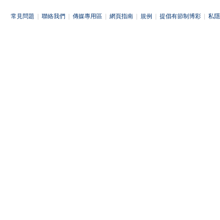
常見問題
|
聯絡我們
|
傳媒專用區
|
網頁指南
|
規例
|
提倡有節制博彩
|
私隱