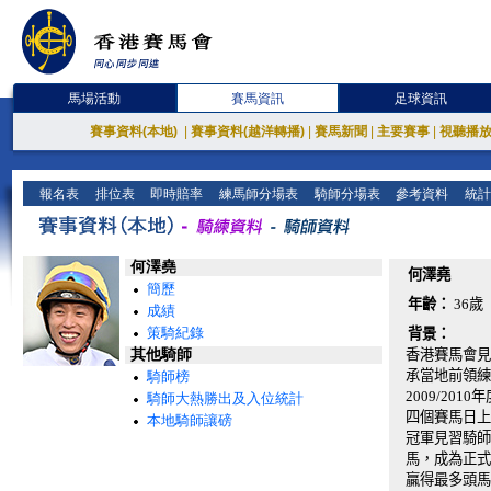
馬場活動
賽馬資訊
足球資訊
賽事資料(本地)
|
賽事資料(越洋轉播)
|
賽馬新聞
|
主要賽事
|
視聽播
報名表
排位表
即時賠率
練馬師分場表
騎師分場表
參考資料
統計
何澤堯
何澤堯
簡歷
年齡：
36歲
成績
策騎紀錄
背景：
其他騎師
香港賽馬會見
承當地前領練
騎師榜
2009/2
騎師大熱勝出及入位統計
四個賽馬日上
本地騎師讓磅
冠軍見習騎師
馬，成為正式
贏得最多頭馬