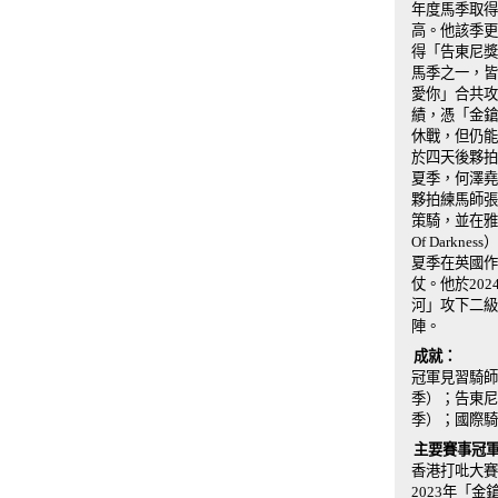
年度馬季取得
高。他該季更
得「告東尼獎
馬季之一，皆
愛你」合共攻
績，憑「金鎗
休戰，但仍能
於四天後夥拍
夏季，何澤堯
夥拍練馬師張仕
策騎，並在雅
Of Dark
夏季在英國作
仗。他於20
河」攻下二級
陣。
成就：
冠軍見習騎師（
季）；告東尼獎（2
季）；國際騎
主要賽事冠
香港打吡大賽
2023年「