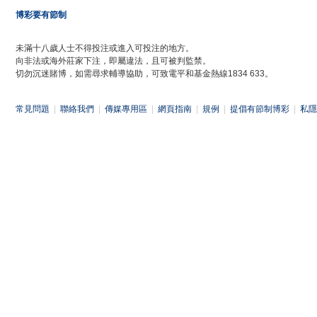
博彩要有節制
未滿十八歲人士不得投注或進入可投注的地方。
向非法或海外莊家下注，即屬違法，且可被判監禁。
切勿沉迷賭博，如需尋求輔導協助，可致電平和基金熱線1834 633。
常見問題
|
聯絡我們
|
傳媒專用區
|
網頁指南
|
規例
|
提倡有節制博彩
|
私隱