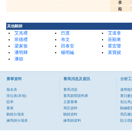
:
季
:
殿
其他騎師
艾兆禮
巴度
艾道拿
班德禮
布文
巫顯東
梁家俊
田泰安
霍宏聲
潘明輝
楊明綸
黃寶妮
潘頓
賽事資料
賽馬消息及資訊
分析工
報名表
賽馬消息
速勢能
排位表(本地)
賽馬新聞資料庫
賽日數
賠率
主要賽事
初出馬
賽果
馬匹資料
騎練配
騎師分場表
騎師資料
馬匹搬
練馬師分場表
練馬師資料
貼士指