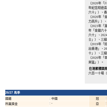
（2020年「
年紀念短途盃 
六十」）、香
（2020年
力高升」）、
（2023年「
年「金鎗六十
六十」、20
士」）、三級
（2019年
出香港」、2
十」）、三級
（2020年
來猛」）。
在港累積頭馬
六百一十場（
26/27 馬季
:
國籍
: 中國
冠
: -
:
所贏獎金
亞