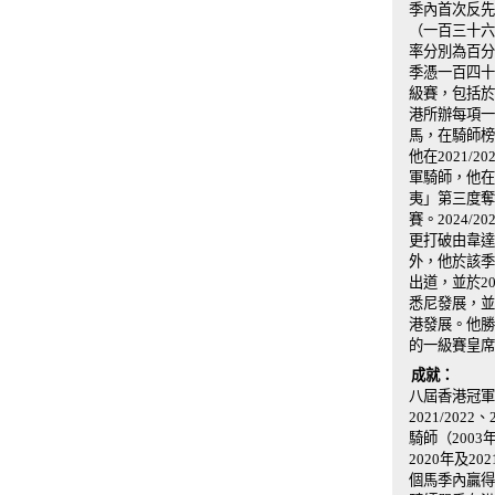
季內首次反先
（一百三十六
率分別為百分
季憑一百四十
級賽，包括於
港所辦每項一
馬，在騎師榜
他在2021
軍騎師，他在
夷」第三度奪
賽。2024
更打破由韋達
外，他於該季
出道，並於2
悉尼發展，並
港發展。他勝
的一級賽皇席
成就：
八屆香港冠軍騎師（
2021/2022
騎師（200
2020年及
個馬季內贏得最