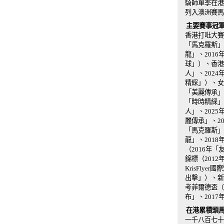
騎師單季在港
列入澳洲賽馬
主要賽事冠
香港打吡大賽
「馬克羅斯」
龍」、2016
球」）、香港短
人」、202
精綵」）、女
「美麗傳承」、
「時時精綵」
人」、202
麗傳承」、2
「馬克羅斯」
龍」、2018
（2016年
錦標（201
KrisFly
出擊」）、新
考菲爾德盃（
布」、201
在港累積頭馬
一千八百七十