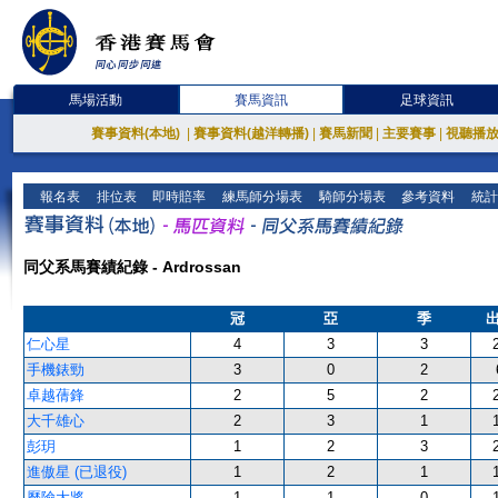
馬場活動
賽馬資訊
足球資訊
賽事資料(本地)
|
賽事資料(越洋轉播)
|
賽馬新聞
|
主要賽事
|
視聽播
報名表
排位表
即時賠率
練馬師分場表
騎師分場表
參考資料
統計
同父系馬賽績紀錄 - Ardrossan
冠
亞
季
仁心星
4
3
3
手機錶勁
3
0
2
卓越蒨鋒
2
5
2
大千雄心
2
3
1
彭玥
1
2
3
進傲星 (已退役)
1
2
1
歷險大將
1
1
0