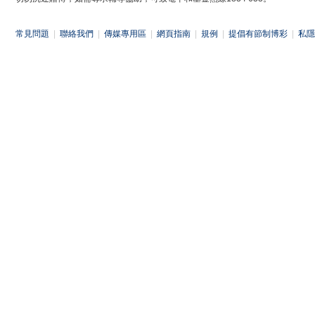
常見問題
|
聯絡我們
|
傳媒專用區
|
網頁指南
|
規例
|
提倡有節制博彩
|
私隱