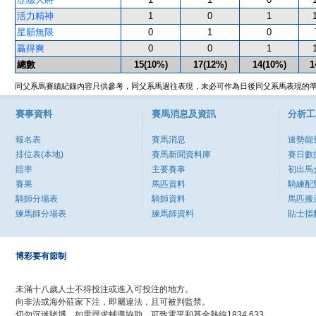
活力精神
1
0
1
星願無限
0
1
0
贏得爽
0
0
1
總數
15(10%)
17(12%)
14(10%)
1
同父系馬賽績紀錄內容只供參考，同父系馬過往表現，未必可作為日後同父系馬表現的
賽事資料
賽馬消息及資訊
分析工
報名表
賽馬消息
速勢能
排位表(本地)
賽馬新聞資料庫
賽日數
賠率
主要賽事
初出馬
賽果
馬匹資料
騎練配
騎師分場表
騎師資料
馬匹搬
練馬師分場表
練馬師資料
貼士指
博彩要有節制
未滿十八歲人士不得投注或進入可投注的地方。
向非法或海外莊家下注，即屬違法，且可被判監禁。
切勿沉迷賭博，如需尋求輔導協助，可致電平和基金熱線1834 633。