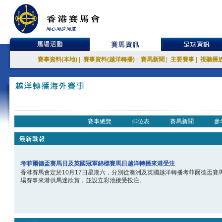
賽事資料(本地)
|
賽事資料(越洋轉播)
|
賽馬新聞
|
主要賽事
|
視聽播
賽事總覽
排位表
賽馬新聞
參
考菲爾德盃賽馬日及英國冠軍錦標賽馬日越洋轉播來港受注
香港賽馬會定於10月17日星期六，分別從澳洲及英國越洋轉播考菲爾德盃賽
場賽事來港供馬迷欣賞，並設立彩池接受投注。