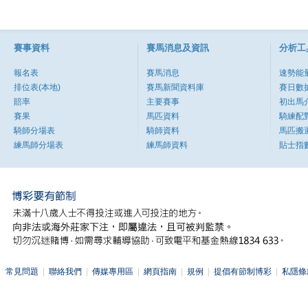
賽事資料
賽馬消息及資訊
分析工
報名表
賽馬消息
速勢能
排位表(本地)
賽馬新聞資料庫
賽日數
賠率
主要賽事
初出馬
賽果
馬匹資料
騎練配
騎師分場表
騎師資料
馬匹搬
練馬師分場表
練馬師資料
貼士指
常見問題
|
聯絡我們
|
傳媒專用區
|
網頁指南
|
規例
|
提倡有節制博彩
|
私隱條