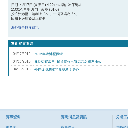
日期: 4月17日 (星期日) 4:20pm 場地: 氹仔馬場
1500米 草地 澳門一級賽 (S1-5)
投注澳港盃
，請劃上「S1」一欄及場次「5」
回扣不適用於以上賽事
海外賽事投注資訊
賽事資料
賽馬消息及資訊
分析工
報名表
賽馬消息
速勢能