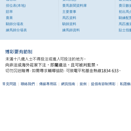
排位表(本地)
賽馬新聞資料庫
賽日數
賠率
主要賽事
初出馬
賽果
馬匹資料
騎練配
騎師分場表
騎師資料
馬匹搬
練馬師分場表
練馬師資料
貼士指
常見問題
|
聯絡我們
|
傳媒專用區
|
網頁指南
|
規例
|
提倡有節制博彩
|
私隱條