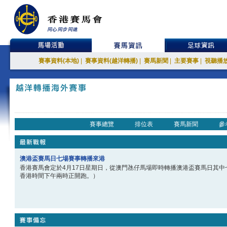
賽事資料(本地)
|
賽事資料(越洋轉播)
|
賽馬新聞
|
主要賽事
|
視聽播
賽事總覽
排位表
賽馬新聞
參
澳港盃賽馬日七場賽事轉播來港
香港賽馬會定於4月17日星期日，從澳門氹仔馬場即時轉播澳港盃賽馬日其
香港時間下午兩時正開跑。）