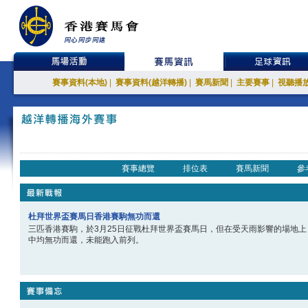
賽事資料(本地)
|
賽事資料(越洋轉播)
|
賽馬新聞
|
主要賽事
|
視聽播
賽事總覽
排位表
賽馬新聞
參
杜拜世界盃賽馬日香港賽駒無功而還
三匹香港賽駒，於3月25日征戰杜拜世界盃賽馬日，但在受天雨影響的場地
中均無功而還，未能跑入前列。