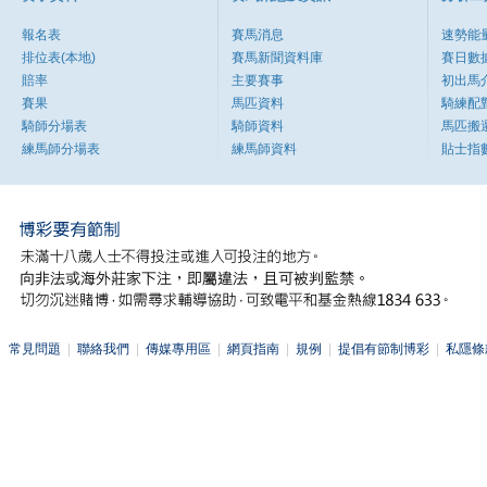
報名表
賽馬消息
速勢能
排位表(本地)
賽馬新聞資料庫
賽日數
賠率
主要賽事
初出馬
賽果
馬匹資料
騎練配
騎師分場表
騎師資料
馬匹搬
練馬師分場表
練馬師資料
貼士指
常見問題
|
聯絡我們
|
傳媒專用區
|
網頁指南
|
規例
|
提倡有節制博彩
|
私隱條