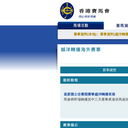
賽事資料(本地)
|
賽事資料(越洋轉播
賽事總覽
皇家雅士谷賽期賽事越洋轉播來港
馬會將即場轉播其中三天賽事來港供馬迷欣