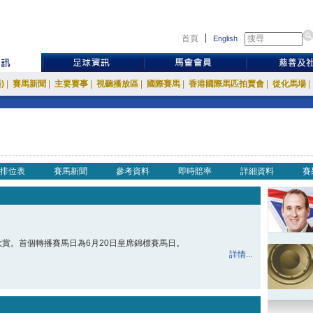
首頁
English
)
|
賽馬新聞
|
主要賽事
|
視聽播放區
|
國際賽馬
|
香港國際馬匹拍賣會
|
從化馬場
|
排位表
賽馬新聞
參考資料
即時賠率
詳細資料
賽
賞。首個轉播賽馬日為6月20日皇席錦標賽馬日。
詳情...