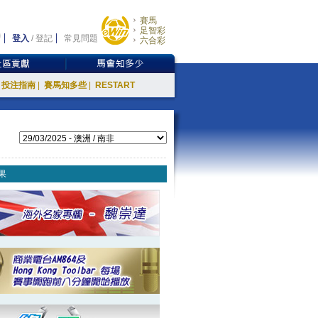
賽馬
足智彩
登入
/
登記
常見問題
六合彩
投注指南
|
賽馬知多些
|
RESTART
果