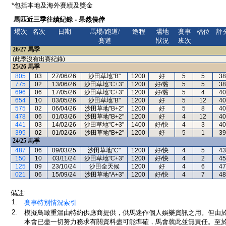
*包括本地及海外賽績及獎金
馬匹近三季往績紀錄 - 果然僥倖
場次
名次
日期
馬場/跑道/
途程
場地
賽事
檔位
評
賽道
狀況
班次
26/27
馬季
(此季沒有出賽紀錄)
25/26
馬季
805
03
27/06/26
沙田草地"B"
1200
好
5
5
38
775
02
13/06/26
沙田草地"C+3"
1200
好/黏
5
5
38
696
06
17/05/26
沙田草地"C+3"
1200
好/黏
5
4
40
654
10
03/05/26
沙田草地"B"
1200
好
5
12
40
575
02
06/04/26
沙田草地"B+2"
1200
好
5
8
40
478
06
01/03/26
沙田草地"B+2"
1200
好
4
12
40
441
03
14/02/26
沙田草地"C+3"
1400
好/快
4
3
40
395
02
01/02/26
沙田草地"B+2"
1200
好
5
1
39
24/25
馬季
487
06
09/03/25
沙田草地"C"
1200
好/快
4
5
43
150
10
03/11/24
沙田草地"C+3"
1200
好/快
4
2
45
125
09
23/10/24
沙田全天候
1200
好
4
6
47
021
06
15/09/24
沙田草地"A+3"
1200
好/快
4
7
48
備註:
1.
賽事特別情況索引
2.
模擬鳥瞰重溫由特約供應商提供，供馬迷作個人娛樂資訊之用。但由
本會已盡一切努力務求有關資料盡可能準確，馬會就此並無責任。至於