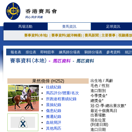
馬場活動
賽馬資訊
足球資訊
賽事資料(本地)
|
賽事資料(越洋轉播)
|
賽馬新聞
|
主要賽事
|
視聽播
報名表
排位表
即時賠率
練馬師分場表
騎師分場表
參考資料
統計
果然僥倖 (H252)
出生地 / 馬齡
毛色 / 性別
往績紀錄
進口類別
馬匹評分/體重/名次
今季獎金*
所跑途程賽績紀錄
總獎金*
晨操紀錄
冠-亞-季-總出賽次數*
傷患紀錄
最近十個賽馬日
出賽場數
搬遷紀錄
現在位置
血統簡評
(到達日期)
其他馬匹
進口日期