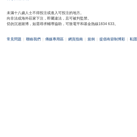
未滿十八歲人士不得投注或進入可投注的地方。
向非法或海外莊家下注，即屬違法，且可被判監禁。
切勿沉迷賭博，如需尋求輔導協助，可致電平和基金熱線1834 633。
常見問題
|
聯絡我們
|
傳媒專用區
|
網頁指南
|
規例
|
提倡有節制博彩
|
私隱