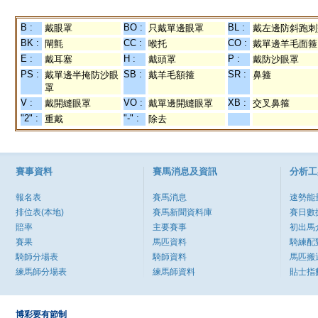
B :
BO :
BL :
戴眼罩
只戴單邊眼罩
戴左邊防斜跑刺
BK :
CC :
CO :
閘氈
喉托
戴單邊羊毛面箍
E :
H :
P :
戴耳塞
戴頭罩
戴防沙眼罩
PS :
SB :
SR :
戴單邊半掩防沙眼
戴羊毛額箍
鼻箍
罩
V :
VO :
XB :
戴開縫眼罩
戴單邊開縫眼罩
交叉鼻箍
"2" :
"-" :
重戴
除去
賽事資料
賽馬消息及資訊
分析工
報名表
賽馬消息
速勢能
排位表(本地)
賽馬新聞資料庫
賽日數
賠率
主要賽事
初出馬
賽果
馬匹資料
騎練配
騎師分場表
騎師資料
馬匹搬
練馬師分場表
練馬師資料
貼士指
博彩要有節制