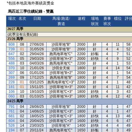
*包括本地及海外賽績及獎金
馬匹近三季往績紀錄 - 雙贏
場次
名次
日期
馬場/跑道/
途程
場地
賽事
檔位
評
賽道
狀況
班次
26/27
馬季
(此季沒有出賽紀錄)
25/26
馬季
808
08
27/06/26
沙田草地"B"
2000
好
4
11
58
739
01
31/05/26
沙田草地"B"
2000
好
4
4
52
647
02
29/04/26
跑馬地草地"C"
2200
好/黏
4
7
51
556
05
29/03/26
沙田草地"A+3"
2000
好/快
4
9
52
488
03
04/03/26
跑馬地草地"C"
2200
好
4
1
53
370
10
21/01/26
沙田全天候
1800
好
4
14
54
307
06
01/01/26
沙田草地"B+2"
2000
好
4
1
54
269
09
17/12/25
跑馬地草地"B"
1800
好
4
7
54
228
01
03/12/25
跑馬地草地"C+3"
2200
好
4
1
48
181
01
15/11/25
沙田草地"A+3"
2000
好
4
11
42
106
10
19/10/25
沙田草地"C+3"
1800
好/快
4
3
43
060
03
01/10/25
沙田草地"A+3"
1800
好/快
4
12
42
24/25
馬季
791
04
28/06/25
沙田草地"B"
2000
好
4
1
47
761
04
14/06/25
沙田草地"C+3"
1800
好
4
1
47
681
02
18/05/25
沙田草地"C+3"
1800
好/快
4
13
46
604
04
20/04/25
沙田草地"C+3"
1600
好/快
4
6
47
526
14
23/03/25
沙田草地"A"
1400
好/快
4
4
49
194
07
20/11/24
跑馬地草地"C"
1650
好/黏
4
3
49