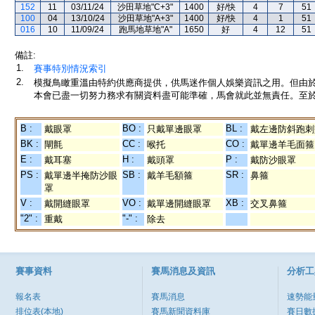
152
11
03/11/24
沙田草地"C+3"
1400
好/快
4
7
51
100
04
13/10/24
沙田草地"A+3"
1400
好/快
4
1
51
016
10
11/09/24
跑馬地草地"A"
1650
好
4
12
51
備註:
1.
賽事特別情況索引
2.
模擬鳥瞰重溫由特約供應商提供，供馬迷作個人娛樂資訊之用。但由
本會已盡一切努力務求有關資料盡可能準確，馬會就此並無責任。至於
B :
BO :
BL :
戴眼罩
只戴單邊眼罩
戴左邊防斜跑刺
BK :
CC :
CO :
閘氈
喉托
戴單邊羊毛面箍
E :
H :
P :
戴耳塞
戴頭罩
戴防沙眼罩
PS :
SB :
SR :
戴單邊半掩防沙眼
戴羊毛額箍
鼻箍
罩
V :
VO :
XB :
戴開縫眼罩
戴單邊開縫眼罩
交叉鼻箍
"2" :
"-" :
重戴
除去
賽事資料
賽馬消息及資訊
分析工
報名表
賽馬消息
速勢能
排位表(本地)
賽馬新聞資料庫
賽日數