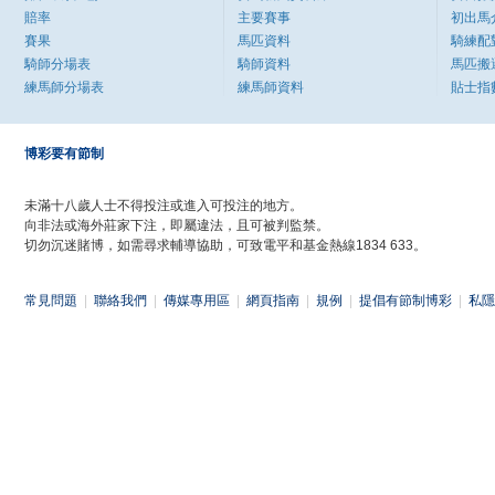
賠率
主要賽事
初出馬
賽果
馬匹資料
騎練配
騎師分場表
騎師資料
馬匹搬
練馬師分場表
練馬師資料
貼士指
博彩要有節制
未滿十八歲人士不得投注或進入可投注的地方。
向非法或海外莊家下注，即屬違法，且可被判監禁。
切勿沉迷賭博，如需尋求輔導協助，可致電平和基金熱線1834 633。
常見問題
|
聯絡我們
|
傳媒專用區
|
網頁指南
|
規例
|
提倡有節制博彩
|
私隱