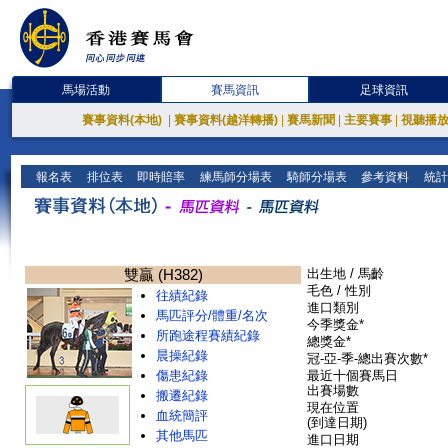
馬場活動
賽馬資訊
足球資訊
賽事資料(本地)
|
賽事資料(越洋轉播)
|
賽馬新聞
|
主要賽事
|
視聽播
報名表
排位表
即時賠率
練馬師分場表
騎師分場表
參考資料
統計
雙贏 (H382)
出生地 / 馬齡
毛色 / 性別
往績紀錄
進口類別
馬匹評分/體重/名次
今季獎金*
所跑途程賽績紀錄
總獎金*
晨操紀錄
冠-亞-季-總出賽次數*
傷患紀錄
最近十個賽馬日
出賽場數
搬遷紀錄
現在位置
血統簡評
(到達日期)
其他馬匹
進口日期