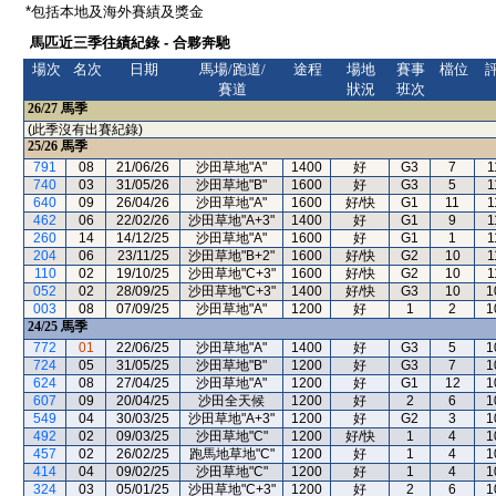
*包括本地及海外賽績及獎金
馬匹近三季往績紀錄 - 合夥奔馳
場次
名次
日期
馬場/跑道/
途程
場地
賽事
檔位
賽道
狀況
班次
26/27
馬季
(此季沒有出賽紀錄)
25/26
馬季
791
08
21/06/26
沙田草地"A"
1400
好
G3
7
1
740
03
31/05/26
沙田草地"B"
1600
好
G3
5
1
640
09
26/04/26
沙田草地"A"
1600
好/快
G1
11
1
462
06
22/02/26
沙田草地"A+3"
1400
好
G1
9
1
260
14
14/12/25
沙田草地"A"
1600
好
G1
1
1
204
06
23/11/25
沙田草地"B+2"
1600
好/快
G2
10
1
110
02
19/10/25
沙田草地"C+3"
1600
好/快
G2
10
1
052
02
28/09/25
沙田草地"C+3"
1400
好/快
G3
10
1
003
08
07/09/25
沙田草地"A"
1200
好
1
2
1
24/25
馬季
772
01
22/06/25
沙田草地"A"
1400
好
G3
5
1
724
05
31/05/25
沙田草地"B"
1200
好
G3
7
1
624
08
27/04/25
沙田草地"A"
1200
好
G1
12
1
607
09
20/04/25
沙田全天候
1200
好
2
6
1
549
04
30/03/25
沙田草地"A+3"
1200
好
G2
3
1
492
02
09/03/25
沙田草地"C"
1200
好/快
1
4
1
457
02
26/02/25
跑馬地草地"C"
1200
好
1
4
1
414
04
09/02/25
沙田草地"C"
1200
好
1
4
1
324
03
05/01/25
沙田草地"C+3"
1200
好
2
6
1