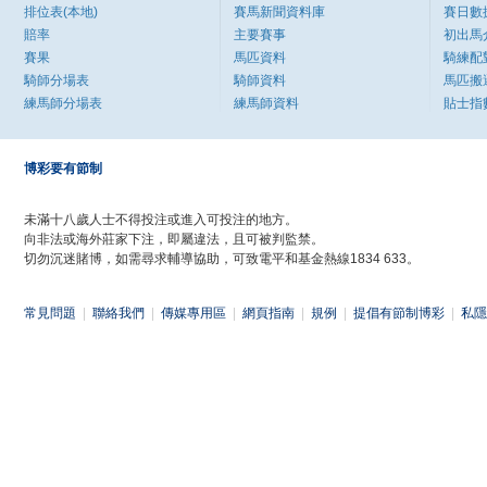
排位表(本地)
賽馬新聞資料庫
賽日數
賠率
主要賽事
初出馬
賽果
馬匹資料
騎練配
騎師分場表
騎師資料
馬匹搬
練馬師分場表
練馬師資料
貼士指
博彩要有節制
未滿十八歲人士不得投注或進入可投注的地方。
向非法或海外莊家下注，即屬違法，且可被判監禁。
切勿沉迷賭博，如需尋求輔導協助，可致電平和基金熱線1834 633。
常見問題
|
聯絡我們
|
傳媒專用區
|
網頁指南
|
規例
|
提倡有節制博彩
|
私隱