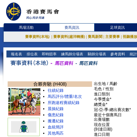
馬場活動
賽馬資訊
足球資訊
賽事資料(本地)
|
賽事資料(越洋轉播)
|
賽馬新聞
|
主要賽事
|
視聽播
報名表
排位表
即時賠率
練馬師分場表
騎師分場表
參考資料
統計
合夥奔馳 (H408)
出生地 / 馬齡
毛色 / 性別
往績紀錄
進口類別
馬匹評分/體重/名次
今季獎金*
所跑途程賽績紀錄
總獎金*
晨操紀錄
冠-亞-季-總出賽次數*
傷患紀錄
最近十個賽馬日
出賽場數
搬遷紀錄
現在位置
血統簡評
(到達日期)
其他馬匹
進口日期