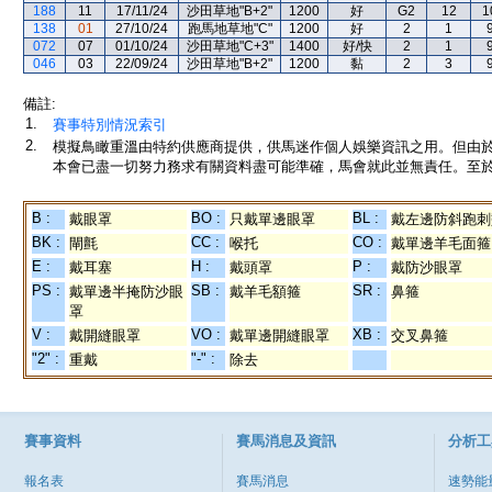
188
11
17/11/24
沙田草地"B+2"
1200
好
G2
12
1
138
01
27/10/24
跑馬地草地"C"
1200
好
2
1
072
07
01/10/24
沙田草地"C+3"
1400
好/快
2
1
046
03
22/09/24
沙田草地"B+2"
1200
黏
2
3
備註:
1.
賽事特別情況索引
2.
模擬鳥瞰重溫由特約供應商提供，供馬迷作個人娛樂資訊之用。但由
本會已盡一切努力務求有關資料盡可能準確，馬會就此並無責任。至於
B :
BO :
BL :
戴眼罩
只戴單邊眼罩
戴左邊防斜跑刺
BK :
CC :
CO :
閘氈
喉托
戴單邊羊毛面箍
E :
H :
P :
戴耳塞
戴頭罩
戴防沙眼罩
PS :
SB :
SR :
戴單邊半掩防沙眼
戴羊毛額箍
鼻箍
罩
V :
VO :
XB :
戴開縫眼罩
戴單邊開縫眼罩
交叉鼻箍
"2" :
"-" :
重戴
除去
賽事資料
賽馬消息及資訊
分析工
報名表
賽馬消息
速勢能