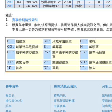
299
03
29/12/24
沙田草地"B+2"
2000
好
2
8
82
208
11
24/11/24
沙田草地"C"
1600
好/快
2
7
82
備註:
1.
賽事特別情況索引
2.
模擬鳥瞰重溫由特約供應商提供，供馬迷作個人娛樂資訊之用。但由
本會已盡一切努力務求有關資料盡可能準確，馬會就此並無責任。至於
B :
BO :
CC :
戴眼罩
只戴單邊眼罩
喉托
CO :
E :
H :
戴單邊羊毛面箍
戴耳塞
戴頭罩
PC :
PS :
SB :
戴半掩防沙眼罩
戴單邊半掩防沙眼
戴羊毛額箍
罩
TT :
V :
VO :
綁繫舌帶
戴開縫眼罩
戴單邊開縫眼罩
"1" :
"2" :
"-" :
首次
重戴
除去
賽事資料
賽馬消息及資訊
分析工
報名表
賽馬消息
速勢能
排位表(本地)
賽馬新聞資料庫
賽日數
賠率
主要賽事
初出馬
賽果
馬匹資料
騎練配