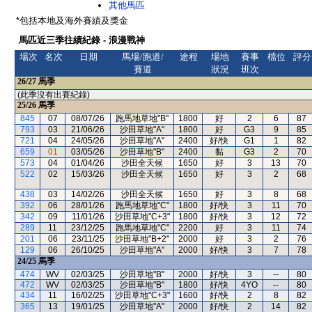
其他馬匹
*包括本地及海外賽績及獎金
馬匹近三季往績紀錄 - 浪漫戰神
場次
名次
日期
馬場/跑道/
途程
場地
賽事
檔位
評分
賽道
狀況
班次
26/27
馬季
(此季沒有出賽紀錄)
25/26
馬季
845
07
08/07/26
跑馬地草地"B"
1800
好
2
6
87
793
03
21/06/26
沙田草地"A"
1800
好
G3
9
85
721
04
24/05/26
沙田草地"A"
2400
好/快
G1
1
82
659
01
03/05/26
沙田草地"B"
2400
黏
G3
2
70
573
04
01/04/26
沙田全天候
1650
好
3
13
70
522
02
15/03/26
沙田全天候
1650
好
3
2
68
438
03
14/02/26
沙田全天候
1650
好
3
8
68
392
06
28/01/26
跑馬地草地"C"
1800
好/快
3
11
70
342
09
11/01/26
沙田草地"C+3"
1800
好/快
3
12
72
289
11
23/12/25
跑馬地草地"C"
2200
好
3
11
74
201
06
23/11/25
沙田草地"B+2"
2000
好
3
2
76
129
06
26/10/25
沙田草地"A"
2000
好/快
3
7
78
24/25
馬季
474
WV
02/03/25
沙田草地"B"
2000
好/快
3
--
80
472
WV
02/03/25
沙田草地"B"
1800
好/快
4YO
--
80
434
11
16/02/25
沙田草地"C+3"
1600
好/快
2
8
82
365
13
19/01/25
沙田草地"A"
2000
好/快
2
14
82