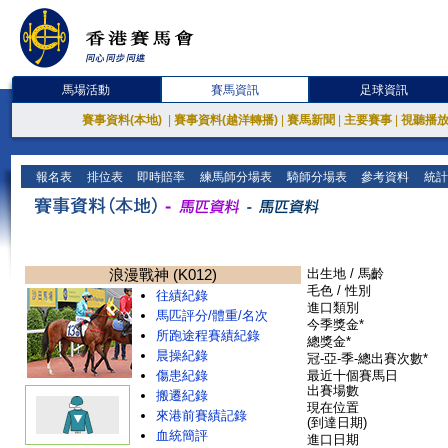
馬場活動
賽馬資訊
足球資訊
賽事資料(本地)
|
賽事資料(越洋轉播)
|
賽馬新聞
|
主要賽事
|
視聽播
報名表
排位表
即時賠率
練馬師分場表
騎師分場表
參考資料
統計
浪漫戰神 (K012)
出生地 / 馬齡
毛色 / 性別
往績紀錄
進口類別
馬匹評分/體重/名次
今季獎金*
所跑途程賽績紀錄
總獎金*
晨操紀錄
冠-亞-季-總出賽次數*
傷患紀錄
最近十個賽馬日
出賽場數
搬遷紀錄
現在位置
來港前賽績記錄
(到達日期)
血統簡評
進口日期