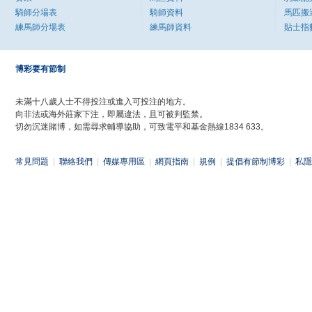
騎師分場表
騎師資料
馬匹搬
練馬師分場表
練馬師資料
貼士指
博彩要有節制
未滿十八歲人士不得投注或進入可投注的地方。
向非法或海外莊家下注，即屬違法，且可被判監禁。
切勿沉迷賭博，如需尋求輔導協助，可致電平和基金熱線1834 633。
常見問題
|
聯絡我們
|
傳媒專用區
|
網頁指南
|
規例
|
提倡有節制博彩
|
私隱