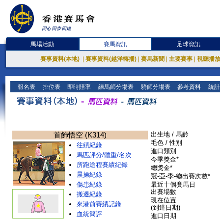
馬場活動
賽馬資訊
足球資訊
賽事資料(本地)
|
賽事資料(越洋轉播)
|
賽馬新聞
|
主要賽事
|
視聽播
報名表
排位表
即時賠率
練馬師分場表
騎師分場表
參考資料
統計
首飾悟空 (K314)
出生地 / 馬齡
毛色 / 性別
往績紀錄
進口類別
馬匹評分/體重/名次
今季獎金*
所跑途程賽績紀錄
總獎金*
晨操紀錄
冠-亞-季-總出賽次數*
傷患紀錄
最近十個賽馬日
出賽場數
搬遷紀錄
現在位置
來港前賽績記錄
(到達日期)
血統簡評
進口日期