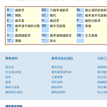
B :
BO :
BL :
戴眼罩
只戴單邊眼罩
戴左邊防斜跑刺
BK :
CC :
CO :
閘氈
喉托
戴單邊羊毛面箍
E :
H :
P :
戴耳塞
戴頭罩
戴防沙眼罩
PS :
SB :
SR :
戴單邊半掩防沙眼
戴羊毛額箍
鼻箍
罩
V :
VO :
XB :
戴開縫眼罩
戴單邊開縫眼罩
交叉鼻箍
"2" :
"-" :
重戴
除去
賽事資料
賽馬消息及資訊
分析工
報名表
賽馬消息
速勢能
排位表(本地)
賽馬新聞資料庫
賽日數
賠率
主要賽事
初出馬
賽果
馬匹資料
騎練配
騎師分場表
騎師資料
馬匹搬
練馬師分場表
練馬師資料
貼士指
博彩要有節制