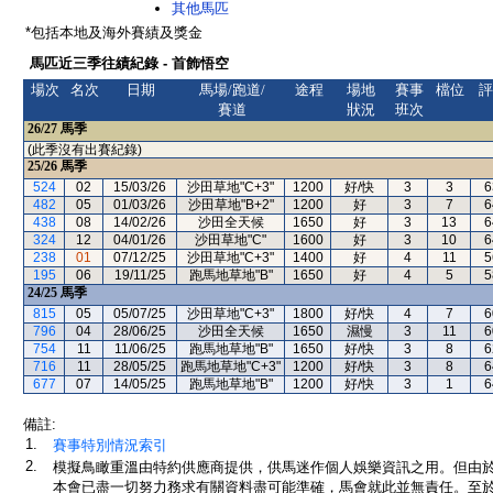
其他馬匹
*包括本地及海外賽績及獎金
馬匹近三季往績紀錄 - 首飾悟空
場次
名次
日期
馬場/跑道/
途程
場地
賽事
檔位
評
賽道
狀況
班次
26/27
馬季
(此季沒有出賽紀錄)
25/26
馬季
524
02
15/03/26
沙田草地"C+3"
1200
好/快
3
3
6
482
05
01/03/26
沙田草地"B+2"
1200
好
3
7
6
438
08
14/02/26
沙田全天候
1650
好
3
13
6
324
12
04/01/26
沙田草地"C"
1600
好
3
10
6
238
01
07/12/25
沙田草地"C+3"
1400
好
4
11
5
195
06
19/11/25
跑馬地草地"B"
1650
好
4
5
5
24/25
馬季
815
05
05/07/25
沙田草地"C+3"
1800
好/快
4
7
6
796
04
28/06/25
沙田全天候
1650
濕慢
3
11
6
754
11
11/06/25
跑馬地草地"B"
1650
好/快
3
8
6
716
11
28/05/25
跑馬地草地"C+3"
1200
好/快
3
8
6
677
07
14/05/25
跑馬地草地"B"
1200
好/快
3
1
6
備註:
1.
賽事特別情況索引
2.
模擬鳥瞰重溫由特約供應商提供，供馬迷作個人娛樂資訊之用。但由
本會已盡一切努力務求有關資料盡可能準確，馬會就此並無責任。至於