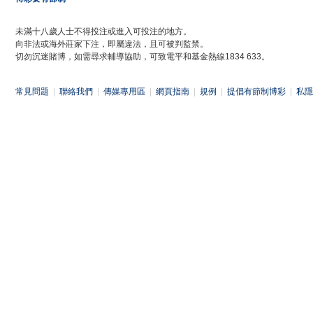
未滿十八歲人士不得投注或進入可投注的地方。
向非法或海外莊家下注，即屬違法，且可被判監禁。
切勿沉迷賭博，如需尋求輔導協助，可致電平和基金熱線1834 633。
常見問題
|
聯絡我們
|
傳媒專用區
|
網頁指南
|
規例
|
提倡有節制博彩
|
私隱