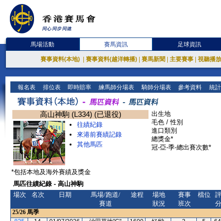
馬場活動
賽馬資訊
足球資訊
賽事資料(本地)
|
賽事資料(越洋轉播)
|
賽馬新聞
|
主要賽事
|
視聽播
報名表
排位表
即時賠率
練馬師分場表
騎師分場表
參考資料
統計
高山神駒 (L334) (已退役)
出生地
毛色 / 性別
往績紀錄
進口類別
來港前賽績記錄
總獎金*
其他馬匹
冠-亞-季-總出賽次數*
*包括本地及海外賽績及獎金
馬匹往績紀錄 - 高山神駒
場次
名次
日期
馬場/跑道/
途程
場地
賽事
檔位
賽道
狀況
班次
25/26
馬季