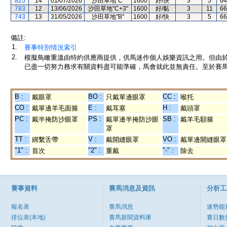
825
14
01/07/2026
沙田草地"C"
1600
好/快
3
5
64
783
12
13/06/2026
沙田草地"C+3"
1600
好/黏
3
11
66
743
13
31/05/2026
沙田草地"B"
1600
好/快
3
5
66
備註:
1.
賽事特別情況索引
2.
模擬鳥瞰重溫由特約供應商提供，供馬迷作個人娛樂資訊之用。但由
已盡一切努力務求有關資料盡可能準確，馬會就此並無責任。至於賽馬
B :
BO :
CC :
戴眼罩
只戴單邊眼罩
喉托
CO :
E :
H :
戴單邊羊毛面箍
戴耳塞
戴頭罩
PC :
PS :
SB :
戴半掩防沙眼罩
戴單邊半掩防沙眼
戴羊毛額箍
罩
TT :
V :
VO :
綁繫舌帶
戴開縫眼罩
戴單邊開縫眼罩
"1" :
"2" :
"-" :
首次
重戴
除去
賽事資料
賽馬消息及資訊
分析工
報名表
賽馬消息
速勢能
排位表(本地)
賽馬新聞資料庫
賽日數