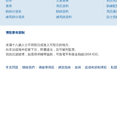
賠率
主要賽事
初出馬
賽果
馬匹資料
騎練配
騎師分場表
騎師資料
馬匹搬
練馬師分場表
練馬師資料
貼士指
博彩要有節制
未滿十八歲人士不得投注或進入可投注的地方。
向非法或海外莊家下注，即屬違法，且可被判監禁。
切勿沉迷賭博，如需尋求輔導協助，可致電平和基金熱線1834 633。
常見問題
|
聯絡我們
|
傳媒專用區
|
網頁指南
|
規例
|
提倡有節制博彩
|
私隱