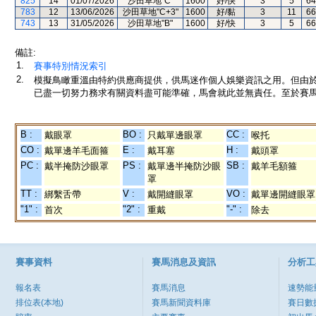
825
14
01/07/2026
沙田草地"C"
1600
好/快
3
5
64
783
12
13/06/2026
沙田草地"C+3"
1600
好/黏
3
11
66
743
13
31/05/2026
沙田草地"B"
1600
好/快
3
5
66
備註:
1.
賽事特別情況索引
2.
模擬鳥瞰重溫由特約供應商提供，供馬迷作個人娛樂資訊之用。但由
已盡一切努力務求有關資料盡可能準確，馬會就此並無責任。至於賽馬
B :
BO :
CC :
戴眼罩
只戴單邊眼罩
喉托
CO :
E :
H :
戴單邊羊毛面箍
戴耳塞
戴頭罩
PC :
PS :
SB :
戴半掩防沙眼罩
戴單邊半掩防沙眼
戴羊毛額箍
罩
TT :
V :
VO :
綁繫舌帶
戴開縫眼罩
戴單邊開縫眼罩
"1" :
"2" :
"-" :
首次
重戴
除去
賽事資料
賽馬消息及資訊
分析工
報名表
賽馬消息
速勢能
排位表(本地)
賽馬新聞資料庫
賽日數