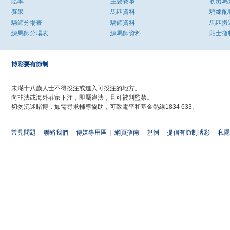
賠率
主要賽事
初出馬
賽果
馬匹資料
騎練配
騎師分場表
騎師資料
馬匹搬
練馬師分場表
練馬師資料
貼士指
博彩要有節制
未滿十八歲人士不得投注或進入可投注的地方。
向非法或海外莊家下注，即屬違法，且可被判監禁。
切勿沉迷賭博，如需尋求輔導協助，可致電平和基金熱線1834 633。
常見問題
|
聯絡我們
|
傳媒專用區
|
網頁指南
|
規例
|
提倡有節制博彩
|
私隱