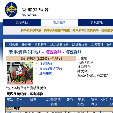
馬場活動
賽馬資訊
足球資訊
賽事資料(本地)
|
賽事資料(越洋轉播)
|
賽馬新聞
|
主要賽事
|
視聽播
報名表
排位表
即時賠率
練馬師分場表
騎師分場表
參考資料
統計
高山神駒 (L334) (已退役)
出生地
毛色 / 性別
往績紀錄
進口類別
來港前賽績記錄
總獎金*
其他馬匹
冠-亞-季-總出賽次數*
*包括本地及海外賽績及獎金
馬匹往績紀錄 - 高山神駒
場次
名次
日期
馬場/跑道/
途程
場地
賽事
檔位
賽道
狀況
班次
25/26
馬季