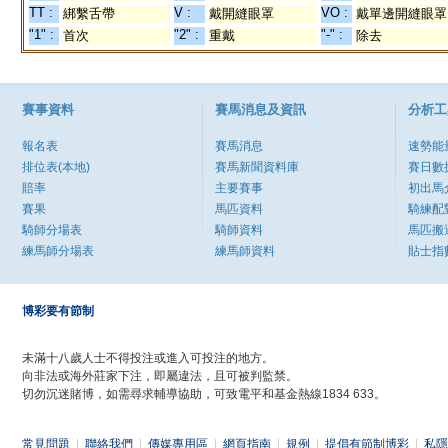
TT :
V :
VO :
綁繫舌帶
戴開縫眼罩
戴單邊開縫眼罩
"1" :
"2" :
"-" :
首次
重戴
除去
賽事資料
賽馬消息及資訊
分析工
報名表
賽馬消息
速勢能
排位表(本地)
賽馬新聞資料庫
賽日數
賠率
主要賽事
初出馬
賽果
馬匹資料
騎練配
騎師分場表
騎師資料
馬匹搬
練馬師分場表
練馬師資料
貼士指
博彩要有節制
未滿十八歲人士不得投注或進入可投注的地方。
向非法或海外莊家下注，即屬違法，且可被判監禁。
切勿沉迷賭博，如需尋求輔導協助，可致電平和基金熱線1834 633。
常見問題
|
聯絡我們
|
傳媒專用區
|
網頁指南
|
規例
|
提倡有節制博彩
|
私隱