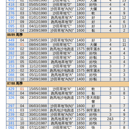
470
02
02/06/1990
沙田草地"C"
1400
大爛
4
13
418
03
05/05/1990
沙田草地"D"
1800
好/快
4
4
396
02
21/04/1990
沙田草地"A(N)"
1200
大爛
4
3
276
03
17/02/1990
沙田草地"C"
1800
軟
4
9
190
08
01/01/1990
跑馬地草地"A"
1800
好
4
12
177
09
20/12/1989
跑馬地草地"B"
1650
好
4
6
095
03
04/11/1989
沙田草地"C"
1600
好
4
13
016
04
23/09/1989
沙田草地"A(N)"
1600
黏
4
2
88/89
馬季
449
04
28/05/1989
沙田草地"B(N)"
1400
好
3
11
368
01
08/04/1989
沙田草地"C"
1800
大爛
4
11
308
02
08/03/1989
跑馬地沙地跑道
1575
例常灑水
4
4
282
10
26/02/1989
沙田草地"A"
1400
好/快
4
4
237
06
29/01/1989
沙田草地"A"
1800
好/黏
3
1
185
05
02/01/1989
跑馬地草地"B"
1650
好/快
3
4
153
09
11/12/1988
沙田草地"B"
1600
好/快
3
7
130
02
30/11/1988
跑馬地沙地跑道
1575
例常灑水
3
3
088
06
05/11/1988
跑馬地草地"A"
1650
好/快
3
3
011
10
25/09/1988
沙田草地"A(N)"
1400
好/黏
3
3
87/88
馬季
429
01
15/05/1988
沙田草地"A"
1400
軟
3
1
362
04
09/04/1988
跑馬地草地"B"
1650
黏
3
8
326
06
23/03/1988
跑馬地沙地跑道
1575
受天雨影
3
1
響
297
04
06/03/1988
沙田草地"B(N)"
1600
好
3
7
261
03
10/02/1988
跑馬地沙地跑道
1575
例常灑水
3
4
239
02
30/01/1988
沙田草地"A(N)"
1400
好/快
3
9
205
11
13/01/1988
跑馬地草地"A"
2230
好/快
2&3
2
181
10
30/12/1987
跑馬地草地"B"
1650
好/快
3
7
092
08
07/11/1987
沙田草地"C"
1600
快
3
8