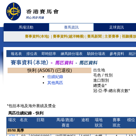
馬場活動
賽馬資訊
足球資訊
賽事資料(本地)
|
賽事資料(越洋轉播)
|
賽馬新聞
|
主要賽事
|
視聽播
報名表
排位表
即時賠率
練馬師分場表
騎師分場表
參考資料
統計
快利 (AS067) (已退役)
出生地
毛色 / 性別
往績紀錄
進口類別
其他馬匹
總獎金*
冠-亞-季-總出賽次數*
*包括本地及海外賽績及獎金
馬匹往績紀錄 - 快利
場次
名次
日期
馬場/跑道/
途程
場地
賽事
檔位
賽道
狀況
班次
89/90
馬季