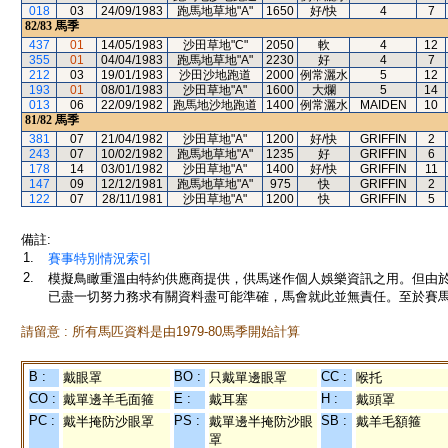
018
03
24/09/1983
跑馬地草地"A"
1650
好/快
4
7
82/83
馬季
437
01
14/05/1983
沙田草地"C"
2050
軟
4
12
355
01
04/04/1983
跑馬地草地"A"
2230
好
4
7
212
03
19/01/1983
沙田沙地跑道
2000
例常灑水
5
12
193
01
08/01/1983
沙田草地"A"
1600
大爛
5
14
013
06
22/09/1982
跑馬地沙地跑道
1400
例常灑水
MAIDEN
10
81/82
馬季
381
07
21/04/1982
沙田草地"A"
1200
好/快
GRIFFIN
2
243
07
10/02/1982
跑馬地草地"A"
1235
好
GRIFFIN
6
178
14
03/01/1982
沙田草地"A"
1400
好/快
GRIFFIN
11
147
09
12/12/1981
跑馬地草地"A"
975
快
GRIFFIN
2
122
07
28/11/1981
沙田草地"A"
1200
快
GRIFFIN
5
備註:
1.
賽事特別情況索引
2.
模擬鳥瞰重溫由特約供應商提供，供馬迷作個人娛樂資訊之用。但由
已盡一切努力務求有關資料盡可能準確，馬會就此並無責任。至於賽馬
請留意 : 所有馬匹資料是由1979-80馬季開始計算
B :
BO :
CC :
戴眼罩
只戴單邊眼罩
喉托
CO :
E :
H :
戴單邊羊毛面箍
戴耳塞
戴頭罩
PC :
PS :
SB :
戴半掩防沙眼罩
戴單邊半掩防沙眼
戴羊毛額箍
罩