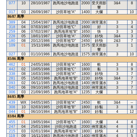
077
10
28/10/1987
跑馬地沙地跑道
2000
受天雨影
3&4
8
響
017
03
26/09/1987
沙田草地"A"
1400
大爛
3
10
86/87
馬季
389
04
15/04/1987
跑馬地沙地跑道
2000
例常灑水
3
3
318
04
07/03/1987
沙田草地"C"
1600
好
3
4
259
06
07/02/1987
跑馬地草地"B"
1650
快
3
3
228
05
18/01/1987
沙田草地"A"
2000
好/快
3&4
3
180
08
20/12/1986
沙田草地"D"
2450
好/快
2&3
7
109
01
15/11/1986
跑馬地沙地跑道
1575
受天雨影
3
1
響
027
03
01/10/1986
跑馬地沙地跑道
1575
例常灑水
3
10
85/86
馬季
462
01
24/05/1986
沙田草地"A"
1600
軟
3
8
442
02
10/05/1986
沙田草地"C"
1800
黏
3
9
338
08
16/03/1986
沙田草地"A"
1800
好/快
3
7
281
05
15/02/1986
跑馬地草地"B"
2230
好/快
3&4
7
093
02
06/11/1985
跑馬地沙地跑道
1400
例常灑水
3
7
040
06
09/10/1985
跑馬地沙地跑道
1030
例常灑水
3
7
006
03
21/09/1985
跑馬地草地"A"
1235
大爛
3
1
84/85
馬季
439
WX
04/05/1985
沙田草地"A"
2450
軟
3&4
--
308
10
02/03/1985
沙田草地"B"
1800
好/黏
3
8
044
01
06/10/1984
跑馬地草地"B"
1800
好/黏
4
12
83/84
馬季
455
01
19/05/1984
沙田草地"C"
1600
大爛
4
4
247
04
25/01/1984
沙田沙地跑道
2000
例常灑水
4
8
215
03
02/01/1984
跑馬地草地"A"
1800
好/快
4
12
119
09
16/11/1983
跑馬地沙地跑道
1400
例常灑水
4
5