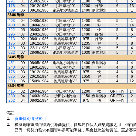
291
01
21/02/1987
沙田草地"B"
1100
快
6
5
178
04
20/12/1986
沙田草地"D"
1200
好/快
6
13
039
06
08/10/1986
跑馬地沙地跑道
1400
例常灑水
6
1
85/86
馬季
463
04
24/05/1986
沙田草地"A"
1400
軟
5
1
400
04
19/04/1986
沙田草地"B"
1200
好
5
14
322
05
08/03/1986
沙田草地"C"
1200
快
5
8
295
07
23/02/1986
沙田草地"C"
1400
好/黏
5
5
213
02
08/01/1986
跑馬地草地"B"
975
好/快
5
1
175
03
18/12/1985
跑馬地草地"A"
1235
好
5
8
129
03
23/11/1985
沙田草地"A"
1200
軟
5
4
022
07
28/09/1985
跑馬地沙地跑道
1030
例常灑水
5
7
84/85
馬季
451
09
08/05/1985
跑馬地沙地跑道
1400
例常灑水
4
4
240
07
19/01/1985
沙田草地"C"
1400
好
4
3
176
03
19/12/1984
跑馬地草地"B"
975
快
4
6
075
05
20/10/1984
跑馬地草地"A"
1650
好
4
6
003
06
15/09/1984
跑馬地草地"A"
975
好
4
12
83/84
馬季
415
02
28/04/1984
沙田草地"A"
1200
軟
GRIFFIN
14
330
04
14/03/1984
沙田沙地跑道
1150
例常灑水
GRIFFIN
2
262
04
08/02/1984
跑馬地草地"A"
975
快
GRIFFIN
4
備註:
1.
賽事特別情況索引
2.
模擬鳥瞰重溫由特約供應商提供，供馬迷作個人娛樂資訊之用。但由
已盡一切努力務求有關資料盡可能準確，馬會就此並無責任。至於賽馬