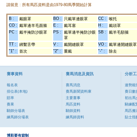
請留意 : 所有馬匹資料是由1979-80馬季開始計算
B :
BO :
CC :
戴眼罩
只戴單邊眼罩
喉托
CO :
E :
H :
戴單邊羊毛面箍
戴耳塞
戴頭罩
PC :
PS :
SB :
戴半掩防沙眼罩
戴單邊半掩防沙眼
戴羊毛額箍
罩
TT :
V :
VO :
綁繫舌帶
戴開縫眼罩
戴單邊開縫眼罩
"1" :
"2" :
"-" :
首次
重戴
除去
賽事資料
賽馬消息及資訊
分析工
報名表
賽馬消息
速勢能
排位表(本地)
賽馬新聞資料庫
賽日數
賠率
主要賽事
初出馬
賽果
馬匹資料
騎練配
騎師分場表
騎師資料
馬匹搬
練馬師分場表
練馬師資料
貼士指
博彩要有節制