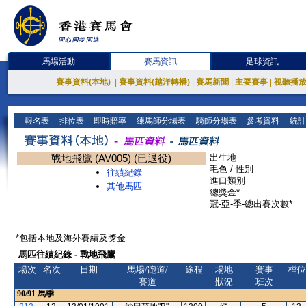
馬場活動
賽馬資訊
足球資訊
賽事資料(本地)
|
賽事資料(越洋轉播)
|
賽馬新聞
|
主要賽事
|
視聽播
報名表
排位表
即時賠率
練馬師分場表
騎師分場表
參考資料
統計
戰地飛鷹 (AV005) (已退役)
出生地
毛色 / 性別
往績紀錄
進口類別
其他馬匹
總獎金*
冠-亞-季-總出賽次數*
*包括本地及海外賽績及獎金
馬匹往績紀錄 - 戰地飛鷹
場次
名次
日期
馬場/跑道/
途程
場地
賽事
檔位
賽道
狀況
班次
90/91
馬季