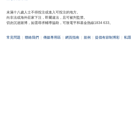
未滿十八歲人士不得投注或進入可投注的地方。
向非法或海外莊家下注，即屬違法，且可被判監禁。
切勿沉迷賭博，如需尋求輔導協助，可致電平和基金熱線1834 633。
常見問題
|
聯絡我們
|
傳媒專用區
|
網頁指南
|
規例
|
提倡有節制博彩
|
私隱