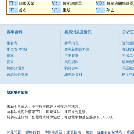
TT :
V :
VO :
綁繫舌帶
戴開縫眼罩
戴單邊開縫眼罩
"1" :
"2" :
"-" :
首次
重戴
除去
賽事資料
賽馬消息及資訊
分析工
報名表
賽馬消息
速勢能
排位表(本地)
賽馬新聞資料庫
賽日數
賠率
主要賽事
初出馬
賽果
馬匹資料
騎練配
騎師分場表
騎師資料
馬匹搬
練馬師分場表
練馬師資料
貼士指
博彩要有節制
未滿十八歲人士不得投注或進入可投注的地方。
向非法或海外莊家下注，即屬違法，且可被判監禁。
切勿沉迷賭博，如需尋求輔導協助，可致電平和基金熱線1834 633。
常見問題
|
聯絡我們
|
傳媒專用區
|
網頁指南
|
規例
|
提倡有節制博彩
|
私隱