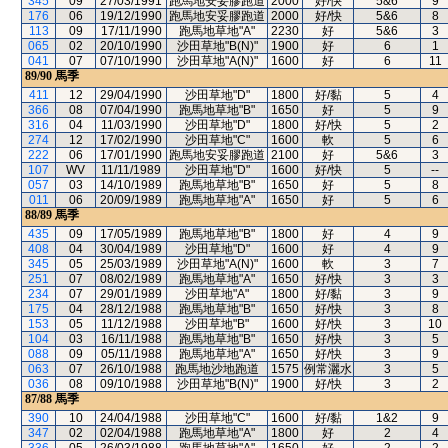
345
09
27/03/1991
跑馬地安妥膠跑道
2000
好/快
5&6
9
176
06
19/12/1990
跑馬地安妥膠跑道
2000
好/快
5&6
8
113
09
17/11/1990
跑馬地草地"A"
2230
好
5&6
3
065
02
20/10/1990
沙田草地"B(N)"
1900
好
6
1
041
07
07/10/1990
沙田草地"A(N)"
1600
好
6
11
89/90
馬季
411
12
29/04/1990
沙田草地"D"
1800
好/黏
5
4
366
08
07/04/1990
跑馬地草地"B"
1650
好
5
9
316
04
11/03/1990
沙田草地"D"
1800
好/快
5
2
274
12
17/02/1990
沙田草地"C"
1600
軟
5
6
222
06
17/01/1990
跑馬地安妥膠跑道
2100
好
5&6
3
107
WV
11/11/1989
沙田草地"D"
1600
好/快
5
--
057
03
14/10/1989
跑馬地草地"B"
1650
好
5
8
011
06
20/09/1989
跑馬地草地"A"
1650
好
5
6
88/89
馬季
435
09
17/05/1989
跑馬地草地"B"
1800
好
4
9
408
04
30/04/1989
沙田草地"D"
1600
好
4
9
345
05
25/03/1989
沙田草地"A(N)"
1600
軟
3
7
251
07
08/02/1989
跑馬地草地"A"
1650
好/快
3
3
234
07
29/01/1989
沙田草地"A"
1800
好/黏
3
9
175
04
28/12/1988
跑馬地草地"B"
1650
好/快
3
8
153
05
11/12/1988
沙田草地"B"
1600
好/快
3
10
104
03
16/11/1988
跑馬地草地"B"
1650
好/快
3
5
088
09
05/11/1988
跑馬地草地"A"
1650
好/快
3
9
063
07
26/10/1988
跑馬地沙地跑道
1575
例常灑水
3
5
036
08
09/10/1988
沙田草地"B(N)"
1900
好/快
3
2
87/88
馬季
390
10
24/04/1988
沙田草地"C"
1600
好/黏
1&2
9
347
02
02/04/1988
跑馬地草地"A"
1800
好
2
4