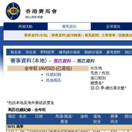
馬場活動
賽馬資訊
足球資訊
賽事資料(本地)
|
賽事資料(越洋轉播)
|
賽馬新聞
|
主要賽事
|
視聽播
報名表
排位表
即時賠率
練馬師分場表
騎師分場表
參考資料
統計
全年旺 (AV032) (已退役)
出生地
毛色 / 性別
往績紀錄
進口類別
其他馬匹
總獎金*
冠-亞-季-總出賽次數*
*包括本地及海外賽績及獎金
馬匹往績紀錄 - 全年旺
場次
名次
日期
馬場/跑道/
途程
場地
賽事
檔
賽道
狀況
班次
90/91
馬季