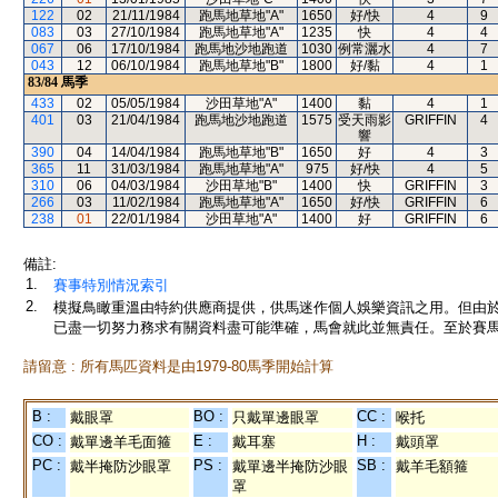
122
02
21/11/1984
跑馬地草地"A"
1650
好/快
4
9
083
03
27/10/1984
跑馬地草地"A"
1235
快
4
4
067
06
17/10/1984
跑馬地沙地跑道
1030
例常灑水
4
7
043
12
06/10/1984
跑馬地草地"B"
1800
好/黏
4
1
83/84
馬季
433
02
05/05/1984
沙田草地"A"
1400
黏
4
1
401
03
21/04/1984
跑馬地沙地跑道
1575
受天雨影
GRIFFIN
4
響
390
04
14/04/1984
跑馬地草地"B"
1650
好
4
3
365
11
31/03/1984
跑馬地草地"A"
975
好/快
4
5
310
06
04/03/1984
沙田草地"B"
1400
快
GRIFFIN
3
266
03
11/02/1984
跑馬地草地"A"
1650
好/快
GRIFFIN
6
238
01
22/01/1984
沙田草地"A"
1400
好
GRIFFIN
6
備註:
1.
賽事特別情況索引
2.
模擬鳥瞰重溫由特約供應商提供，供馬迷作個人娛樂資訊之用。但由
已盡一切努力務求有關資料盡可能準確，馬會就此並無責任。至於賽馬
請留意 : 所有馬匹資料是由1979-80馬季開始計算
B :
BO :
CC :
戴眼罩
只戴單邊眼罩
喉托
CO :
E :
H :
戴單邊羊毛面箍
戴耳塞
戴頭罩
PC :
PS :
SB :
戴半掩防沙眼罩
戴單邊半掩防沙眼
戴羊毛額箍
罩