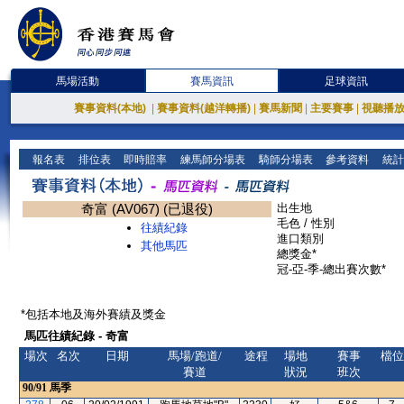
馬場活動
賽馬資訊
足球資訊
賽事資料(本地)
|
賽事資料(越洋轉播)
|
賽馬新聞
|
主要賽事
|
視聽播
報名表
排位表
即時賠率
練馬師分場表
騎師分場表
參考資料
統計
奇富 (AV067) (已退役)
出生地
毛色 / 性別
往績紀錄
進口類別
其他馬匹
總獎金*
冠-亞-季-總出賽次數*
*包括本地及海外賽績及獎金
馬匹往績紀錄 - 奇富
場次
名次
日期
馬場/跑道/
途程
場地
賽事
檔位
賽道
狀況
班次
90/91
馬季