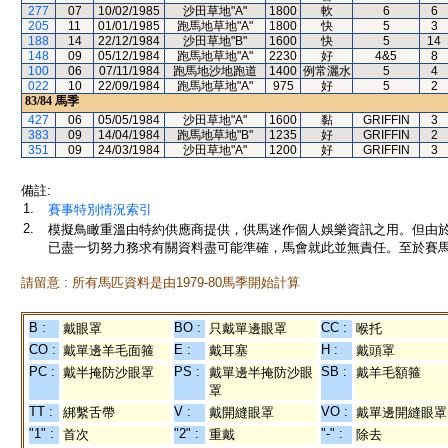
277
07
10/02/1985
沙田草地"A"
1800
軟
6
6
205
11
01/01/1985
跑馬地草地"A"
1800
快
5
3
188
14
22/12/1984
沙田草地"B"
1600
快
5
14
148
09
05/12/1984
跑馬地草地"A"
2230
好
4&5
8
100
06
07/11/1984
跑馬地沙地跑道
1400
例常灑水
5
4
022
10
22/09/1984
跑馬地草地"A"
975
好
5
2
83/84
馬季
427
06
05/05/1984
沙田草地"A"
1600
黏
GRIFFIN
3
383
09
14/04/1984
跑馬地草地"B"
1235
好
GRIFFIN
2
351
09
24/03/1984
沙田草地"A"
1200
好
GRIFFIN
3
備註:
1.
賽事特別情況索引
2.
模擬鳥瞰重溫由特約供應商提供，供馬迷作個人娛樂資訊之用。但由
已盡一切努力務求有關資料盡可能準確，馬會就此並無責任。至於賽馬
請留意 : 所有馬匹資料是由1979-80馬季開始計算
B :
BO :
CC :
戴眼罩
只戴單邊眼罩
喉托
CO :
E :
H :
戴單邊羊毛面箍
戴耳塞
戴頭罩
PC :
PS :
SB :
戴半掩防沙眼罩
戴單邊半掩防沙眼
戴羊毛額箍
罩
TT :
V :
VO :
綁繫舌帶
戴開縫眼罩
戴單邊開縫眼罩
"1" :
"2" :
"-" :
首次
重戴
除去