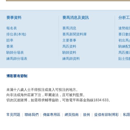
賽事資料
賽馬消息及資訊
分析工
報名表
賽馬消息
速勢能
排位表(本地)
賽馬新聞資料庫
賽日數
賠率
主要賽事
初出馬
賽果
馬匹資料
騎練配
騎師分場表
騎師資料
馬匹搬
練馬師分場表
練馬師資料
貼士指
博彩要有節制
未滿十八歲人士不得投注或進入可投注的地方。
向非法或海外莊家下注，即屬違法，且可被判監禁。
切勿沉迷賭博，如需尋求輔導協助，可致電平和基金熱線1834 633。
常見問題
|
聯絡我們
|
傳媒專用區
|
網頁指南
|
規例
|
提倡有節制博彩
|
私隱