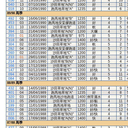
056
11
13/10/1990
沙田草地"B"
1200
好
4
10
040
13
07/10/1990
沙田草地"A(N)"
1000
好
4
11
018
10
22/09/1990
跑馬地草地"A"
1235
好
4
6
89/90
馬季
492
09
16/06/1990
跑馬地草地"B"
1235
好
4
5
453
03
23/05/1990
跑馬地安妥膠跑道
1030
好
4
7
431
10
13/05/1990
沙田草地"B"
1200
軟
4
5
394
11
21/04/1990
沙田草地"A(N)"
1200
大爛
4
7
355
01
31/03/1990
跑馬地草地"B"
975
好
5
1
318
06
11/03/1990
沙田草地"D"
1400
好/快
5
7
304
02
03/03/1990
沙田草地"A"
1200
軟
5
2
282
04
21/02/1990
跑馬地安妥膠跑道
1030
好
5
7
260
02
10/02/1990
沙田草地"C"
1200
好
5
2
233
01
29/01/1990
跑馬地草地"A"
1235
好
5
8
214
07
13/01/1990
沙田草地"B(N)"
1200
好
5
4
166
02
17/12/1989
沙田草地"A"
1000
好
5
4
147
10
02/12/1989
沙田草地"C"
1200
好/快
5
3
094
02
04/11/1989
沙田草地"C"
1200
好
5
11
084
03
29/10/1989
沙田草地"C"
1000
好/快
5
11
88/89
馬季
432
08
14/05/1989
沙田草地"A(N)"
1200
好
4
9
401
04
26/04/1989
跑馬地草地"A"
1235
好
4
8
320
03
15/03/1989
跑馬地沙地跑道
1400
例常灑水
4
7
233
05
29/01/1989
沙田草地"A"
1200
好/黏
4
11
199
02
11/01/1989
跑馬地草地
1235
好/快
4
10
056
08
22/10/1988
沙田草地"C"
1200
好/快
4
12
033
05
09/10/1988
沙田草地"B(N)"
1200
好/快
4
9
006
05
17/09/1988
沙田草地"A(N)"
1400
快
4
8
87/88
馬季