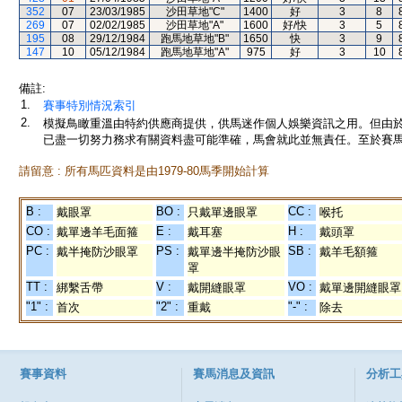
352
07
23/03/1985
沙田草地"C"
1400
好
3
8
269
07
02/02/1985
沙田草地"A"
1600
好/快
3
5
195
08
29/12/1984
跑馬地草地"B"
1650
快
3
9
147
10
05/12/1984
跑馬地草地"A"
975
好
3
10
備註:
1.
賽事特別情況索引
2.
模擬鳥瞰重溫由特約供應商提供，供馬迷作個人娛樂資訊之用。但由
已盡一切努力務求有關資料盡可能準確，馬會就此並無責任。至於賽馬
請留意 : 所有馬匹資料是由1979-80馬季開始計算
B :
BO :
CC :
戴眼罩
只戴單邊眼罩
喉托
CO :
E :
H :
戴單邊羊毛面箍
戴耳塞
戴頭罩
PC :
PS :
SB :
戴半掩防沙眼罩
戴單邊半掩防沙眼
戴羊毛額箍
罩
TT :
V :
VO :
綁繫舌帶
戴開縫眼罩
戴單邊開縫眼罩
"1" :
"2" :
"-" :
首次
重戴
除去
賽事資料
賽馬消息及資訊
分析工