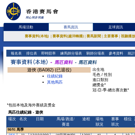
馬場活動
賽馬資訊
足球資訊
賽事資料(本地)
|
賽事資料(越洋轉播)
|
賽馬新聞
|
主要賽事
|
視聽播
報名表
排位表
即時賠率
練馬師分場表
騎師分場表
參考資料
統計
遊俠 (BA082) (已退役)
出生地
毛色 / 性別
往績紀錄
進口類別
其他馬匹
總獎金*
冠-亞-季-總出賽次數*
*包括本地及海外賽績及獎金
馬匹往績紀錄 - 遊俠
場次
名次
日期
馬場/跑道/
途程
場地
賽事
檔位
賽道
狀況
班次
90/91
馬季