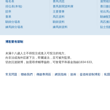
報名表
賽馬消息
速勢能
排位表(本地)
賽馬新聞資料庫
賽日數
賠率
主要賽事
初出馬
賽果
馬匹資料
騎練配
騎師分場表
騎師資料
馬匹搬
練馬師分場表
練馬師資料
貼士指
博彩要有節制
未滿十八歲人士不得投注或進入可投注的地方。
向非法或海外莊家下注，即屬違法，且可被判監禁。
切勿沉迷賭博，如需尋求輔導協助，可致電平和基金熱線1834 633。
常見問題
|
聯絡我們
|
傳媒專用區
|
網頁指南
|
規例
|
提倡有節制博彩
|
私隱