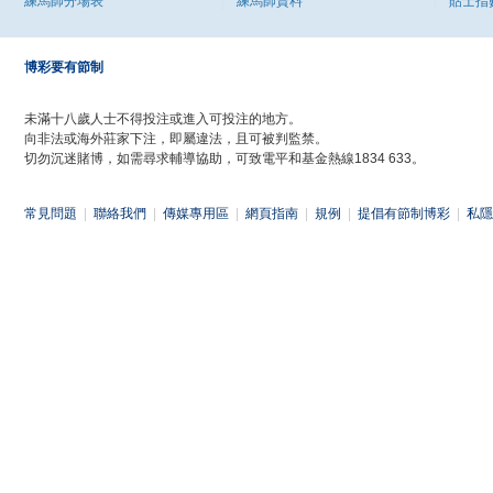
練馬師分場表
練馬師資料
貼士指
博彩要有節制
未滿十八歲人士不得投注或進入可投注的地方。
向非法或海外莊家下注，即屬違法，且可被判監禁。
切勿沉迷賭博，如需尋求輔導協助，可致電平和基金熱線1834 633。
常見問題
|
聯絡我們
|
傳媒專用區
|
網頁指南
|
規例
|
提倡有節制博彩
|
私隱