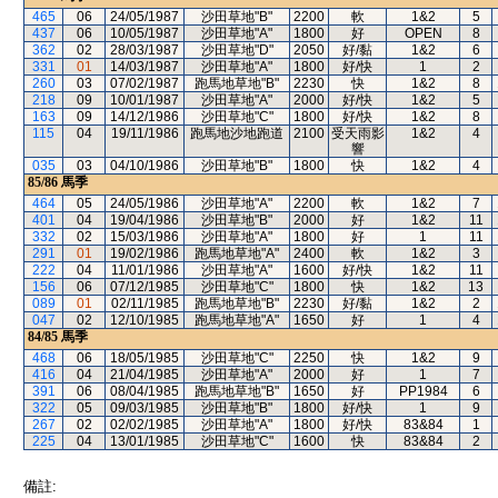
465
06
24/05/1987
沙田草地"B"
2200
軟
1&2
5
437
06
10/05/1987
沙田草地"A"
1800
好
OPEN
8
362
02
28/03/1987
沙田草地"D"
2050
好/黏
1&2
6
331
01
14/03/1987
沙田草地"A"
1800
好/快
1
2
260
03
07/02/1987
跑馬地草地"B"
2230
快
1&2
8
218
09
10/01/1987
沙田草地"A"
2000
好/快
1&2
5
163
09
14/12/1986
沙田草地"C"
1800
好/快
1&2
8
115
04
19/11/1986
跑馬地沙地跑道
2100
受天雨影
1&2
4
響
035
03
04/10/1986
沙田草地"B"
1800
快
1&2
4
85/86
馬季
464
05
24/05/1986
沙田草地"A"
2200
軟
1&2
7
401
04
19/04/1986
沙田草地"B"
2000
好
1&2
11
332
02
15/03/1986
沙田草地"A"
1800
好
1
11
291
01
19/02/1986
跑馬地草地"A"
2400
軟
1&2
3
222
04
11/01/1986
沙田草地"A"
1600
好/快
1&2
11
156
06
07/12/1985
沙田草地"C"
1800
快
1&2
13
089
01
02/11/1985
跑馬地草地"B"
2230
好/黏
1&2
2
047
02
12/10/1985
跑馬地草地"A"
1650
好
1
4
84/85
馬季
468
06
18/05/1985
沙田草地"C"
2250
快
1&2
9
416
04
21/04/1985
沙田草地"A"
2000
好
1
7
391
06
08/04/1985
跑馬地草地"B"
1650
好
PP1984
6
322
05
09/03/1985
沙田草地"B"
1800
好/快
1
9
267
02
02/02/1985
沙田草地"A"
1800
好/快
83&84
1
225
04
13/01/1985
沙田草地"C"
1600
快
83&84
2
備註: