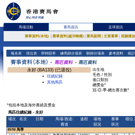
馬場活動
賽馬資訊
足球資訊
賽事資料(本地)
|
賽事資料(越洋轉播)
|
賽馬新聞
|
主要賽事
|
視聽播
報名表
排位表
即時賠率
練馬師分場表
騎師分場表
參考資料
統計
永好 (BA133) (已退役)
出生地
毛色 / 性別
往績紀錄
進口類別
其他馬匹
總獎金*
冠-亞-季-總出賽次數*
*包括本地及海外賽績及獎金
馬匹往績紀錄 - 永好
場次
名次
日期
馬場/跑道/
途程
場地
賽事
檔位
賽道
狀況
班次
89/90
馬季