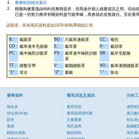
1.
賽事特別情況索引
2.
模擬鳥瞰重溫由特約供應商提供，供馬迷作個人娛樂資訊之用。但由
已盡一切努力務求有關資料盡可能準確，馬會就此並無責任。至於賽馬
請留意 : 所有馬匹資料是由1979-80馬季開始計算
B :
BO :
CC :
戴眼罩
只戴單邊眼罩
喉托
CO :
E :
H :
戴單邊羊毛面箍
戴耳塞
戴頭罩
PC :
PS :
SB :
戴半掩防沙眼罩
戴單邊半掩防沙眼
戴羊毛額箍
罩
TT :
V :
VO :
綁繫舌帶
戴開縫眼罩
戴單邊開縫眼罩
"1" :
"2" :
"-" :
首次
重戴
除去
賽事資料
賽馬消息及資訊
分析工
報名表
賽馬消息
速勢能
排位表(本地)
賽馬新聞資料庫
賽日數
賠率
主要賽事
初出馬
賽果
馬匹資料
騎練配
騎師分場表
騎師資料
馬匹搬