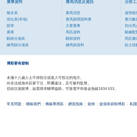
賽事資料
賽馬消息及資訊
分析工
報名表
賽馬消息
速勢能
排位表(本地)
賽馬新聞資料庫
賽日數
賠率
主要賽事
初出馬
賽果
馬匹資料
騎練配
騎師分場表
騎師資料
馬匹搬
練馬師分場表
練馬師資料
貼士指
博彩要有節制
未滿十八歲人士不得投注或進入可投注的地方。
向非法或海外莊家下注，即屬違法，且可被判監禁。
切勿沉迷賭博，如需尋求輔導協助，可致電平和基金熱線1834 633。
常見問題
|
聯絡我們
|
傳媒專用區
|
網頁指南
|
規例
|
提倡有節制博彩
|
私隱