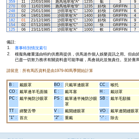
359
11
22/03/1986
跑馬地草地"A"
1235
黏
3
9
270
03
11/02/1986
跑馬地草地"B"
1235
好/快
GRIFFIN
1
248
02
25/01/1986
沙田草地"C"
1200
好/快
GRIFFIN
6
233
04
19/01/1986
沙田草地"A"
1400
好/快
GRIFFIN
4
182
01
21/12/1985
沙田草地"C"
1200
好/快
GRIFFIN
9
154
02
07/12/1985
沙田草地"C"
1200
快
GRIFFIN
2
125
06
23/11/1985
沙田草地"A"
1000
軟
GRIFFIN
7
備註:
1.
賽事特別情況索引
2.
模擬鳥瞰重溫由特約供應商提供，供馬迷作個人娛樂資訊之用。但由
已盡一切努力務求有關資料盡可能準確，馬會就此並無責任。至於賽馬
請留意 : 所有馬匹資料是由1979-80馬季開始計算
B :
BO :
CC :
戴眼罩
只戴單邊眼罩
喉托
CO :
E :
H :
戴單邊羊毛面箍
戴耳塞
戴頭罩
PC :
PS :
SB :
戴半掩防沙眼罩
戴單邊半掩防沙眼
戴羊毛額箍
罩
TT :
V :
VO :
綁繫舌帶
戴開縫眼罩
戴單邊開縫眼罩
"1" :
"2" :
"-" :
首次
重戴
除去