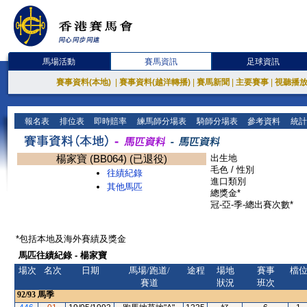
馬場活動
賽馬資訊
足球資訊
賽事資料(本地)
|
賽事資料(越洋轉播)
|
賽馬新聞
|
主要賽事
|
視聽播
報名表
排位表
即時賠率
練馬師分場表
騎師分場表
參考資料
統計
楊家寶 (BB064) (已退役)
出生地
毛色 / 性別
往績紀錄
進口類別
其他馬匹
總獎金*
冠-亞-季-總出賽次數*
*包括本地及海外賽績及獎金
馬匹往績紀錄 - 楊家寶
場次
名次
日期
馬場/跑道/
途程
場地
賽事
檔
賽道
狀況
班次
92/93
馬季