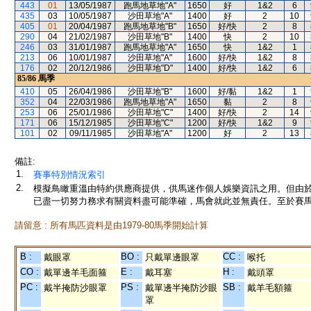
443
01
13/05/1987
跑馬地草地"A"
1650
好
1&2
6
435
03
10/05/1987
沙田草地"A"
1400
好
2
10
405
01
20/04/1987
跑馬地草地"B"
1650
好/快
2
8
290
04
21/02/1987
沙田草地"B"
1400
快
2
10
246
03
31/01/1987
跑馬地草地"A"
1650
快
1&2
1
213
06
10/01/1987
沙田草地"A"
1600
好/快
1&2
8
176
02
20/12/1986
沙田草地"D"
1400
好/快
1&2
6
85/86
馬季
410
05
26/04/1986
沙田草地"B"
1600
好/黏
1&2
1
352
04
22/03/1986
跑馬地草地"A"
1650
黏
2
8
253
06
25/01/1986
沙田草地"C"
1400
好/快
2
14
171
06
15/12/1985
沙田草地"C"
1200
好/快
1&2
9
101
02
09/11/1985
沙田草地"A"
1200
好
2
13
備註:
1.
賽事特別情況索引
2.
模擬鳥瞰重溫由特約供應商提供，供馬迷作個人娛樂資訊之用。但由
已盡一切努力務求有關資料盡可能準確，馬會就此並無責任。至於賽馬
請留意 : 所有馬匹資料是由1979-80馬季開始計算
B :
BO :
CC :
戴眼罩
只戴單邊眼罩
喉托
CO :
E :
H :
戴單邊羊毛面箍
戴耳塞
戴頭罩
PC :
PS :
SB :
戴半掩防沙眼罩
戴單邊半掩防沙眼
戴羊毛額箍
罩