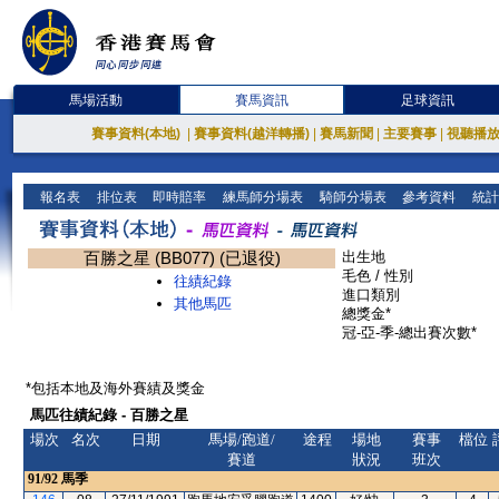
馬場活動
賽馬資訊
足球資訊
賽事資料(本地)
|
賽事資料(越洋轉播)
|
賽馬新聞
|
主要賽事
|
視聽播
報名表
排位表
即時賠率
練馬師分場表
騎師分場表
參考資料
統計
百勝之星 (BB077) (已退役)
出生地
毛色 / 性別
往績紀錄
進口類別
其他馬匹
總獎金*
冠-亞-季-總出賽次數*
*包括本地及海外賽績及獎金
馬匹往績紀錄 - 百勝之星
場次
名次
日期
馬場/跑道/
途程
場地
賽事
檔位
賽道
狀況
班次
91/92
馬季