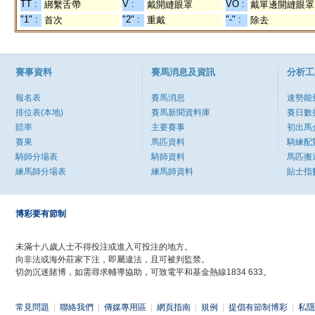
TT :
V :
VO :
綁繫舌帶
戴開縫眼罩
戴單邊開縫眼罩
"1" :
"2" :
"-" :
首次
重戴
除去
賽事資料
賽馬消息及資訊
分析工
報名表
賽馬消息
速勢能
排位表(本地)
賽馬新聞資料庫
賽日數
賠率
主要賽事
初出馬
賽果
馬匹資料
騎練配
騎師分場表
騎師資料
馬匹搬
練馬師分場表
練馬師資料
貼士指
博彩要有節制
未滿十八歲人士不得投注或進入可投注的地方。
向非法或海外莊家下注，即屬違法，且可被判監禁。
切勿沉迷賭博，如需尋求輔導協助，可致電平和基金熱線1834 633。
常見問題
|
聯絡我們
|
傳媒專用區
|
網頁指南
|
規例
|
提倡有節制博彩
|
私隱