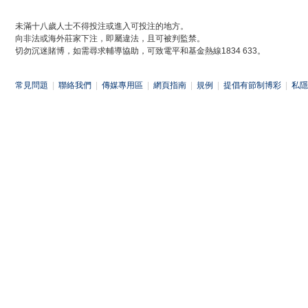
未滿十八歲人士不得投注或進入可投注的地方。
向非法或海外莊家下注，即屬違法，且可被判監禁。
切勿沉迷賭博，如需尋求輔導協助，可致電平和基金熱線1834 633。
常見問題
|
聯絡我們
|
傳媒專用區
|
網頁指南
|
規例
|
提倡有節制博彩
|
私隱