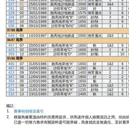
244
06
01/02/1989
跑馬地沙地跑道
1575
例常灑水
3
6
227
01
25/01/1989
跑馬地沙地跑道
2000
例常灑水
3&4
5
191
02
07/01/1989
沙田草地"C"
1200
好
3
2
129
02
30/11/1988
跑馬地沙地跑道
1575
例常灑水
3
8
104
07
16/11/1988
跑馬地草地"B"
1650
好/快
3
8
083
10
05/11/1988
跑馬地草地"A"
1650
好/快
3
9
036
06
09/10/1988
沙田草地"B(N)"
1900
好/快
3
1
87/88
馬季
049
03
14/10/1987
跑馬地沙地跑道
2000
例常灑水
2&3
2
86/87
馬季
457
07
20/05/1987
跑馬地草地"A"
1650
軟
1&2
9
423
02
02/05/1987
沙田草地"C"
1600
好/快
2
4
359
12
28/03/1987
沙田草地"D"
1000
好/黏
2
10
85/86
馬季
480
07
31/05/1986
跑馬地草地"A"
1650
好
1&2
6
467
05
24/05/1986
沙田草地"A"
1200
軟
2
4
423
09
30/04/1986
跑馬地沙地跑道
1400
例常灑水
2
2
387
08
12/04/1986
跑馬地草地"A"
1800
好
2
2
354
05
22/03/1986
跑馬地草地"A"
1650
黏
2
5
277
08
11/02/1986
跑馬地草地"B"
1235
好/快
1&2
7
204
10
01/01/1986
跑馬地草地"A"
1235
好/快
1&2
3
132
13
23/11/1985
沙田草地"A"
1400
軟
1&2
8
備註:
1.
賽事特別情況索引
2.
模擬鳥瞰重溫由特約供應商提供，供馬迷作個人娛樂資訊之用。但由
已盡一切努力務求有關資料盡可能準確，馬會就此並無責任。至於賽馬