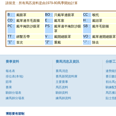
請留意 : 所有馬匹資料是由1979-80馬季開始計算
B :
BO :
CC :
戴眼罩
只戴單邊眼罩
喉托
CO :
E :
H :
戴單邊羊毛面箍
戴耳塞
戴頭罩
PC :
PS :
SB :
戴半掩防沙眼罩
戴單邊半掩防沙眼
戴羊毛額箍
罩
TT :
V :
VO :
綁繫舌帶
戴開縫眼罩
戴單邊開縫眼罩
"1" :
"2" :
"-" :
首次
重戴
除去
賽事資料
賽馬消息及資訊
分析工
報名表
賽馬消息
速勢能
排位表(本地)
賽馬新聞資料庫
賽日數
賠率
主要賽事
初出馬
賽果
馬匹資料
騎練配
騎師分場表
騎師資料
馬匹搬
練馬師分場表
練馬師資料
貼士指
博彩要有節制