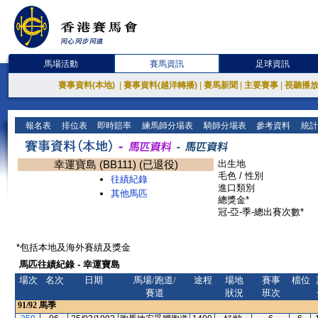
馬場活動
賽馬資訊
足球資訊
賽事資料(本地)
|
賽事資料(越洋轉播)
|
賽馬新聞
|
主要賽事
|
視聽播
報名表
排位表
即時賠率
練馬師分場表
騎師分場表
參考資料
統計
幸運寶島 (BB111) (已退役)
出生地
毛色 / 性別
往績紀錄
進口類別
其他馬匹
總獎金*
冠-亞-季-總出賽次數*
*包括本地及海外賽績及獎金
馬匹往績紀錄 - 幸運寶島
場次
名次
日期
馬場/跑道/
途程
場地
賽事
檔位
賽道
狀況
班次
91/92
馬季