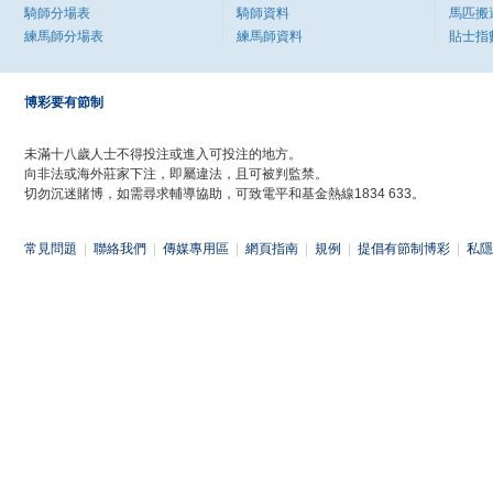
騎師分場表
騎師資料
馬匹搬
練馬師分場表
練馬師資料
貼士指
博彩要有節制
未滿十八歲人士不得投注或進入可投注的地方。
向非法或海外莊家下注，即屬違法，且可被判監禁。
切勿沉迷賭博，如需尋求輔導協助，可致電平和基金熱線1834 633。
常見問題
|
聯絡我們
|
傳媒專用區
|
網頁指南
|
規例
|
提倡有節制博彩
|
私隱