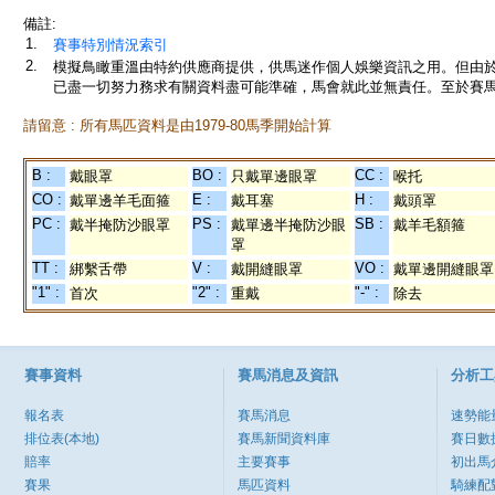
備註:
1.
賽事特別情況索引
2.
模擬鳥瞰重溫由特約供應商提供，供馬迷作個人娛樂資訊之用。但由
已盡一切努力務求有關資料盡可能準確，馬會就此並無責任。至於賽馬
請留意 : 所有馬匹資料是由1979-80馬季開始計算
B :
BO :
CC :
戴眼罩
只戴單邊眼罩
喉托
CO :
E :
H :
戴單邊羊毛面箍
戴耳塞
戴頭罩
PC :
PS :
SB :
戴半掩防沙眼罩
戴單邊半掩防沙眼
戴羊毛額箍
罩
TT :
V :
VO :
綁繫舌帶
戴開縫眼罩
戴單邊開縫眼罩
"1" :
"2" :
"-" :
首次
重戴
除去
賽事資料
賽馬消息及資訊
分析工
報名表
賽馬消息
速勢能
排位表(本地)
賽馬新聞資料庫
賽日數
賠率
主要賽事
初出馬
賽果
馬匹資料
騎練配