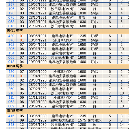
359
06
25/03/1992
跑馬地安妥膠跑道
1400
好/快
6
6
297
03
19/02/1992
跑馬地安妥膠跑道
1600
好/快
6
4
196
02
29/12/1991
沙田草地"A(N)"
1200
好
6
4
126
03
20/11/1991
跑馬地安妥膠跑道
1030
好/快
6
4
075
05
23/10/1991
跑馬地草地"A"
975
好
6
3
053
03
09/10/1991
跑馬地安妥膠跑道
1030
好/快
6
6
016
03
21/09/1991
沙田草地"A(N)"
1600
好
6
8
90/91
馬季
420
01
08/05/1991
跑馬地草地"B"
1235
好/黏
6
1
376
01
13/04/1991
沙田草地"D"
1200
好/快
6
3
362
07
06/04/1991
跑馬地草地"A"
1650
好/黏
6
2
205
06
09/01/1991
跑馬地草地"B"
1650
好/黏
6
10
154
09
08/12/1990
跑馬地草地"A"
1800
好
6
4
065
07
20/10/1990
沙田草地"B(N)"
1900
好
6
6
013
04
19/09/1990
跑馬地安妥膠跑道
1400
好/快
6
7
89/90
馬季
420
07
05/05/1990
沙田草地"D"
1600
好/快
6
2
371
01
11/04/1990
跑馬地安妥膠跑道
1400
好
7
6
352
02
28/03/1990
跑馬地安妥膠跑道
1600
好
7
2
296
04
28/02/1990
跑馬地安妥膠跑道
1600
好
7
5
250
04
07/02/1990
跑馬地草地"B"
1800
好
7
5
210
05
13/01/1990
沙田草地"B(N)"
1600
好
7
10
111
09
11/11/1989
沙田草地"D"
1400
好/快
7
9
063
06
18/10/1989
跑馬地安妥膠跑道
1030
好
7
6
009
10
20/09/1989
跑馬地草地"A"
1235
好
7
10
88/89
馬季
416
05
03/05/1989
跑馬地草地"A"
1235
好
5
8
375
09
12/04/1989
跑馬地沙地跑道
1575
例常灑水
5
5
343
12
25/03/1989
沙田草地"A(N)"
1200
軟
5
14