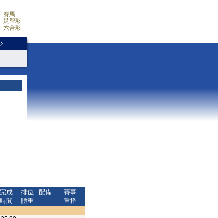
賽馬
足智彩
六合彩
少
完成
排位
配備
賽事
時間
體重
重播