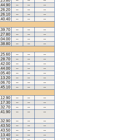
.25.80
--
--
--
.44.90
--
--
--
.26.20
--
--
--
.26.10
--
--
--
.40.40
--
--
--
.39.70
--
--
--
.27.80
--
--
--
.04.00
--
--
--
.38.80
--
--
--
.25.60
--
--
--
.28.70
--
--
--
.42.00
--
--
--
.44.00
--
--
--
.05.40
--
--
--
.13.20
--
--
--
.06.70
--
--
--
.45.10
--
--
--
.12.90
--
--
--
.17.30
--
--
--
.32.70
--
--
--
.41.90
--
--
--
.32.90
--
--
--
.43.50
--
--
--
.43.50
--
--
--
.13.40
--
--
--
.27.30
--
--
--