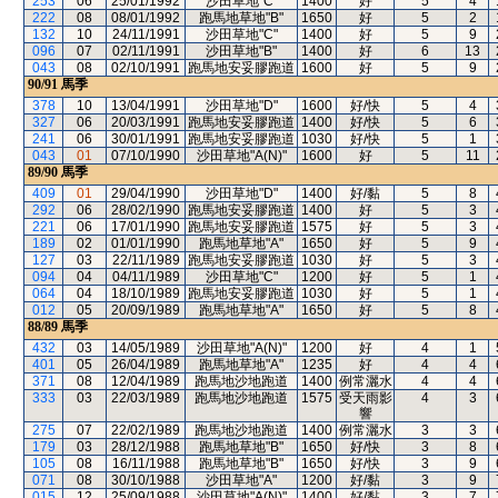
253
06
25/01/1992
沙田草地"C"
1400
好
5
4
222
08
08/01/1992
跑馬地草地"B"
1650
好
5
2
132
10
24/11/1991
沙田草地"C"
1400
好
5
9
096
07
02/11/1991
沙田草地"B"
1400
好
6
13
043
08
02/10/1991
跑馬地安妥膠跑道
1600
好
5
9
90/91
馬季
378
10
13/04/1991
沙田草地"D"
1600
好/快
5
4
327
06
20/03/1991
跑馬地安妥膠跑道
1400
好/快
5
6
241
06
30/01/1991
跑馬地安妥膠跑道
1030
好/快
5
1
043
01
07/10/1990
沙田草地"A(N)"
1600
好
5
11
89/90
馬季
409
01
29/04/1990
沙田草地"D"
1400
好/黏
5
8
292
06
28/02/1990
跑馬地安妥膠跑道
1400
好
5
3
221
06
17/01/1990
跑馬地安妥膠跑道
1575
好
5
3
189
02
01/01/1990
跑馬地草地"A"
1650
好
5
9
127
03
22/11/1989
跑馬地安妥膠跑道
1030
好
5
3
094
04
04/11/1989
沙田草地"C"
1200
好
5
1
064
04
18/10/1989
跑馬地安妥膠跑道
1030
好
5
1
012
05
20/09/1989
跑馬地草地"A"
1650
好
5
8
88/89
馬季
432
03
14/05/1989
沙田草地"A(N)"
1200
好
4
1
401
05
26/04/1989
跑馬地草地"A"
1235
好
4
4
371
08
12/04/1989
跑馬地沙地跑道
1400
例常灑水
4
4
333
03
22/03/1989
跑馬地沙地跑道
1575
受天雨影
4
3
響
275
07
22/02/1989
跑馬地沙地跑道
1400
例常灑水
3
3
179
03
28/12/1988
跑馬地草地"B"
1650
好/快
3
8
105
08
16/11/1988
跑馬地草地"B"
1650
好/快
3
9
071
08
30/10/1988
沙田草地"A"
1200
好/黏
3
9
015
12
25/09/1988
沙田草地"A(N)"
1400
好/黏
3
7