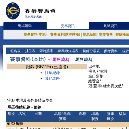
馬場活動
賽馬資訊
足球資訊
賽事資料(本地)
|
賽事資料(越洋轉播)
|
賽馬新聞
|
主要賽事
|
視聽播
報名表
排位表
即時賠率
練馬師分場表
騎師分場表
參考資料
統計
銀鈴 (BB119) (已退役)
出生地
毛色 / 性別
往績紀錄
進口類別
其他馬匹
總獎金*
冠-亞-季-總出賽次數*
*包括本地及海外賽績及獎金
馬匹往績紀錄 - 銀鈴
場次
名次
日期
馬場/跑道/
途程
場地
賽事
檔位
賽道
狀況
班次
91/92
馬季