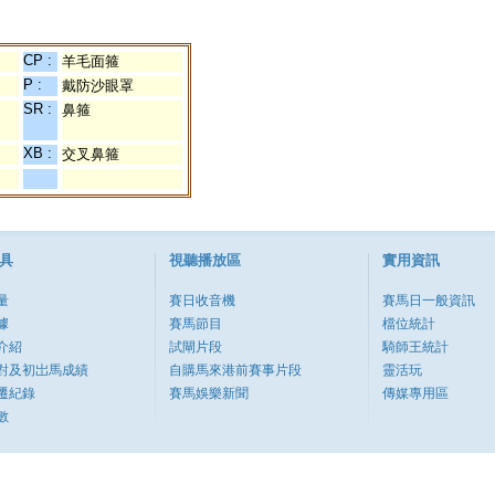
CP :
羊毛面箍
P :
戴防沙眼罩
SR :
鼻箍
XB :
交叉鼻箍
具
視聽播放區
實用資訊
量
賽日收音機
賽馬日一般資訊
據
賽馬節目
檔位統計
介紹
試閘片段
騎師王統計
對及初岀馬成績
自購馬來港前賽事片段
靈活玩
遷紀錄
賽馬娛樂新聞
傳媒專用區
數