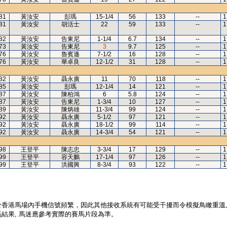
81
黃汝安
彭瑪
15-1/4
56
133
--
1
81
黃汝安
胡活士
22
59
133
--
1
82
黃汝安
告東尼
1-1/4
6.7
134
--
1
73
黃汝安
告東尼
3
9.7
125
--
1
76
黃汝安
魯賓遜
7-1/2
16
128
--
1
76
黃汝安
華卓良
12-1/2
31
128
--
1
82
黃汝安
聶永廣
11
70
118
--
1
85
黃汝安
彭瑪
12-1/4
14
121
--
1
87
黃汝安
陳柏鴻
6
5.8
124
--
1
87
黃汝安
告東尼
1-3/4
10
127
--
1
89
黃汝安
陳炳雄
11-3/4
99
124
--
1
92
黃汝安
聶永廣
5-1/2
97
121
--
1
92
黃汝安
聶永廣
18-1/2
99
114
--
1
92
黃汝安
聶永廣
14-3/4
54
121
--
1
98
王登平
陳志忠
3-3/4
17
129
--
1
99
王登平
容天鵬
17-1/4
97
126
--
1
99
王登平
洪國興
8-3/4
93
122
--
1
於香港馬場內手機信號頻繁，因此其他接收系統有可能受干擾而令模擬鳥瞰重溫
結果, 馬迷應參考實際的賽馬片段為準。