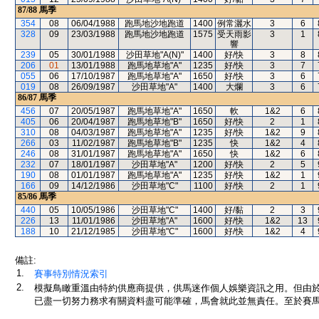
87/88
馬季
354
08
06/04/1988
跑馬地沙地跑道
1400
例常灑水
3
6
328
09
23/03/1988
跑馬地沙地跑道
1575
受天雨影
3
1
響
239
05
30/01/1988
沙田草地"A(N)"
1400
好/快
3
8
206
01
13/01/1988
跑馬地草地"A"
1235
好/快
3
7
055
06
17/10/1987
跑馬地草地"A"
1650
好/快
3
6
019
08
26/09/1987
沙田草地"A"
1400
大爛
3
6
86/87
馬季
456
07
20/05/1987
跑馬地草地"A"
1650
軟
1&2
6
405
06
20/04/1987
跑馬地草地"B"
1650
好/快
2
1
310
08
04/03/1987
跑馬地草地"A"
1235
好/快
1&2
9
266
03
11/02/1987
跑馬地草地"B"
1235
快
1&2
4
246
08
31/01/1987
跑馬地草地"A"
1650
快
1&2
6
232
07
18/01/1987
沙田草地"A"
1200
好/快
2
5
190
08
01/01/1987
跑馬地草地"A"
1235
好/快
1&2
1
166
09
14/12/1986
沙田草地"C"
1100
好/快
2
1
85/86
馬季
440
05
10/05/1986
沙田草地"C"
1400
好/黏
2
3
226
13
11/01/1986
沙田草地"A"
1600
好/快
1&2
13
188
10
21/12/1985
沙田草地"C"
1600
好/快
1&2
4
備註:
1.
賽事特別情況索引
2.
模擬鳥瞰重溫由特約供應商提供，供馬迷作個人娛樂資訊之用。但由
已盡一切努力務求有關資料盡可能準確，馬會就此並無責任。至於賽馬