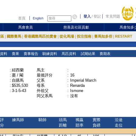
登入
/
登記
常見問題
首頁
English
馬會會員
慈善及社區貢獻
馬會知多
放區
|
國際賽馬
|
香港國際馬匹拍賣會
|
從化馬場
|
投注指南
|
賽馬知多些
|
RESTART
資料
賽果
賽事報告
騎練資料
馬匹資料
試閘結果
賽期表
:
紐西蘭
馬主
:
:
棗 / 閹
最後評分
:
16
:
自購馬
父系
:
Imperial March
:
$535,530
母系
:
Renarda
:
3-1-5-43
外祖父
:
Ismone
同父系馬
:
沒有
評
練馬師
騎師
頭馬
獨贏
實際
沿途
分
距離
賠率
負磅
走位