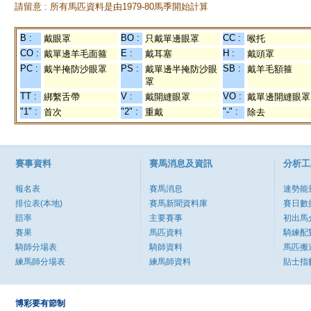
請留意 : 所有馬匹資料是由1979-80馬季開始計算
B :
BO :
CC :
戴眼罩
只戴單邊眼罩
喉托
CO :
E :
H :
戴單邊羊毛面箍
戴耳塞
戴頭罩
PC :
PS :
SB :
戴半掩防沙眼罩
戴單邊半掩防沙眼
戴羊毛額箍
罩
TT :
V :
VO :
綁繫舌帶
戴開縫眼罩
戴單邊開縫眼罩
"1" :
"2" :
"-" :
首次
重戴
除去
賽事資料
賽馬消息及資訊
分析工
報名表
賽馬消息
速勢能
排位表(本地)
賽馬新聞資料庫
賽日數
賠率
主要賽事
初出馬
賽果
馬匹資料
騎練配
騎師分場表
騎師資料
馬匹搬
練馬師分場表
練馬師資料
貼士指
博彩要有節制