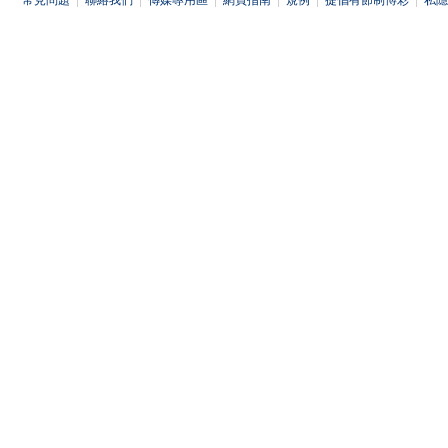
常見問題
|
聯絡我們
|
傳媒專用區
|
網頁指南
|
規例
|
提倡有節制博彩
|
私隱