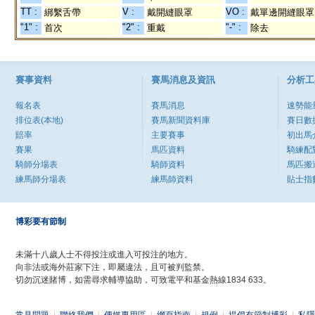
TT :
V :
VO :
綁繫舌帶
戴開縫眼罩
戴單邊開縫眼罩
"1" :
"2" :
"-" :
首次
重戴
除去
賽事資料
賽馬消息及資訊
分析工
報名表
賽馬消息
速勢能
排位表(本地)
賽馬新聞資料庫
賽日數
賠率
主要賽事
初出馬
賽果
馬匹資料
騎練配
騎師分場表
騎師資料
馬匹搬
練馬師分場表
練馬師資料
貼士指
博彩要有節制
未滿十八歲人士不得投注或進入可投注的地方。
向非法或海外莊家下注，即屬違法，且可被判監禁。
切勿沉迷賭博，如需尋求輔導協助，可致電平和基金熱線1834 633。