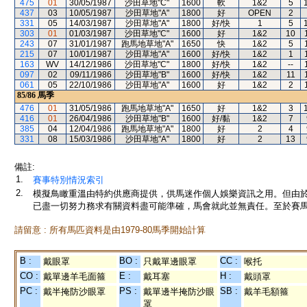
475
01
30/05/1987
沙田草地"C"
1600
軟
1&2
5
437
03
10/05/1987
沙田草地"A"
1800
好
OPEN
2
331
05
14/03/1987
沙田草地"A"
1800
好/快
1
5
303
01
01/03/1987
沙田草地"C"
1600
好
1&2
10
243
07
31/01/1987
跑馬地草地"A"
1650
快
1&2
5
215
07
10/01/1987
沙田草地"A"
1600
好/快
1&2
1
163
WV
14/12/1986
沙田草地"C"
1800
好/快
1&2
--
097
02
09/11/1986
沙田草地"B"
1600
好/快
1&2
11
061
05
22/10/1986
沙田草地"A"
1600
好
1&2
2
85/86
馬季
476
01
31/05/1986
跑馬地草地"A"
1650
好
1&2
3
416
01
26/04/1986
沙田草地"B"
1600
好/黏
1&2
7
385
04
12/04/1986
跑馬地草地"A"
1800
好
2
4
331
08
15/03/1986
沙田草地"A"
1800
好
2
13
備註:
1.
賽事特別情況索引
2.
模擬鳥瞰重溫由特約供應商提供，供馬迷作個人娛樂資訊之用。但由
已盡一切努力務求有關資料盡可能準確，馬會就此並無責任。至於賽馬
請留意 : 所有馬匹資料是由1979-80馬季開始計算
B :
BO :
CC :
戴眼罩
只戴單邊眼罩
喉托
CO :
E :
H :
戴單邊羊毛面箍
戴耳塞
戴頭罩
PC :
PS :
SB :
戴半掩防沙眼罩
戴單邊半掩防沙眼
戴羊毛額箍
罩