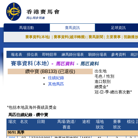
馬場活動
賽馬資訊
足球資訊
賽事資料(本地)
|
賽事資料(越洋轉播)
|
賽馬新聞
|
主要賽事
|
視聽播
報名表
排位表
即時賠率
練馬師分場表
騎師分場表
參考資料
統計
鑽中寶 (BB133) (已退役)
出生地
毛色 / 性別
往績紀錄
進口類別
其他馬匹
總獎金*
冠-亞-季-總出賽次數*
*包括本地及海外賽績及獎金
馬匹往績紀錄 - 鑽中寶
場次
名次
日期
馬場/跑道/
途程
場地
賽事
檔位
賽道
狀況
班次
90/91
馬季