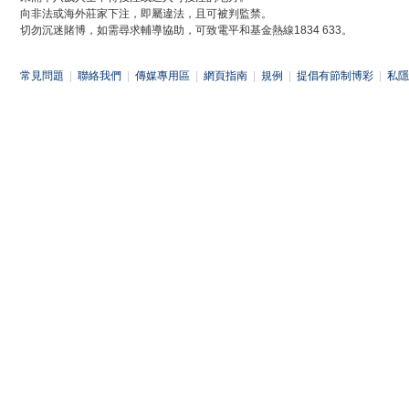
向非法或海外莊家下注，即屬違法，且可被判監禁。
切勿沉迷賭博，如需尋求輔導協助，可致電平和基金熱線1834 633。
常見問題
|
聯絡我們
|
傳媒專用區
|
網頁指南
|
規例
|
提倡有節制博彩
|
私隱