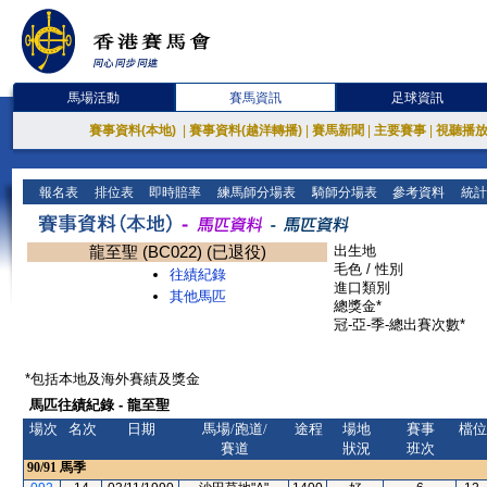
馬場活動
賽馬資訊
足球資訊
賽事資料(本地)
|
賽事資料(越洋轉播)
|
賽馬新聞
|
主要賽事
|
視聽播
報名表
排位表
即時賠率
練馬師分場表
騎師分場表
參考資料
統計
龍至聖 (BC022) (已退役)
出生地
毛色 / 性別
往績紀錄
進口類別
其他馬匹
總獎金*
冠-亞-季-總出賽次數*
*包括本地及海外賽績及獎金
馬匹往績紀錄 - 龍至聖
場次
名次
日期
馬場/跑道/
途程
場地
賽事
檔位
賽道
狀況
班次
90/91
馬季