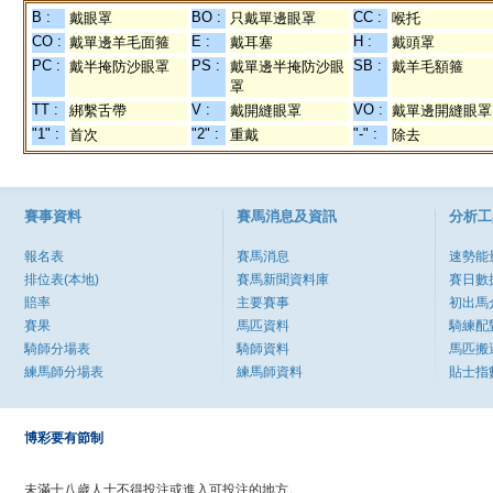
B :
BO :
CC :
戴眼罩
只戴單邊眼罩
喉托
CO :
E :
H :
戴單邊羊毛面箍
戴耳塞
戴頭罩
PC :
PS :
SB :
戴半掩防沙眼罩
戴單邊半掩防沙眼
戴羊毛額箍
罩
TT :
V :
VO :
綁繫舌帶
戴開縫眼罩
戴單邊開縫眼罩
"1" :
"2" :
"-" :
首次
重戴
除去
賽事資料
賽馬消息及資訊
分析工
報名表
賽馬消息
速勢能
排位表(本地)
賽馬新聞資料庫
賽日數
賠率
主要賽事
初出馬
賽果
馬匹資料
騎練配
騎師分場表
騎師資料
馬匹搬
練馬師分場表
練馬師資料
貼士指
博彩要有節制
未滿十八歲人士不得投注或進入可投注的地方。