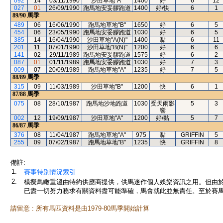
092
14
03/11/1990
沙田草地"A"
1400
好
6
12
027
01
26/09/1990
跑馬地安妥膠跑道
1400
好/快
6
1
89/90
馬季
489
06
16/06/1990
跑馬地草地"B"
1650
好
6
5
454
06
23/05/1990
跑馬地安妥膠跑道
1030
好
6
5
385
14
16/04/1990
沙田草地"A(N)"
1400
黏
6
11
201
11
07/01/1990
沙田草地"B(N)"
1200
好
6
6
141
02
29/11/1989
跑馬地安妥膠跑道
1575
好
6
2
087
01
01/11/1989
跑馬地安妥膠跑道
1030
好
7
3
009
07
20/09/1989
跑馬地草地"A"
1235
好
7
5
88/89
馬季
315
09
11/03/1989
沙田草地"B"
1200
快
6
1
87/88
馬季
075
08
28/10/1987
跑馬地沙地跑道
1030
受天雨影
5
3
響
002
12
19/09/1987
沙田草地"A"
1200
好/黏
5
7
86/87
馬季
376
08
11/04/1987
跑馬地草地"A"
975
黏
GRIFFIN
5
255
09
07/02/1987
跑馬地草地"B"
1235
快
GRIFFIN
8
備註:
1.
賽事特別情況索引
2.
模擬鳥瞰重溫由特約供應商提供，供馬迷作個人娛樂資訊之用。但由
已盡一切努力務求有關資料盡可能準確，馬會就此並無責任。至於賽馬
請留意 : 所有馬匹資料是由1979-80馬季開始計算