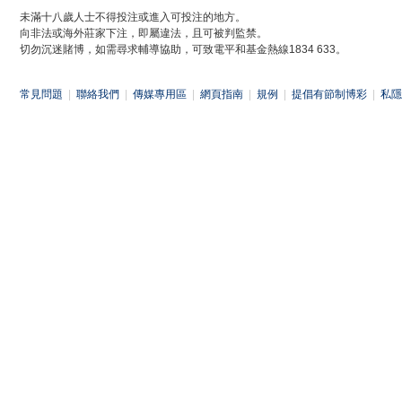
未滿十八歲人士不得投注或進入可投注的地方。
向非法或海外莊家下注，即屬違法，且可被判監禁。
切勿沉迷賭博，如需尋求輔導協助，可致電平和基金熱線1834 633。
常見問題
|
聯絡我們
|
傳媒專用區
|
網頁指南
|
規例
|
提倡有節制博彩
|
私隱