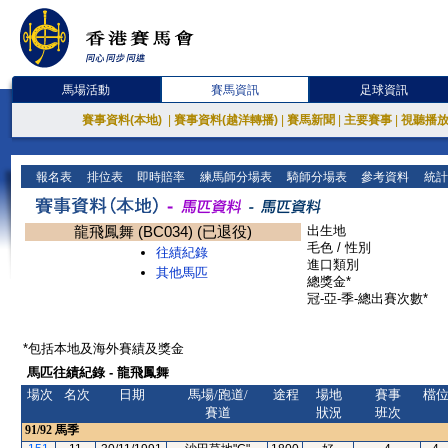
馬場活動
賽馬資訊
足球資訊
賽事資料(本地)
|
賽事資料(越洋轉播)
|
賽馬新聞
|
主要賽事
|
視聽播
報名表
排位表
即時賠率
練馬師分場表
騎師分場表
參考資料
統計
龍飛鳳舞 (BC034) (已退役)
出生地
毛色 / 性別
往績紀錄
進口類別
其他馬匹
總獎金*
冠-亞-季-總出賽次數*
*包括本地及海外賽績及獎金
馬匹往績紀錄 - 龍飛鳳舞
場次
名次
日期
馬場/跑道/
途程
場地
賽事
檔
賽道
狀況
班次
91/92
馬季