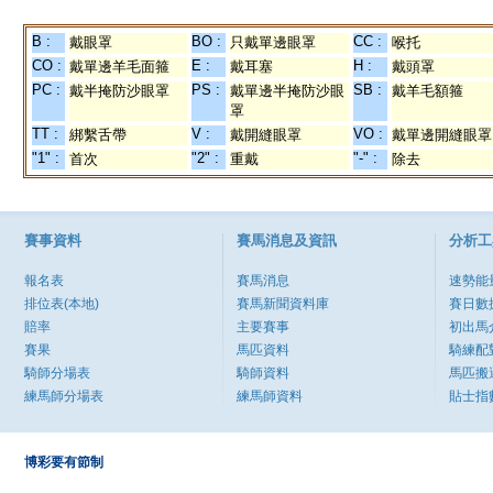
B :
BO :
CC :
戴眼罩
只戴單邊眼罩
喉托
CO :
E :
H :
戴單邊羊毛面箍
戴耳塞
戴頭罩
PC :
PS :
SB :
戴半掩防沙眼罩
戴單邊半掩防沙眼
戴羊毛額箍
罩
TT :
V :
VO :
綁繫舌帶
戴開縫眼罩
戴單邊開縫眼罩
"1" :
"2" :
"-" :
首次
重戴
除去
賽事資料
賽馬消息及資訊
分析工
報名表
賽馬消息
速勢能
排位表(本地)
賽馬新聞資料庫
賽日數
賠率
主要賽事
初出馬
賽果
馬匹資料
騎練配
騎師分場表
騎師資料
馬匹搬
練馬師分場表
練馬師資料
貼士指
博彩要有節制