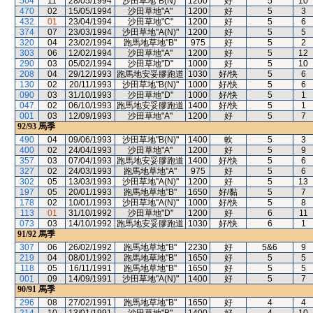
504
11
28/05/1994
沙田草地"B(N)"
1200
好
5
10
470
02
15/05/1994
沙田草地"A"
1200
好
5
3
432
01
23/04/1994
沙田草地"C"
1200
好
5
6
374
07
23/03/1994
沙田草地"A(N)"
1200
好
5
5
320
04
23/02/1994
跑馬地草地"B"
975
好
5
2
303
06
12/02/1994
沙田草地"A"
1200
好
5
12
290
03
05/02/1994
沙田草地"D"
1000
好
5
10
208
04
29/12/1993
跑馬地安妥膠跑道
1030
好/快
5
6
130
02
20/11/1993
沙田草地"B(N)"
1000
好/快
5
6
090
03
31/10/1993
沙田草地"D"
1000
好/快
5
1
047
02
06/10/1993
跑馬地安妥膠跑道
1400
好/快
5
1
001
03
12/09/1993
沙田草地"A"
1200
好
5
7
92/93
馬季
490
04
09/06/1993
沙田草地"B(N)"
1400
軟
5
3
400
02
24/04/1993
沙田草地"A"
1200
好
5
9
357
03
07/04/1993
跑馬地安妥膠跑道
1400
好/快
5
6
327
02
24/03/1993
跑馬地草地"A"
975
好
5
6
302
05
13/03/1993
沙田草地"A(N)"
1200
好
5
13
197
05
20/01/1993
跑馬地草地"B"
1650
好/黏
5
7
178
02
10/01/1993
沙田草地"A(N)"
1000
好/快
5
8
113
01
31/10/1992
沙田草地"D"
1200
好
6
11
073
03
14/10/1992
跑馬地安妥膠跑道
1030
好/快
6
1
91/92
馬季
307
06
26/02/1992
跑馬地草地"B"
2230
好
5&6
9
219
04
08/01/1992
跑馬地草地"B"
1650
好
5
5
118
05
16/11/1991
跑馬地草地"B"
1650
好
5
5
001
09
14/09/1991
沙田草地"A(N)"
1400
好
5
7
90/91
馬季
296
08
27/02/1991
跑馬地草地"B"
1650
好
4
4