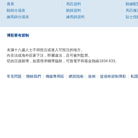
賽果
馬匹資料
騎練配
騎師分場表
騎師資料
馬匹搬
練馬師分場表
練馬師資料
貼士指
博彩要有節制
未滿十八歲人士不得投注或進入可投注的地方。
向非法或海外莊家下注，即屬違法，且可被判監禁。
切勿沉迷賭博，如需尋求輔導協助，可致電平和基金熱線1834 633。
常見問題
|
聯絡我們
|
傳媒專用區
|
網頁指南
|
規例
|
提倡有節制博彩
|
私隱