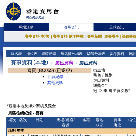
馬場活動
賽馬資訊
足球資訊
賽事資料(本地)
|
賽事資料(越洋轉播)
|
賽馬新聞
|
主要賽事
|
視聽播
報名表
排位表
即時賠率
練馬師分場表
騎師分場表
參考資料
統計
喜寶 (BC059) (已退役)
出生地
毛色 / 性別
往績紀錄
進口類別
其他馬匹
總獎金*
冠-亞-季-總出賽次數*
*包括本地及海外賽績及獎金
馬匹往績紀錄 - 喜寶
場次
名次
日期
馬場/跑道/
途程
場地
賽事
檔位
賽道
狀況
班次
93/94
馬季