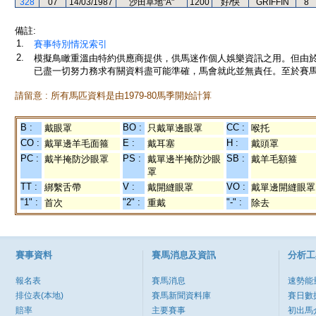
328
07
14/03/1987
沙田草地"A"
1200
好/快
GRIFFIN
8
備註:
1.
賽事特別情況索引
2.
模擬鳥瞰重溫由特約供應商提供，供馬迷作個人娛樂資訊之用。但由
已盡一切努力務求有關資料盡可能準確，馬會就此並無責任。至於賽馬
請留意 : 所有馬匹資料是由1979-80馬季開始計算
B :
BO :
CC :
戴眼罩
只戴單邊眼罩
喉托
CO :
E :
H :
戴單邊羊毛面箍
戴耳塞
戴頭罩
PC :
PS :
SB :
戴半掩防沙眼罩
戴單邊半掩防沙眼
戴羊毛額箍
罩
TT :
V :
VO :
綁繫舌帶
戴開縫眼罩
戴單邊開縫眼罩
"1" :
"2" :
"-" :
首次
重戴
除去
賽事資料
賽馬消息及資訊
分析工
報名表
賽馬消息
速勢能
排位表(本地)
賽馬新聞資料庫
賽日數
賠率
主要賽事
初出馬