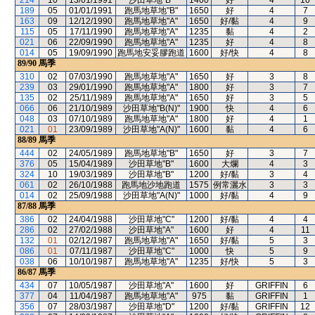
214
10
13/01/1991
沙田草地"B"
1400
好
4
10
189
05
01/01/1991
跑馬地草地"B"
1650
好
4
7
163
09
12/12/1990
跑馬地草地"A"
1650
好/黏
4
9
115
05
17/11/1990
跑馬地草地"A"
1235
黏
4
2
021
06
22/09/1990
跑馬地草地"A"
1235
好
4
8
014
05
19/09/1990
跑馬地安妥膠跑道
1600
好/快
4
8
89/90
馬季
310
02
07/03/1990
跑馬地草地"A"
1650
好
3
8
239
03
29/01/1990
跑馬地草地"A"
1800
好
3
7
135
02
25/11/1989
跑馬地草地"A"
1650
好
3
5
066
06
21/10/1989
沙田草地"B(N)"
1900
快
4
6
048
03
07/10/1989
跑馬地草地"A"
1800
好
4
1
021
01
23/09/1989
沙田草地"A(N)"
1600
黏
4
6
88/89
馬季
444
02
24/05/1989
跑馬地草地"B"
1650
好
3
7
376
05
15/04/1989
沙田草地"B"
1600
大爛
4
3
324
10
19/03/1989
沙田草地"B"
1200
好/黏
3
4
061
02
26/10/1988
跑馬地沙地跑道
1575
例常灑水
3
3
014
02
25/09/1988
沙田草地"A(N)"
1000
好/黏
4
9
87/88
馬季
386
02
24/04/1988
沙田草地"C"
1200
好/黏
4
4
286
02
27/02/1988
沙田草地"A"
1600
好
4
11
132
01
02/12/1987
跑馬地草地"A"
1650
好/黏
5
3
086
01
07/11/1987
沙田草地"C"
1000
快
5
9
038
06
10/10/1987
跑馬地草地"A"
1235
好/快
5
3
86/87
馬季
434
07
10/05/1987
沙田草地"A"
1600
好
GRIFFIN
6
377
04
11/04/1987
跑馬地草地"A"
975
黏
GRIFFIN
1
356
07
28/03/1987
沙田草地"D"
1200
好/黏
GRIFFIN
12