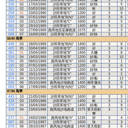
398
01
21/04/1990
沙田草地"A(N)"
1400
大爛
3
3
328
02
17/03/1990
沙田草地"B"
1400
好/快
3
5
303
02
03/03/1990
沙田草地"A"
1000
軟
3
10
259
01
10/02/1990
沙田草地"C"
1200
好
3
9
200
09
07/01/1990
沙田草地"B(N)"
1200
好
3
8
154
03
10/12/1989
沙田草地"C"
1600
好
3
5
082
02
29/10/1989
沙田草地"C"
1400
好/快
3
3
028
03
27/09/1989
跑馬地安妥膠跑道
1575
好
3
3
008
07
16/09/1989
沙田草地"A(N)"
1400
好/快
3
2
88/89
馬季
449
03
28/05/1989
沙田草地"B(N)"
1400
好
3
8
405
05
30/04/1989
沙田草地"D"
1200
好
3
9
381
01
15/04/1989
沙田草地"B"
1400
大爛
3
8
324
04
19/03/1989
沙田草地"B"
1200
好/黏
3
10
250
05
08/02/1989
跑馬地草地"A"
1650
好/快
3
1
190
02
07/01/1989
沙田草地"C"
1200
好
3
6
151
09
11/12/1988
沙田草地"B"
1200
好/快
3
8
118
05
26/11/1988
沙田草地"A"
1400
好
3
2
074
04
30/10/1988
沙田草地"A"
1200
好/黏
3
13
030
06
05/10/1988
跑馬地沙地跑道
1400
例常灑水
3
6
003
06
17/09/1988
沙田草地"A(N)"
1200
快
3
6
87/88
馬季
443
10
21/05/1988
沙田草地"B(N)"
1600
好
3
3
428
03
15/05/1988
沙田草地"A"
1400
軟
3
1
376
04
16/04/1988
沙田草地"C"
1400
好/黏
3
9
328
04
23/03/1988
跑馬地沙地跑道
1575
受天雨影
3
3
響
277
01
24/02/1988
跑馬地草地"A"
1235
好
3
4
087
02
07/11/1987
沙田草地"C"
1600
快
3
3
076
06
28/10/1987
跑馬地沙地跑道
1400
受天雨影
3
6