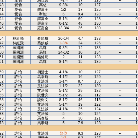
42
愛倫
馬佳善
7-1/4
17
126
--
1
43
愛倫
高慈
9-3/4
10
127
--
1
41
愛倫
羅富全
1/2
17
125
--
1
44
愛倫
靳能
6
9.4
128
--
1
44
愛倫
羅富全
5-1/4
69
128
--
0
46
愛倫
羅富全
6-1/2
48
130
--
1
46
愛倫
羅富全
13-3/4
36
130
--
1
54
林紅飛
蔡鎮威
20-1/4
4.7
133
--
1
47
林紅飛
蔡鎮威
1-3/4
24
126
--
1
49
羅國洲
馬輝
9-3/4
14
133
--
1
50
羅國洲
馬輝
24-1/2
10
134
--
1
51
羅國洲
錢健明
2
11
128
--
1
51
羅國洲
馬輝
8-1/4
15
135
--
1
59
許怡
胡活士
4-1/4
10
127
--
1
61
許怡
馬泰斯
4-1/2
16
129
--
1
62
許怡
艾法誠
2-1/4
8.7
130
--
1
62
許怡
艾法誠
1-1/2
22
130
--
1
64
許怡
艾法誠
5-1/2
29
132
--
1
65
許怡
阮世亮
5-1/2
49
112
--
1
68
許怡
談樹文
8-1/2
46
113
--
1
70
許怡
艾法誠
5-1/4
19
122
--
1
72
許怡
艾法誠
4-1/4
25
124
--
1
73
許怡
艾法誠
5
10
124
--
1
73
許怡
馬泰斯
4
30
121
--
1
73
許怡
馬泰斯
5
7.9
123
--
1
92
許怡
艾法誠
頸位
9.3
128
--
1