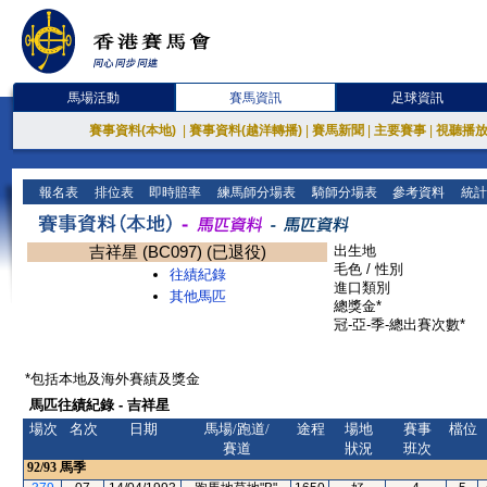
馬場活動
賽馬資訊
足球資訊
賽事資料(本地)
|
賽事資料(越洋轉播)
|
賽馬新聞
|
主要賽事
|
視聽播
報名表
排位表
即時賠率
練馬師分場表
騎師分場表
參考資料
統計
吉祥星 (BC097) (已退役)
出生地
毛色 / 性別
往績紀錄
進口類別
其他馬匹
總獎金*
冠-亞-季-總出賽次數*
*包括本地及海外賽績及獎金
馬匹往績紀錄 - 吉祥星
場次
名次
日期
馬場/跑道/
途程
場地
賽事
檔位
賽道
狀況
班次
92/93
馬季