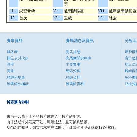
罩
TT :
V :
VO :
綁繫舌帶
戴開縫眼罩
戴單邊開縫眼罩
"1" :
"2" :
"-" :
首次
重戴
除去
賽事資料
賽馬消息及資訊
分析工
報名表
賽馬消息
速勢能
排位表(本地)
賽馬新聞資料庫
賽日數
賠率
主要賽事
初出馬
賽果
馬匹資料
騎練配
騎師分場表
騎師資料
馬匹搬
練馬師分場表
練馬師資料
貼士指
博彩要有節制
未滿十八歲人士不得投注或進入可投注的地方。
向非法或海外莊家下注，即屬違法，且可被判監禁。
切勿沉迷賭博，如需尋求輔導協助，可致電平和基金熱線1834 633。