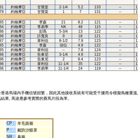
81
約翰摩亞
甘寶棠
2-1/4
5.2
133
--
1
79
約翰摩亞
甘寶棠
1
7
131
--
1
85
約翰摩亞
李森
21
8.2
121
--
1
84
約翰摩亞
李易學
NK
48
115
--
1
86
約翰摩亞
彭瑪
5-3/4
13
122
--
1
86
約翰摩亞
許寬良
9
18
121
--
1
87
約翰摩亞
韋利信
8-1/2
7.9
123
--
1
85
約翰摩亞
李森
頭位
4.9
122
--
1
85
約翰摩亞
韋利信
--
7.8
124
--
86
約翰摩亞
告東尼
3-1/4
4.9
122
--
1
86
約翰摩亞
告東尼
2
8.4
123
--
1
86
約翰摩亞
韋利信
11-1/4
35
122
--
1
86
約翰摩亞
李易學
11-1/4
24
119
--
1
於香港馬場內手機信號頻繁，因此其他接收系統有可能受干擾而令模擬鳥瞰重溫
結果, 馬迷應參考實際的賽馬片段為準。
CP :
羊毛面箍
P :
戴防沙眼罩
SR :
鼻箍