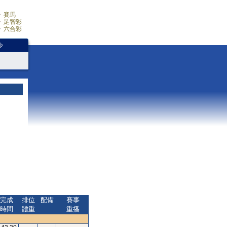
賽馬
足智彩
六合彩
少
完成
排位
配備
賽事
時間
體重
重播