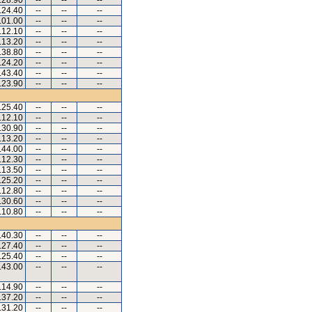
.28.90
--
--
--
.24.40
--
--
--
.01.00
--
--
--
.12.10
--
--
--
.13.20
--
--
--
.38.80
--
--
--
.24.20
--
--
--
.43.40
--
--
--
.23.90
--
--
--
.25.40
--
--
--
.12.10
--
--
--
.30.90
--
--
--
.13.20
--
--
--
.44.00
--
--
--
.12.30
--
--
--
.13.50
--
--
--
.25.20
--
--
--
.12.80
--
--
--
.30.60
--
--
--
.10.80
--
--
--
.40.30
--
--
--
.27.40
--
--
--
.25.40
--
--
--
.43.00
--
--
--
.14.90
--
--
--
.37.20
--
--
--
.31.20
--
--
--