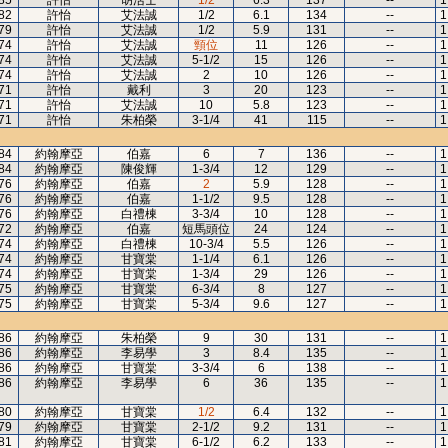
85
許怡
胡活士
1/2
6.3
137
--
1
82
許怡
艾法誠
1/2
6.1
134
--
1
79
許怡
艾法誠
1/2
5.9
131
--
1
74
許怡
艾法誠
頸位
11
126
--
1
74
許怡
艾法誠
5-1/2
15
126
--
1
74
許怡
艾法誠
2
10
126
--
1
71
許怡
戴利
3
20
123
--
1
71
許怡
艾法誠
10
5.8
123
--
1
71
許怡
朱柏榮
3-1/4
41
115
--
1
84
約翰摩亞
伯嘉
6
7
136
--
1
84
約翰摩亞
陳俊輝
1-3/4
12
129
--
1
76
約翰摩亞
伯嘉
2
5.9
128
--
1
76
約翰摩亞
伯嘉
1-1/2
9.5
128
--
1
76
約翰摩亞
白禮棟
3-3/4
10
128
--
1
72
約翰摩亞
伯嘉
短馬頭位
24
124
--
1
74
約翰摩亞
白禮棟
10-3/4
5.5
126
--
1
74
約翰摩亞
甘寶棠
1-1/4
6.1
126
--
1
74
約翰摩亞
甘寶棠
1-3/4
29
126
--
1
75
約翰摩亞
甘寶棠
6-3/4
8
127
--
1
75
約翰摩亞
甘寶棠
5-3/4
9.6
127
--
1
86
約翰摩亞
朱柏榮
9
30
131
--
1
86
約翰摩亞
李易學
3
8.4
135
--
1
86
約翰摩亞
甘寶棠
3-3/4
6
138
--
1
86
約翰摩亞
李易學
6
36
135
--
1
80
約翰摩亞
甘寶棠
1/2
6.4
132
--
1
79
約翰摩亞
甘寶棠
2-1/2
9.2
131
--
1
81
約翰摩亞
甘寶棠
6-1/2
6.2
133
--
1