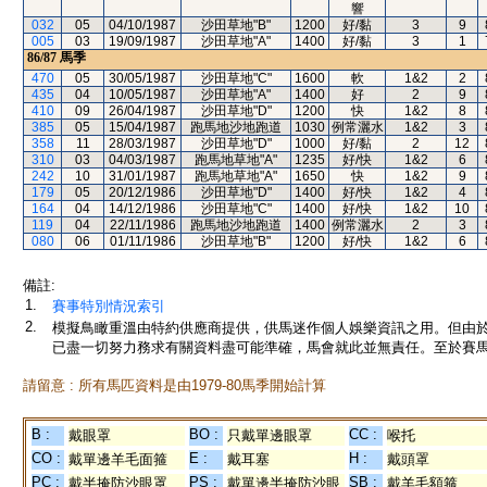
響
032
05
04/10/1987
沙田草地"B"
1200
好/黏
3
9
005
03
19/09/1987
沙田草地"A"
1400
好/黏
3
1
86/87
馬季
470
05
30/05/1987
沙田草地"C"
1600
軟
1&2
2
435
04
10/05/1987
沙田草地"A"
1400
好
2
9
410
09
26/04/1987
沙田草地"D"
1200
快
1&2
8
385
05
15/04/1987
跑馬地沙地跑道
1030
例常灑水
1&2
3
358
11
28/03/1987
沙田草地"D"
1000
好/黏
2
12
310
03
04/03/1987
跑馬地草地"A"
1235
好/快
1&2
6
242
10
31/01/1987
跑馬地草地"A"
1650
快
1&2
9
179
05
20/12/1986
沙田草地"D"
1400
好/快
1&2
4
164
04
14/12/1986
沙田草地"C"
1400
好/快
1&2
10
119
04
22/11/1986
跑馬地沙地跑道
1400
例常灑水
2
3
080
06
01/11/1986
沙田草地"B"
1200
好/快
1&2
6
備註:
1.
賽事特別情況索引
2.
模擬鳥瞰重溫由特約供應商提供，供馬迷作個人娛樂資訊之用。但由
已盡一切努力務求有關資料盡可能準確，馬會就此並無責任。至於賽馬
請留意 : 所有馬匹資料是由1979-80馬季開始計算
B :
BO :
CC :
戴眼罩
只戴單邊眼罩
喉托
CO :
E :
H :
戴單邊羊毛面箍
戴耳塞
戴頭罩
PC :
PS :
SB :
戴半掩防沙眼罩
戴單邊半掩防沙眼
戴羊毛額箍