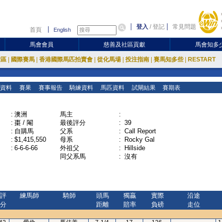
登入
/
登記
常見問題
首頁
English
馬會會員
慈善及社區貢獻
馬會知多
放區
|
國際賽馬
|
香港國際馬匹拍賣會
|
從化馬場
|
投注指南
|
賽馬知多些
|
RESTART
資料
賽果
賽事報告
騎練資料
馬匹資料
試閘結果
賽期表
:
澳洲
馬主
:
:
棗 / 閹
最後評分
:
39
:
自購馬
父系
:
Call Report
:
$1,415,550
母系
:
Rocky Gal
:
6-6-6-66
外祖父
:
Hillside
同父系馬
:
沒有
評
練馬師
騎師
頭馬
獨贏
實際
沿途
分
距離
賠率
負磅
走位