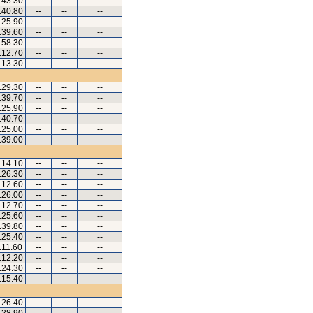
.43.30
--
--
--
.40.80
--
--
--
.25.90
--
--
--
.39.60
--
--
--
.58.30
--
--
--
.12.70
--
--
--
.13.30
--
--
--
.29.30
--
--
--
.39.70
--
--
--
.25.90
--
--
--
.40.70
--
--
--
.25.00
--
--
--
.39.00
--
--
--
.14.10
--
--
--
.26.30
--
--
--
.12.60
--
--
--
.26.00
--
--
--
.12.70
--
--
--
.25.60
--
--
--
.39.80
--
--
--
.25.40
--
--
--
.11.60
--
--
--
.12.20
--
--
--
.24.30
--
--
--
.15.40
--
--
--
.26.40
--
--
--