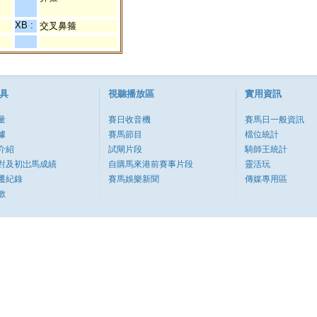
XB :
交叉鼻箍
具
視聽播放區
實用資訊
量
賽日收音機
賽馬日一般資訊
據
賽馬節目
檔位統計
介紹
試閘片段
騎師王統計
對及初岀馬成績
自購馬來港前賽事片段
靈活玩
遷紀錄
賽馬娛樂新聞
傳媒專用區
數