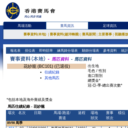
馬場活動
賽馬資訊
足球資訊
賽事資料(本地)
|
賽事資料(越洋轉播)
|
賽馬新聞
|
主要賽事
|
視聽播
報名表
排位表
即時賠率
練馬師分場表
騎師分場表
參考資料
統計
花紗籠 (BC101) (已退役)
出生地
毛色 / 性別
往績紀錄
進口類別
其他馬匹
總獎金*
冠-亞-季-總出賽次數*
*包括本地及海外賽績及獎金
馬匹往績紀錄 - 花紗籠
場次
名次
日期
馬場/跑道/
途程
場地
賽事
檔位
賽道
狀況
班次
89/90
馬季