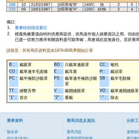
288
10
21/02/1987
沙田草地"B"
1400
快
2
5
233
09
18/01/1987
沙田草地"A"
1200
好/快
2
4
備註:
1.
賽事特別情況索引
2.
模擬鳥瞰重溫由特約供應商提供，供馬迷作個人娛樂資訊之用。但由
已盡一切努力務求有關資料盡可能準確，馬會就此並無責任。至於賽馬
請留意 : 所有馬匹資料是由1979-80馬季開始計算
B :
BO :
CC :
戴眼罩
只戴單邊眼罩
喉托
CO :
E :
H :
戴單邊羊毛面箍
戴耳塞
戴頭罩
PC :
PS :
SB :
戴半掩防沙眼罩
戴單邊半掩防沙眼
戴羊毛額箍
罩
TT :
V :
VO :
綁繫舌帶
戴開縫眼罩
戴單邊開縫眼罩
"1" :
"2" :
"-" :
首次
重戴
除去
賽事資料
賽馬消息及資訊
分析工
報名表
賽馬消息
速勢能
排位表(本地)
賽馬新聞資料庫
賽日數