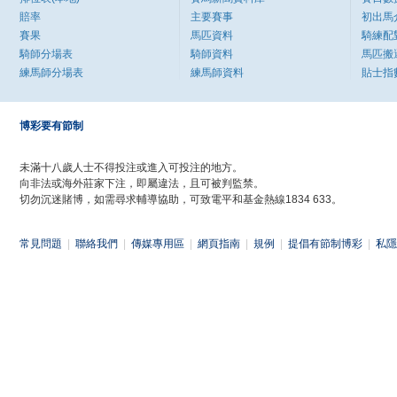
賠率
主要賽事
初出馬
賽果
馬匹資料
騎練配
騎師分場表
騎師資料
馬匹搬
練馬師分場表
練馬師資料
貼士指
博彩要有節制
未滿十八歲人士不得投注或進入可投注的地方。
向非法或海外莊家下注，即屬違法，且可被判監禁。
切勿沉迷賭博，如需尋求輔導協助，可致電平和基金熱線1834 633。
常見問題
|
聯絡我們
|
傳媒專用區
|
網頁指南
|
規例
|
提倡有節制博彩
|
私隱