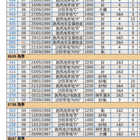
494
07
23/06/1990
跑馬地草地"A"
1650
好
4
1
491
06
16/06/1990
跑馬地草地"B"
1800
好
4
1
473
06
02/06/1990
沙田草地"C"
1800
大爛
4
3
464
11
27/05/1990
沙田草地"C"
2450
軟
3&4
3
442
05
16/05/1990
跑馬地草地"A"
1650
好
4
10
405
05
25/04/1990
跑馬地安妥膠跑道
1600
好
4
1
365
09
07/04/1990
跑馬地草地"B"
2230
好
3&4
5
190
09
01/01/1990
跑馬地草地"A"
1800
好
4
9
140
09
29/11/1989
跑馬地安妥膠跑道
2100
好
4&5
4
092
01
01/11/1989
跑馬地安妥膠跑道
2000
好
3&4
6
066
05
21/10/1989
沙田草地"B(N)"
1900
快
4
5
021
04
23/09/1989
沙田草地"A(N)"
1600
黏
4
1
88/89
馬季
442
05
24/05/1989
跑馬地草地"B"
2230
好
2&3
2
431
07
14/05/1989
沙田草地"A(N)"
1900
好
3
2
414
06
03/05/1989
跑馬地草地"A"
2230
好
2&3
9
269
09
18/02/1989
跑馬地草地"B"
1800
好/快
3
7
234
05
29/01/1989
沙田草地"A"
1800
好/黏
3
10
173
04
21/12/1988
跑馬地草地"A"
2230
好/快
3&4
10
120
02
26/11/1988
沙田草地"A"
2000
好
3&4
4
078
03
02/11/1988
跑馬地沙地跑道
2000
例常灑水
2&3
4
011
05
25/09/1988
沙田草地"A(N)"
1400
好/黏
3
4
87/88
馬季
363
04
09/04/1988
跑馬地草地"B"
1235
黏
1&2
3
314
05
12/03/1988
沙田草地"B"
1600
好/快
2
4
211
08
16/01/1988
沙田草地"C"
1400
好
2
6
156
06
13/12/1987
沙田草地"D"
1200
好/快
1&2
9
051
08
14/10/1987
跑馬地沙地跑道
1400
例常灑水
2
1
018
03
26/09/1987
沙田草地"A"
1200
大爛
1&2
14
86/87
馬季