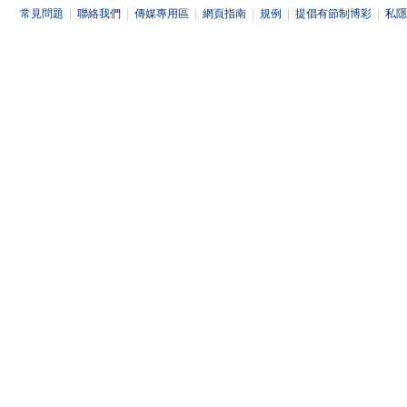
常見問題
|
聯絡我們
|
傳媒專用區
|
網頁指南
|
規例
|
提倡有節制博彩
|
私隱