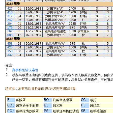
030
01
05/10/1988
跑馬地沙地跑道
1400
例常灑水
3
1
87/88
馬季
427
01
15/05/1988
沙田草地"A"
1400
軟
3
3
413
05
07/05/1988
沙田草地"A"
1200
好/黏
3
3
317
04
19/03/1988
沙田草地"B(N)"
1000
好/黏
3
12
242
06
30/01/1988
沙田草地"A(N)"
1400
好
3
2
204
01
13/01/1988
跑馬地草地"A"
1235
好/快
3
8
176
06
23/12/1987
跑馬地草地"B"
975
好/快
3
3
162
05
16/12/1987
跑馬地沙地跑道
1030
例常灑水
3
3
088
12
07/11/1987
沙田草地"C"
1200
快
3
7
86/87
馬季
458
08
20/05/1987
跑馬地草地"A"
975
軟
3
5
420
04
02/05/1987
沙田草地"C"
1000
好/快
3
5
353
08
25/03/1987
跑馬地草地"A"
1235
軟
3
3
332
04
14/03/1987
沙田草地"A"
1000
好/快
3
1
備註:
1.
賽事特別情況索引
2.
模擬鳥瞰重溫由特約供應商提供，供馬迷作個人娛樂資訊之用。但由
已盡一切努力務求有關資料盡可能準確，馬會就此並無責任。至於賽馬
請留意 : 所有馬匹資料是由1979-80馬季開始計算
B :
BO :
CC :
戴眼罩
只戴單邊眼罩
喉托
CO :
E :
H :
戴單邊羊毛面箍
戴耳塞
戴頭罩
PC :
PS :
SB :
戴半掩防沙眼罩
戴單邊半掩防沙眼
戴羊毛額箍