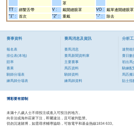
罩
TT :
V :
VO :
綁繫舌帶
戴開縫眼罩
戴單邊開縫眼罩
"1" :
"2" :
"-" :
首次
重戴
除去
賽事資料
賽馬消息及資訊
分析工
報名表
賽馬消息
速勢能
排位表(本地)
賽馬新聞資料庫
賽日數
賠率
主要賽事
初出馬
賽果
馬匹資料
騎練配
騎師分場表
騎師資料
馬匹搬
練馬師分場表
練馬師資料
貼士指
博彩要有節制
未滿十八歲人士不得投注或進入可投注的地方。
向非法或海外莊家下注，即屬違法，且可被判監禁。
切勿沉迷賭博，如需尋求輔導協助，可致電平和基金熱線1834 633。