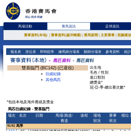
馬場活動
賽馬資訊
足球資訊
賽事資料(本地)
|
賽事資料(越洋轉播)
|
賽馬新聞
|
主要賽事
|
視聽播
報名表
排位表
即時賠率
練馬師分場表
騎師分場表
參考資料
統計
雙喜臨門 (BC142) (已退役)
出生地
毛色 / 性別
往績紀錄
進口類別
其他馬匹
總獎金*
冠-亞-季-總出賽次數*
*包括本地及海外賽績及獎金
馬匹往績紀錄 - 雙喜臨門
場次
名次
日期
馬場/跑道/
途程
場地
賽事
檔位
賽道
狀況
班次
91/92
馬季