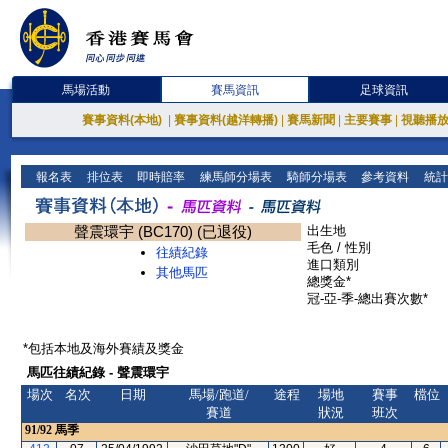
馬場活動
賽馬資訊
足球資訊
賽事資料(本地)
|
賽事資料(越洋轉播)
|
賽馬新聞
|
主要賽事
|
視聽播
報名表
排位表
即時賠率
練馬師分場表
騎師分場表
參考資料
統計
聲震環宇 (BC170) (已退役)
出生地
毛色 / 性別
往績紀錄
進口類別
其他馬匹
總獎金*
冠-亞-季-總出賽次數*
*包括本地及海外賽績及獎金
馬匹往績紀錄 - 聲震環宇
場次
名次
日期
馬場/跑道/
途程
場地
賽事
檔位
賽道
狀況
班次
91/92
馬季