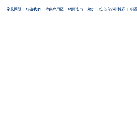
常見問題
|
聯絡我們
|
傳媒專用區
|
網頁指南
|
規例
|
提倡有節制博彩
|
私隱