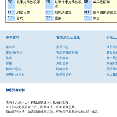
PC :
PS :
SB :
戴半掩防沙眼罩
戴單邊半掩防沙眼
戴羊毛額箍
罩
TT :
V :
VO :
綁繫舌帶
戴開縫眼罩
戴單邊開縫眼罩
"1" :
"2" :
"-" :
首次
重戴
除去
賽事資料
賽馬消息及資訊
分析工
報名表
賽馬消息
速勢能
排位表(本地)
賽馬新聞資料庫
賽日數
賠率
主要賽事
初出馬
賽果
馬匹資料
騎練配
騎師分場表
騎師資料
馬匹搬
練馬師分場表
練馬師資料
貼士指
博彩要有節制
未滿十八歲人士不得投注或進入可投注的地方。
向非法或海外莊家下注，即屬違法，且可被判監禁。
切勿沉迷賭博，如需尋求輔導協助，可致電平和基金熱線1834 633。