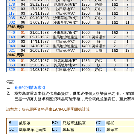
238
03
29/01/1989
沙田草地"A"
1200
好/黏
1&2
7
178
04
28/12/1988
跑馬地草地"B"
1235
好/快
1&2
7
167
03
17/12/1988
沙田草地"B"
1400
好/快
2
2
119
03
26/11/1988
沙田草地"A"
1200
好
1&2
1
035
WV
09/10/1988
沙田草地"B(N)"
1200
好/快
2
--
002
06
17/09/1988
沙田草地"A(N)"
1000
快
1&2
11
87/88
馬季
440
01
21/05/1988
沙田草地"B(N)"
1000
好
1&2
3
149
05
09/12/1987
跑馬地沙地跑道
1030
例常灑水
2
5
100
03
14/11/1987
沙田草地"C"
1000
好
2
1
048
04
14/10/1987
跑馬地沙地跑道
1400
例常灑水
2
9
021
04
26/09/1987
沙田草地"A"
1200
大爛
1&2
13
86/87
馬季
399
01
20/04/1987
跑馬地草地"B"
1235
好/快
3
7
353
03
25/03/1987
跑馬地草地"A"
1235
軟
3
1
329
01
14/03/1987
沙田草地"A"
1000
好/快
3
5
備註:
1.
賽事特別情況索引
2.
模擬鳥瞰重溫由特約供應商提供，供馬迷作個人娛樂資訊之用。但由
已盡一切努力務求有關資料盡可能準確，馬會就此並無責任。至於賽馬
請留意 : 所有馬匹資料是由1979-80馬季開始計算
B :
BO :
CC :
戴眼罩
只戴單邊眼罩
喉托
CO :
E :
H :
戴單邊羊毛面箍
戴耳塞
戴頭罩