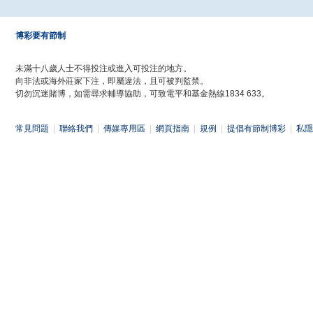
博彩要有節制
未滿十八歲人士不得投注或進入可投注的地方。
向非法或海外莊家下注，即屬違法，且可被判監禁。
切勿沉迷賭博，如需尋求輔導協助，可致電平和基金熱線1834 633。
常見問題
|
聯絡我們
|
傳媒專用區
|
網頁指南
|
規例
|
提倡有節制博彩
|
私隱