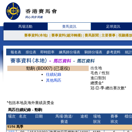
馬場活動
賽馬資訊
足球資訊
賽事資料(本地)
|
賽事資料(越洋轉播)
|
賽馬新聞
|
主要賽事
|
視聽播
報名表
排位表
即時賠率
練馬師分場表
騎師分場表
參考資料
統計
勁駒 (BD007) (已退役)
出生地
毛色 / 性別
往績紀錄
進口類別
其他馬匹
總獎金*
冠-亞-季-總出賽次數*
*包括本地及海外賽績及獎金
馬匹往績紀錄 - 勁駒
場次
名次
日期
馬場/跑道/
途程
場地
賽事
檔
賽道
狀況
班次
93/94
馬季