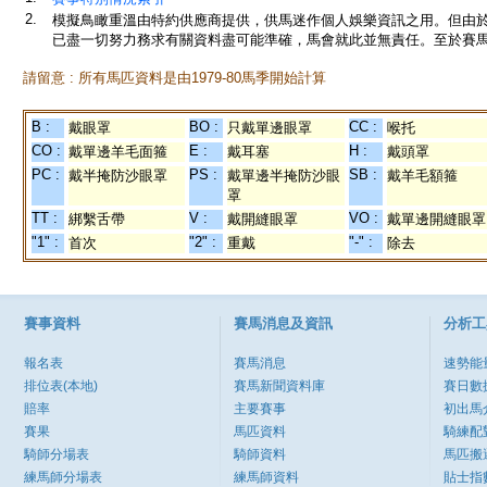
2.
模擬鳥瞰重溫由特約供應商提供，供馬迷作個人娛樂資訊之用。但由
已盡一切努力務求有關資料盡可能準確，馬會就此並無責任。至於賽馬
請留意 : 所有馬匹資料是由1979-80馬季開始計算
B :
BO :
CC :
戴眼罩
只戴單邊眼罩
喉托
CO :
E :
H :
戴單邊羊毛面箍
戴耳塞
戴頭罩
PC :
PS :
SB :
戴半掩防沙眼罩
戴單邊半掩防沙眼
戴羊毛額箍
罩
TT :
V :
VO :
綁繫舌帶
戴開縫眼罩
戴單邊開縫眼罩
"1" :
"2" :
"-" :
首次
重戴
除去
賽事資料
賽馬消息及資訊
分析工
報名表
賽馬消息
速勢能
排位表(本地)
賽馬新聞資料庫
賽日數
賠率
主要賽事
初出馬
賽果
馬匹資料
騎練配
騎師分場表
騎師資料
馬匹搬
練馬師分場表
練馬師資料
貼士指