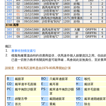
414
WV
03/05/1989
跑馬地草地"A"
2230
好
2&3
--
328
02
19/03/1989
沙田草地"B"
1800
好/黏
3
2
265
02
15/02/1989
跑馬地草地"B"
1800
好/快
3
3
237
01
29/01/1989
沙田草地"A"
1800
好/黏
3
3
148
01
11/12/1988
沙田草地"B"
1600
好/快
4
2
092
03
09/11/1988
跑馬地沙地跑道
1575
例常灑水
4
9
037
09
09/10/1988
沙田草地"B(N)"
1200
好/快
4
6
87/88
馬季
383
03
20/04/1988
跑馬地草地"B"
1800
大爛
GRIFFIN
4
330
01
26/03/1988
跑馬地草地"A"
1235
好
GRIFFIN
5
164
09
19/12/1987
沙田草地"C"
1200
好
GRIFFIN
4
備註:
1.
賽事特別情況索引
2.
模擬鳥瞰重溫由特約供應商提供，供馬迷作個人娛樂資訊之用。但由
已盡一切努力務求有關資料盡可能準確，馬會就此並無責任。至於賽馬
請留意 : 所有馬匹資料是由1979-80馬季開始計算
B :
BO :
CC :
戴眼罩
只戴單邊眼罩
喉托
CO :
E :
H :
戴單邊羊毛面箍
戴耳塞
戴頭罩
PC :
PS :
SB :
戴半掩防沙眼罩
戴單邊半掩防沙眼
戴羊毛額箍
罩
TT :
V :
VO :
綁繫舌帶
戴開縫眼罩
戴單邊開縫眼罩
"1" :
"2" :
"-" :
首次
重戴
除去