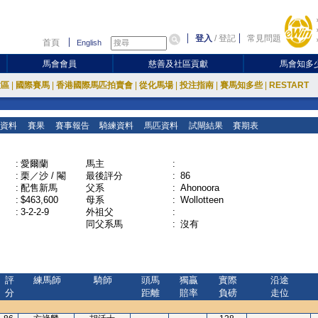
登入
/
登記
常見問題
首頁
English
馬會會員
慈善及社區貢獻
馬會知多
放區
|
國際賽馬
|
香港國際馬匹拍賣會
|
從化馬場
|
投注指南
|
賽馬知多些
|
RESTART
資料
賽果
賽事報告
騎練資料
馬匹資料
試閘結果
賽期表
:
愛爾蘭
馬主
:
:
栗／沙 / 閹
最後評分
:
86
:
配售新馬
父系
:
Ahonoora
:
$463,600
母系
:
Wollotteen
:
3-2-2-9
外祖父
:
同父系馬
:
沒有
評
練馬師
騎師
頭馬
獨贏
實際
沿途
分
距離
賠率
負磅
走位