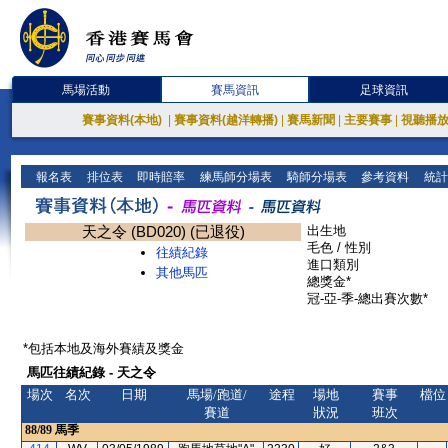
馬場活動
賽馬資訊
足球資訊
賽事資料(本地)
|
賽事資料(越洋轉播)
|
賽馬新聞
|
主要賽事
|
視聽播
報名表
排位表
即時賠率
練馬師分場表
騎師分場表
參考資料
統計
天之令 (BD020) (已退役)
出生地
毛色 / 性別
往績紀錄
進口類別
其他馬匹
總獎金*
冠-亞-季-總出賽次數*
*包括本地及海外賽績及獎金
馬匹往績紀錄 - 天之令
場次
名次
日期
馬場/跑道/
途程
場地
賽事
檔位
賽道
狀況
班次
88/89
馬季