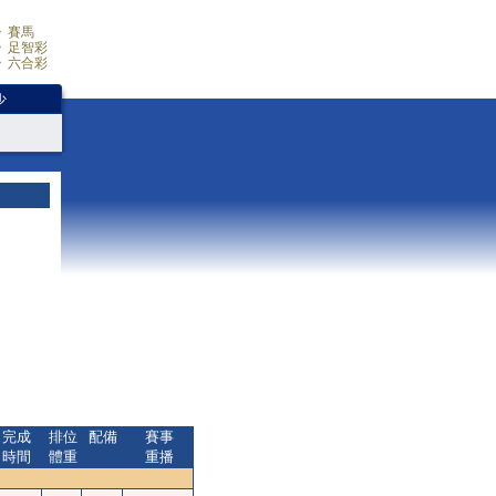
賽馬
足智彩
六合彩
少
完成
排位
配備
賽事
時間
體重
重播