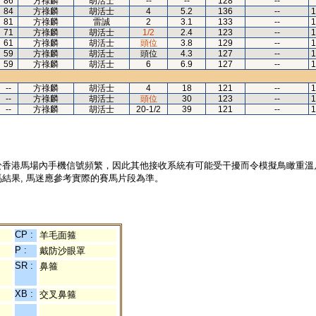
86
方祿麟
胡活士
--
--
128
--
84
方祿麟
胡活士
4
5.2
136
--
1
81
方祿麟
雷誠
2
3.1
133
--
1
71
方祿麟
胡活士
1/2
2.4
123
--
1
61
方祿麟
胡活士
頭位
3.8
129
--
1
59
方祿麟
胡活士
頭位
4.3
127
--
1
59
方祿麟
胡活士
6
6.9
127
--
1
--
方祿麟
胡活士
4
18
121
--
1
--
方祿麟
胡活士
頭位
30
123
--
1
--
方祿麟
胡活士
20-1/2
39
121
--
1
於香港馬場內手機信號頻繁，因此其他接收系統有可能受干擾而令模擬鳥瞰重溫
結果, 馬迷應參考實際的賽馬片段為準。
CP :
羊毛面箍
P :
戴防沙眼罩
SR :
鼻箍
XB :
交叉鼻箍