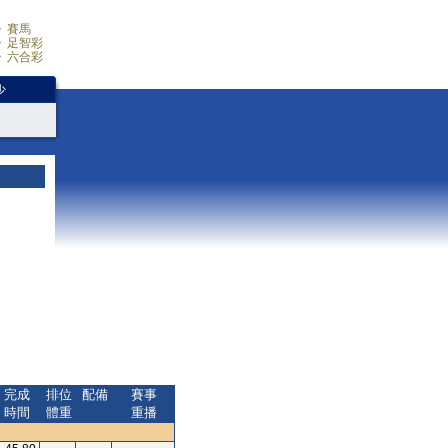
賽馬
足智彩
六合彩
少
完成
排位
配備
賽事
時間
體重
重播