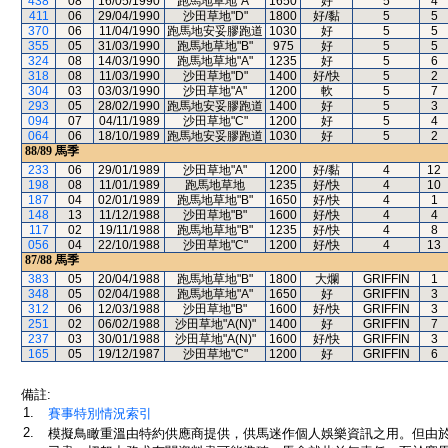
438
08
16/05/1990
跑馬地草地"A"
1650
好
5
4
411
06
29/04/1990
沙田草地"D"
1800
好/黏
5
5
370
06
11/04/1990
跑馬地安妥膠跑道
1030
好
5
5
355
05
31/03/1990
跑馬地草地"B"
975
好
5
5
324
08
14/03/1990
跑馬地草地"A"
1235
好
5
6
318
08
11/03/1990
沙田草地"D"
1400
好/快
5
2
304
03
03/03/1990
沙田草地"A"
1200
軟
5
7
293
05
28/02/1990
跑馬地安妥膠跑道
1400
好
5
3
094
07
04/11/1989
沙田草地"C"
1200
好
5
4
064
06
18/10/1989
跑馬地安妥膠跑道
1030
好
5
2
88/89
馬季
233
06
29/01/1989
沙田草地"A"
1200
好/黏
4
12
198
08
11/01/1989
跑馬地草地
1235
好/快
4
10
187
04
02/01/1989
跑馬地草地"B"
1650
好/快
4
1
148
13
11/12/1988
沙田草地"B"
1600
好/快
4
4
117
02
19/11/1988
跑馬地草地"B"
1235
好/快
4
8
056
04
22/10/1988
沙田草地"C"
1200
好/快
4
13
87/88
馬季
383
05
20/04/1988
跑馬地草地"B"
1800
大爛
GRIFFIN
1
348
05
02/04/1988
跑馬地草地"A"
1650
好
GRIFFIN
3
312
06
12/03/1988
沙田草地"B"
1600
好/快
GRIFFIN
3
251
02
06/02/1988
沙田草地"A(N)"
1400
好
GRIFFIN
7
237
03
30/01/1988
沙田草地"A(N)"
1600
好/快
GRIFFIN
3
165
05
19/12/1987
沙田草地"C"
1200
好
GRIFFIN
6
備註:
1.
賽事特別情況索引
2.
模擬鳥瞰重溫由特約供應商提供，供馬迷作個人娛樂資訊之用。但由