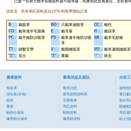
已盡一切努力務求有關資料盡可能準確，馬會就此並無責任。至於賽馬
請留意 : 所有馬匹資料是由1979-80馬季開始計算
B :
BO :
CC :
戴眼罩
只戴單邊眼罩
喉托
CO :
E :
H :
戴單邊羊毛面箍
戴耳塞
戴頭罩
PC :
PS :
SB :
戴半掩防沙眼罩
戴單邊半掩防沙眼
戴羊毛額箍
罩
TT :
V :
VO :
綁繫舌帶
戴開縫眼罩
戴單邊開縫眼罩
"1" :
"2" :
"-" :
首次
重戴
除去
賽事資料
賽馬消息及資訊
分析工
報名表
賽馬消息
速勢能
排位表(本地)
賽馬新聞資料庫
賽日數
賠率
主要賽事
初出馬
賽果
馬匹資料
騎練配
騎師分場表
騎師資料
馬匹搬
練馬師分場表
練馬師資料
貼士指