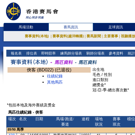
馬場活動
賽馬資訊
足球資訊
賽事資料(本地)
|
賽事資料(越洋轉播)
|
賽馬新聞
|
主要賽事
|
視聽播
報名表
排位表
即時賠率
練馬師分場表
騎師分場表
參考資料
統計
俠客 (BD022) (已退役)
出生地
毛色 / 性別
往績紀錄
進口類別
其他馬匹
總獎金*
冠-亞-季-總出賽次數*
*包括本地及海外賽績及獎金
馬匹往績紀錄 - 俠客
場次
名次
日期
馬場/跑道/
途程
場地
賽事
檔位
賽道
狀況
班次
89/90
馬季