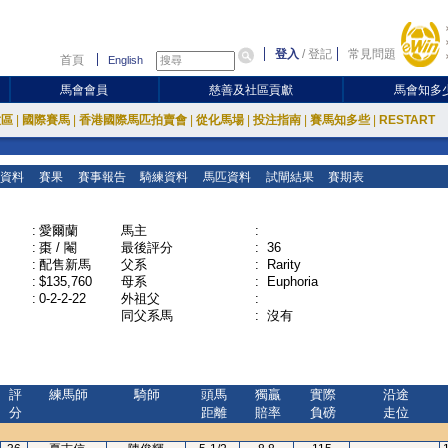
登入
/
登記
常見問題
首頁
English
馬會會員
慈善及社區貢獻
馬會知多
放區
|
國際賽馬
|
香港國際馬匹拍賣會
|
從化馬場
|
投注指南
|
賽馬知多些
|
RESTART
資料
賽果
賽事報告
騎練資料
馬匹資料
試閘結果
賽期表
:
愛爾蘭
馬主
:
:
棗 / 閹
最後評分
:
36
:
配售新馬
父系
:
Rarity
:
$135,760
母系
:
Euphoria
:
0-2-2-22
外祖父
:
同父系馬
:
沒有
評
練馬師
騎師
頭馬
獨贏
實際
沿途
分
距離
賠率
負磅
走位