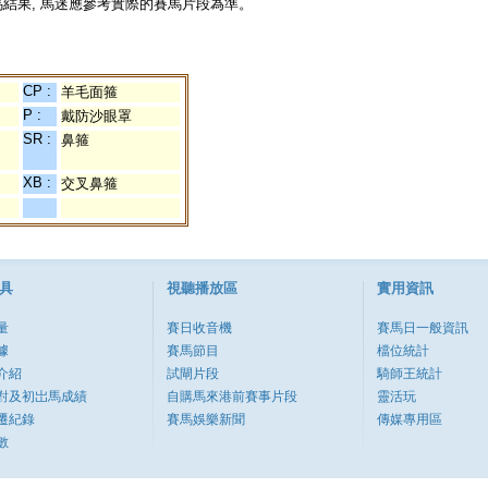
結果, 馬迷應參考實際的賽馬片段為準。
CP :
羊毛面箍
P :
戴防沙眼罩
SR :
鼻箍
XB :
交叉鼻箍
具
視聽播放區
實用資訊
量
賽日收音機
賽馬日一般資訊
據
賽馬節目
檔位統計
介紹
試閘片段
騎師王統計
對及初岀馬成績
自購馬來港前賽事片段
靈活玩
遷紀錄
賽馬娛樂新聞
傳媒專用區
數