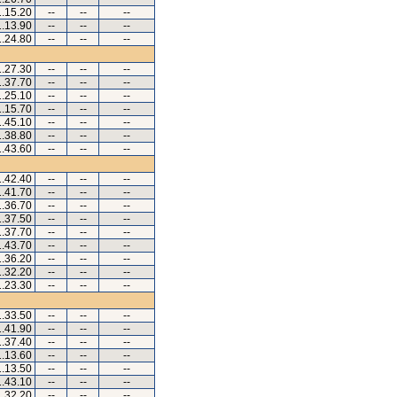
1.15.20
--
--
--
1.13.90
--
--
--
1.24.80
--
--
--
1.27.30
--
--
--
1.37.70
--
--
--
1.25.10
--
--
--
1.15.70
--
--
--
1.45.10
--
--
--
1.38.80
--
--
--
1.43.60
--
--
--
1.42.40
--
--
--
1.41.70
--
--
--
1.36.70
--
--
--
1.37.50
--
--
--
1.37.70
--
--
--
1.43.70
--
--
--
1.36.20
--
--
--
1.32.20
--
--
--
1.23.30
--
--
--
1.33.50
--
--
--
1.41.90
--
--
--
1.37.40
--
--
--
1.13.60
--
--
--
1.13.50
--
--
--
1.43.10
--
--
--
1.32.20
--
--
--