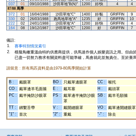
037
01
09/10/1988
沙田草地"B(N)"
1200
好/快
4
4
87/88
馬季
372
01
16/04/1988
沙田草地"C"
1400
好/黏
GRIFFIN
9
330
02
26/03/1988
跑馬地草地"A"
1235
好
GRIFFIN
10
222
02
24/01/1988
沙田草地"A"
1200
好/快
GRIFFIN
4
164
08
19/12/1987
沙田草地"C"
1200
好
GRIFFIN
7
備註:
1.
賽事特別情況索引
2.
模擬鳥瞰重溫由特約供應商提供，供馬迷作個人娛樂資訊之用。但由
已盡一切努力務求有關資料盡可能準確，馬會就此並無責任。至於賽馬
請留意 : 所有馬匹資料是由1979-80馬季開始計算
B :
BO :
CC :
戴眼罩
只戴單邊眼罩
喉托
CO :
E :
H :
戴單邊羊毛面箍
戴耳塞
戴頭罩
PC :
PS :
SB :
戴半掩防沙眼罩
戴單邊半掩防沙眼
戴羊毛額箍
罩
TT :
V :
VO :
綁繫舌帶
戴開縫眼罩
戴單邊開縫眼罩
"1" :
"2" :
"-" :
首次
重戴
除去