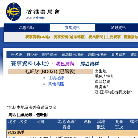
馬場活動
賽馬資訊
足球資訊
賽事資料(本地)
|
賽事資料(越洋轉播)
|
賽馬新聞
|
主要賽事
|
視聽播
報名表
排位表
即時賠率
練馬師分場表
騎師分場表
參考資料
統計
包旺財 (BD031) (已退役)
出生地
毛色 / 性別
往績紀錄
進口類別
其他馬匹
總獎金*
冠-亞-季-總出賽次數*
*包括本地及海外賽績及獎金
馬匹往績紀錄 - 包旺財
場次
名次
日期
馬場/跑道/
途程
場地
賽事
檔位
賽道
狀況
班次
94/95
馬季