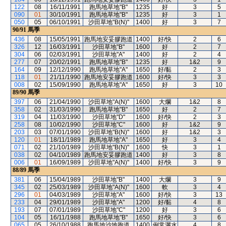
122
08
16/11/1991
跑馬地草地"B"
1235
好
3
5
090
01
30/10/1991
跑馬地草地"B"
1235
好
3
1
050
05
06/10/1991
沙田草地"B(N)"
1400
好
3
7
90/91
馬季
436
08
15/05/1991
跑馬地安妥膠跑道
1400
好/快
2
6
326
12
16/03/1991
沙田草地"B"
1600
好
2
7
304
06
02/03/1991
沙田草地"A"
1400
好
2
4
277
07
20/02/1991
跑馬地草地"B"
1235
好
1&2
9
164
09
12/12/1990
跑馬地草地"A"
1650
好/黏
2
3
118
01
21/11/1990
跑馬地安妥膠跑道
1600
好/快
3
3
008
02
15/09/1990
跑馬地草地"A"
1650
好
3
10
89/90
馬季
397
06
21/04/1990
沙田草地"A(N)"
1600
大爛
1&2
8
358
02
31/03/1990
跑馬地草地"B"
1650
好
2
7
319
04
11/03/1990
沙田草地"D"
1600
好/快
2
3
258
08
10/02/1990
沙田草地"C"
1600
好
1&2
9
203
03
07/01/1990
沙田草地"B(N)"
1600
好
1&2
3
120
01
18/11/1989
跑馬地草地"A"
1650
好
3
4
071
02
21/10/1989
沙田草地"B(N)"
1600
快
3
1
038
02
04/10/1989
跑馬地安妥膠跑道
1400
好
3
8
006
01
16/09/1989
沙田草地"A(N)"
1400
好/快
3
9
88/89
馬季
381
06
15/04/1989
沙田草地"B"
1400
大爛
3
9
345
02
25/03/1989
沙田草地"A(N)"
1600
軟
3
4
296
01
04/03/1989
沙田草地"A"
1600
好/快
3
13
233
04
29/01/1989
沙田草地"A"
1200
好/黏
4
8
193
07
07/01/1989
沙田草地"C"
1200
好
3
6
104
05
16/11/1988
跑馬地草地"B"
1650
好/快
3
6
065
05
26/10/1988
跑馬地沙地跑道
1400
例常灑水
4
8