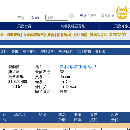
登入
/
登記
常見問題
首頁
English
馬會會員
慈善及社區貢獻
馬會知多
放區
|
國際賽馬
|
香港國際馬匹拍賣會
|
從化馬場
|
投注指南
|
賽馬知多些
|
RESTART
資料
賽果
賽事報告
騎練資料
馬匹資料
試閘結果
賽期表
:
愛爾蘭
馬主
:
郭志桁與郭張滿怡夫人
:
栗 / 閹
最後評分
:
32
:
配售新馬
父系
:
Jester
:
$1,873,400
母系
:
Taj Girl
:
9-8-3-57
外祖父
:
Taj Dewan
同父系馬
:
沒有
評
練馬師
騎師
頭馬
獨贏
實際
沿途
分
距離
賠率
負磅
走位