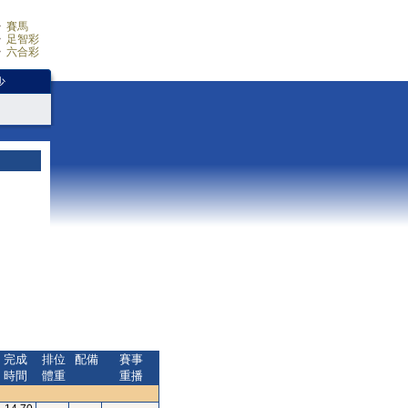
賽馬
足智彩
六合彩
少
完成
排位
配備
賽事
時間
體重
重播