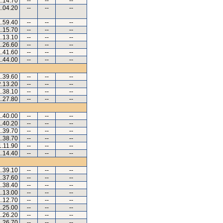
1.14.70
--
--
--
1.04.20
--
--
--
1.59.40
--
--
--
1.15.70
--
--
--
1.13.10
--
--
--
1.26.60
--
--
--
1.41.60
--
--
--
1.44.00
--
--
--
1.39.60
--
--
--
2.13.20
--
--
--
1.38.10
--
--
--
1.27.80
--
--
--
1.40.00
--
--
--
1.40.20
--
--
--
1.39.70
--
--
--
1.38.70
--
--
--
1.11.90
--
--
--
1.14.40
--
--
--
1.39.10
--
--
--
1.37.60
--
--
--
1.38.40
--
--
--
1.13.00
--
--
--
1.12.70
--
--
--
1.25.00
--
--
--
1.26.20
--
--
--
1.26.70
--
--
--