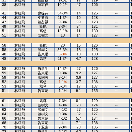
35
林紅飛
鍾占祺
9-1/2
97
129
--
38
林紅飛
陳家俊
10-1/4
47
106
--
41
林紅飛
史提芬
34-3/4
14
125
--
44
林紅飛
巫斯義
11-3/4
19
128
--
47
林紅飛
鍾占祺
9-3/4
99
123
--
49
林紅飛
靳能
8-3/4
34
131
--
51
林紅飛
高慈
13-1/4
11
130
--
51
林紅飛
談樹文
13
14
127
--
58
林紅飛
靳能
20
15
126
--
58
林紅飛
談樹文
36-3/4
18
125
--
48
林紅飛
告東尼
5-3/4
10
130
--
48
林紅飛
高慈
11-3/4
4.7
128
--
58
林紅飛
唐敏生
14-3/4
27
126
--
59
林紅飛
告東尼
9-3/4
9.2
127
--
59
林紅飛
洪國興
9-1/4
3.6
127
--
52
林紅飛
高慈
1-1/4
3.7
136
--
53
林紅飛
戴利
5-1/4
17
137
--
51
林紅飛
告東尼
1-1/4
9.1
135
--
61
林紅飛
馬輝
7-3/4
8.1
129
--
61
林紅飛
談樹文
4-3/4
23
124
--
62
林紅飛
談樹文
4-1/2
27
125
--
64
林紅飛
談樹文
9-3/4
32
127
--
66
林紅飛
告東尼
4-1/2
5.7
134
--
68
林紅飛
告東尼
4
7.1
136
--
70
林紅飛
丁冠豪
9-3/4
73
135
--
72
林紅飛
唐敏生
5-1/2
4.2
140
--