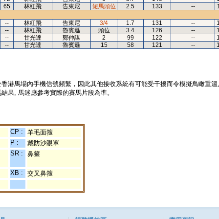
65
林紅飛
告東尼
短馬頭位
2.5
133
--
--
林紅飛
告東尼
3/4
1.7
131
--
--
林紅飛
魯賓遜
頭位
3.4
126
--
--
甘光達
鄭仲謀
2
99
122
--
--
甘光達
魯賓遜
15
58
121
--
於香港馬場內手機信號頻繁，因此其他接收系統有可能受干擾而令模擬鳥瞰重溫
結果, 馬迷應參考實際的賽馬片段為準。
CP :
羊毛面箍
P :
戴防沙眼罩
SR :
鼻箍
XB :
交叉鼻箍