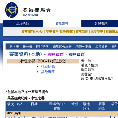
馬場活動
賽馬資訊
足球資訊
賽事資料(本地)
|
賽事資料(越洋轉播)
|
賽馬新聞
|
主要賽事
|
視聽播
報名表
排位表
即時賠率
練馬師分場表
騎師分場表
參考資料
統計
永恒之譽 (BD041) (已退役)
出生地
毛色 / 性別
往績紀錄
進口類別
其他馬匹
總獎金*
冠-亞-季-總出賽次數*
*包括本地及海外賽績及獎金
馬匹往績紀錄 - 永恒之譽
場次
名次
日期
馬場/跑道/
途程
場地
賽事
檔位
賽道
狀況
班次
90/91
馬季