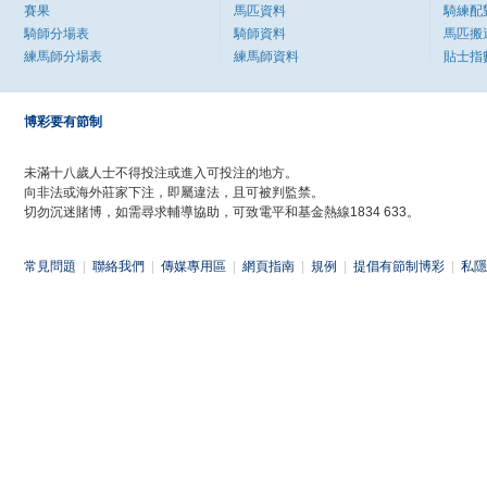
賽果
馬匹資料
騎練配
騎師分場表
騎師資料
馬匹搬
練馬師分場表
練馬師資料
貼士指
博彩要有節制
未滿十八歲人士不得投注或進入可投注的地方。
向非法或海外莊家下注，即屬違法，且可被判監禁。
切勿沉迷賭博，如需尋求輔導協助，可致電平和基金熱線1834 633。
常見問題
|
聯絡我們
|
傳媒專用區
|
網頁指南
|
規例
|
提倡有節制博彩
|
私隱