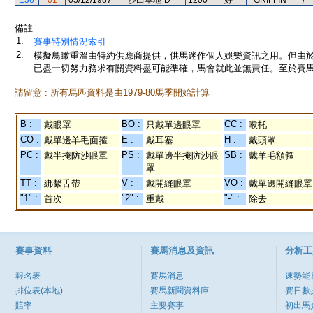
136
01
05/12/1987
沙田草地"D"
1200
好
GRIFFIN
7
備註:
1.
賽事特別情況索引
2.
模擬鳥瞰重溫由特約供應商提供，供馬迷作個人娛樂資訊之用。但由
已盡一切努力務求有關資料盡可能準確，馬會就此並無責任。至於賽馬
請留意 : 所有馬匹資料是由1979-80馬季開始計算
B :
BO :
CC :
戴眼罩
只戴單邊眼罩
喉托
CO :
E :
H :
戴單邊羊毛面箍
戴耳塞
戴頭罩
PC :
PS :
SB :
戴半掩防沙眼罩
戴單邊半掩防沙眼
戴羊毛額箍
罩
TT :
V :
VO :
綁繫舌帶
戴開縫眼罩
戴單邊開縫眼罩
"1" :
"2" :
"-" :
首次
重戴
除去
賽事資料
賽馬消息及資訊
分析工
報名表
賽馬消息
速勢能
排位表(本地)
賽馬新聞資料庫
賽日數
賠率
主要賽事
初出馬