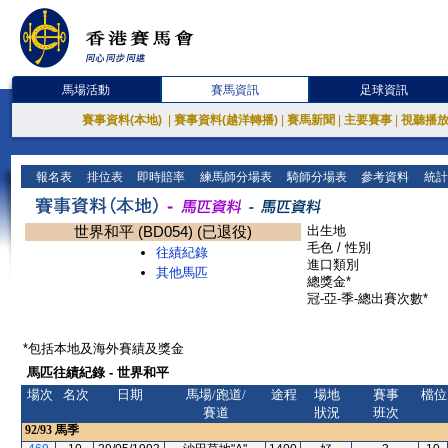
馬場活動
賽馬資訊
足球資訊
賽事資料(本地)
|
賽事資料(越洋轉播)
|
賽馬新聞
|
主要賽事
|
視聽播
報名表
排位表
即時賠率
練馬師分場表
騎師分場表
參考資料
統計
世界和平 (BD054) (已退役)
出生地
毛色 / 性別
往績紀錄
進口類別
其他馬匹
總獎金*
冠-亞-季-總出賽次數*
*包括本地及海外賽績及獎金
馬匹往績紀錄 - 世界和平
場次
名次
日期
馬場/跑道/
途程
場地
賽事
檔位
賽道
狀況
班次
92/93
馬季