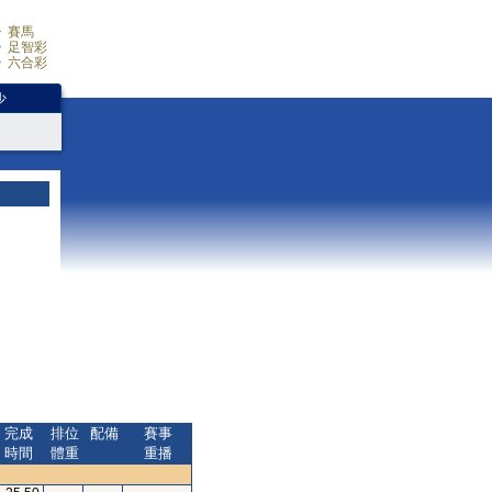
賽馬
足智彩
六合彩
少
完成
排位
配備
賽事
時間
體重
重播