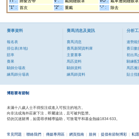
TT :
V :
VO :
綁繫舌帶
戴開縫眼罩
戴單邊開縫眼罩
"1" :
"2" :
"-" :
首次
重戴
除去
賽事資料
賽馬消息及資訊
分析工
報名表
賽馬消息
速勢能
排位表(本地)
賽馬新聞資料庫
賽日數
賠率
主要賽事
初出馬
賽果
馬匹資料
騎練配
騎師分場表
騎師資料
馬匹搬
練馬師分場表
練馬師資料
貼士指
博彩要有節制
未滿十八歲人士不得投注或進入可投注的地方。
向非法或海外莊家下注，即屬違法，且可被判監禁。
切勿沉迷賭博，如需尋求輔導協助，可致電平和基金熱線1834 633。
常見問題
|
聯絡我們
|
傳媒專用區
|
網頁指南
|
規例
|
提倡有節制博彩
|
私隱