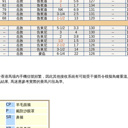
91
岳敦
魯賓遜
3
5.6
127
--
82
岳敦
魯賓遜
1
1.7
134
--
79
岳敦
魯賓遜
NK
6.9
131
--
79
岳敦
魯賓遜
3-1/4
2.5
131
--
68
岳敦
魯賓遜
1-1/2
13
120
--
--
岳敦
告東尼
5-1/2
3.3
130
--
--
岳敦
告東尼
3
4
130
--
--
岳敦
告東尼
2
3.8
130
--
--
岳敦
告東尼
1/2
1.5
133
--
--
岳敦
告東尼
2-1/2
1.7
126
--
--
岳敦
告東尼
3-1/2
14
126
--
--
岳敦
麥磊
6-1/4
22
126
--
於香港馬場內手機信號頻繁，因此其他接收系統有可能受干擾而令模擬鳥瞰重溫
結果, 馬迷應參考實際的賽馬片段為準。
CP :
羊毛面箍
P :
戴防沙眼罩
SR :
鼻箍