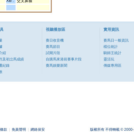
XB :
交叉鼻箍
具
視聽播放區
實用資訊
量
賽日收音機
賽馬日一般資訊
據
賽馬節目
檔位統計
介紹
試閘片段
騎師王統計
對及初岀馬成績
自購馬來港前賽事片段
靈活玩
遷紀錄
賽馬娛樂新聞
傳媒專用區
數
條款
|
免責聲明
|
網絡保安
版權所有 不得轉載 © 2000