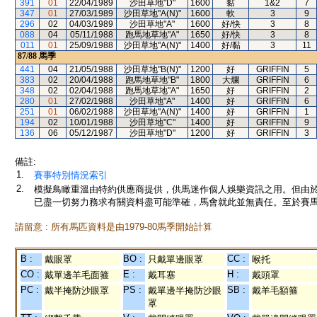
391
01
22/04/1989
沙田草地"D"
1600
黏
1&2
7
347
01
27/03/1989
沙田草地"A(N)"
1600
軟
3
9
296
02
04/03/1989
沙田草地"A"
1600
好/快
3
8
088
04
05/11/1988
跑馬地草地"A"
1650
好/快
3
8
011
01
25/09/1988
沙田草地"A(N)"
1400
好/黏
3
11
87/88
馬季
441
04
21/05/1988
沙田草地"B(N)"
1200
好
GRIFFIN
5
383
02
20/04/1988
跑馬地草地"B"
1800
大爛
GRIFFIN
6
348
02
02/04/1988
跑馬地草地"A"
1650
好
GRIFFIN
2
280
01
27/02/1988
沙田草地"A"
1400
好
GRIFFIN
6
251
01
06/02/1988
沙田草地"A(N)"
1400
好
GRIFFIN
1
194
02
10/01/1988
沙田草地"C"
1400
好
GRIFFIN
9
136
06
05/12/1987
沙田草地"D"
1200
好
GRIFFIN
3
備註:
1.
賽事特別情況索引
2.
模擬鳥瞰重溫由特約供應商提供，供馬迷作個人娛樂資訊之用。但由
已盡一切努力務求有關資料盡可能準確，馬會就此並無責任。至於賽馬
請留意 : 所有馬匹資料是由1979-80馬季開始計算
B :
BO :
CC :
戴眼罩
只戴單邊眼罩
喉托
CO :
E :
H :
戴單邊羊毛面箍
戴耳塞
戴頭罩
PC :
PS :
SB :
戴半掩防沙眼罩
戴單邊半掩防沙眼
戴羊毛額箍
罩