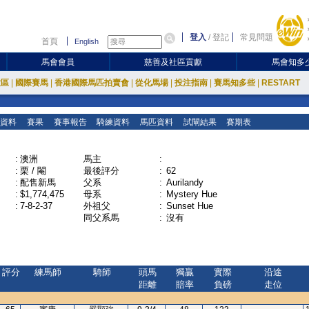
登入
/
登記
常見問題
首頁
English
馬會會員
慈善及社區貢獻
馬會知多
放區
|
國際賽馬
|
香港國際馬匹拍賣會
|
從化馬場
|
投注指南
|
賽馬知多些
|
RESTART
資料
賽果
賽事報告
騎練資料
馬匹資料
試閘結果
賽期表
:
澳洲
馬主
:
:
栗 / 閹
最後評分
:
62
:
配售新馬
父系
:
Aurilandy
:
$1,774,475
母系
:
Mystery Hue
:
7-8-2-37
外祖父
:
Sunset Hue
同父系馬
:
沒有
評分
練馬師
騎師
頭馬
獨贏
實際
沿途
距離
賠率
負磅
走位