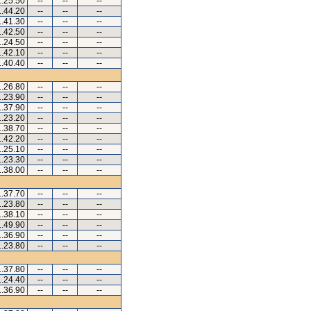
1.25.50
--
--
--
1.44.20
--
--
--
1.41.30
--
--
--
1.42.50
--
--
--
1.24.50
--
--
--
1.42.10
--
--
--
1.40.40
--
--
--
1.26.80
--
--
--
1.23.90
--
--
--
1.37.90
--
--
--
1.23.20
--
--
--
1.38.70
--
--
--
1.42.20
--
--
--
1.25.10
--
--
--
1.23.30
--
--
--
1.38.00
--
--
--
1.37.70
--
--
--
1.23.80
--
--
--
1.38.10
--
--
--
1.49.90
--
--
--
1.36.90
--
--
--
1.23.80
--
--
--
1.37.80
--
--
--
1.24.40
--
--
--
1.36.90
--
--
--