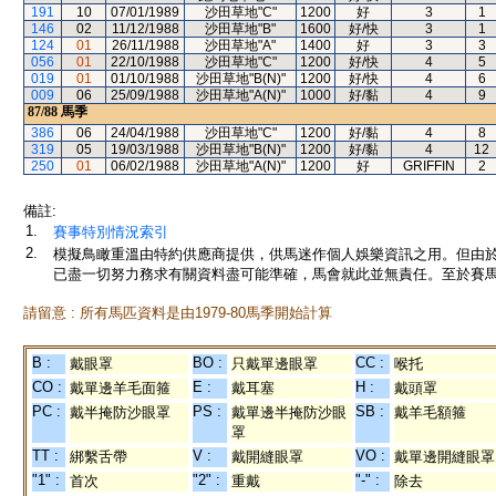
191
10
07/01/1989
沙田草地"C"
1200
好
3
1
146
02
11/12/1988
沙田草地"B"
1600
好/快
3
1
124
01
26/11/1988
沙田草地"A"
1400
好
3
3
056
01
22/10/1988
沙田草地"C"
1200
好/快
4
5
019
01
01/10/1988
沙田草地"B(N)"
1200
好/快
4
6
009
06
25/09/1988
沙田草地"A(N)"
1000
好/黏
4
9
87/88
馬季
386
06
24/04/1988
沙田草地"C"
1200
好/黏
4
8
319
05
19/03/1988
沙田草地"B(N)"
1200
好/黏
4
12
250
01
06/02/1988
沙田草地"A(N)"
1200
好
GRIFFIN
2
備註:
1.
賽事特別情況索引
2.
模擬鳥瞰重溫由特約供應商提供，供馬迷作個人娛樂資訊之用。但由
已盡一切努力務求有關資料盡可能準確，馬會就此並無責任。至於賽馬
請留意 : 所有馬匹資料是由1979-80馬季開始計算
B :
BO :
CC :
戴眼罩
只戴單邊眼罩
喉托
CO :
E :
H :
戴單邊羊毛面箍
戴耳塞
戴頭罩
PC :
PS :
SB :
戴半掩防沙眼罩
戴單邊半掩防沙眼
戴羊毛額箍
罩
TT :
V :
VO :
綁繫舌帶
戴開縫眼罩
戴單邊開縫眼罩
"1" :
"2" :
"-" :
首次
重戴
除去