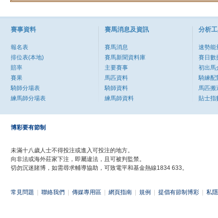
賽事資料
賽馬消息及資訊
分析工
報名表
賽馬消息
速勢能
排位表(本地)
賽馬新聞資料庫
賽日數
賠率
主要賽事
初出馬
賽果
馬匹資料
騎練配
騎師分場表
騎師資料
馬匹搬
練馬師分場表
練馬師資料
貼士指
博彩要有節制
未滿十八歲人士不得投注或進入可投注的地方。
向非法或海外莊家下注，即屬違法，且可被判監禁。
切勿沉迷賭博，如需尋求輔導協助，可致電平和基金熱線1834 633。
常見問題
|
聯絡我們
|
傳媒專用區
|
網頁指南
|
規例
|
提倡有節制博彩
|
私隱