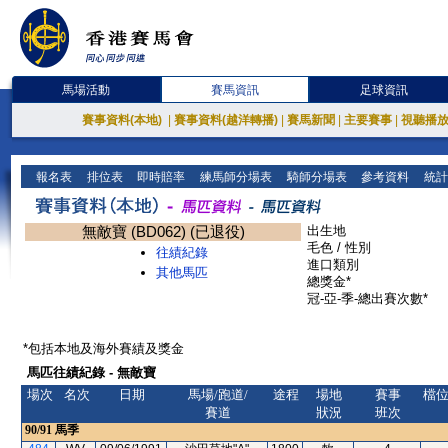
馬場活動
賽馬資訊
足球資訊
賽事資料(本地)
|
賽事資料(越洋轉播)
|
賽馬新聞
|
主要賽事
|
視聽播
報名表
排位表
即時賠率
練馬師分場表
騎師分場表
參考資料
統計
無敵寶 (BD062) (已退役)
出生地
毛色 / 性別
往績紀錄
進口類別
其他馬匹
總獎金*
冠-亞-季-總出賽次數*
*包括本地及海外賽績及獎金
馬匹往績紀錄 - 無敵寶
場次
名次
日期
馬場/跑道/
途程
場地
賽事
檔
賽道
狀況
班次
90/91
馬季