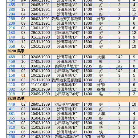
484
WV
09/06/1991
沙田草地"A"
1800
軟
4
--
455
11
26/05/1991
沙田草地"A"
1400
好
3
4
380
13
13/04/1991
沙田草地"D"
1400
快
3
11
284
04
24/02/1991
沙田草地"A"
1600
好
3
12
259
05
06/02/1991
跑馬地安妥膠跑道
1600
好/快
3
8
239
09
27/01/1991
沙田草地"C"
1800
好
3
6
216
03
13/01/1991
沙田草地"B"
1600
好
3
6
183
07
29/12/1990
沙田草地"A(N)"
1400
好
3
12
140
11
01/12/1990
沙田草地"D"
1600
好
3
9
091
12
03/11/1990
沙田草地"A"
1600
好
3
3
058
06
13/10/1990
沙田草地"B"
1600
好
3
10
89/90
馬季
469
12
02/06/1990
沙田草地"C"
1600
大爛
1&2
9
459
10
27/05/1990
沙田草地"C"
1200
軟
2
7
248
06
03/02/1990
跑馬地草地"B"
1235
好
1&2
8
198
02
07/01/1990
沙田草地"B(N)"
1600
好
1&2
4
158
01
10/12/1989
沙田草地"C"
1600
好
3
5
138
03
29/11/1989
跑馬地安妥膠跑道
1030
好
3
3
110
02
11/11/1989
沙田草地"D"
1200
好/快
3
6
082
04
29/10/1989
沙田草地"C"
1400
好/快
3
12
019
11
23/09/1989
沙田草地"A(N)"
1400
黏
3
2
88/89
馬季
449
02
28/05/1989
沙田草地"B(N)"
1400
好
3
10
411
02
30/04/1989
沙田草地"D"
1200
好
3
1
381
07
15/04/1989
沙田草地"B"
1400
大爛
3
4
355
02
01/04/1989
沙田草地"C"
1200
好
3
3
347
03
27/03/1989
沙田草地"A(N)"
1600
軟
3
8
310
02
11/03/1989
沙田草地"B"
1200
快
3
5
283
06
26/02/1989
沙田草地"A"
1400
快
2
9
258
03
11/02/1989
跑馬地草地"A"
975
好/快
3
2