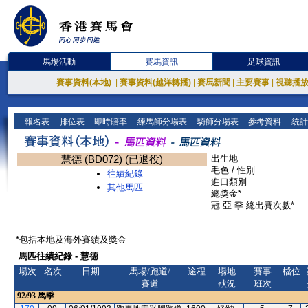
馬場活動
賽馬資訊
足球資訊
賽事資料(本地)
|
賽事資料(越洋轉播)
|
賽馬新聞
|
主要賽事
|
視聽播
報名表
排位表
即時賠率
練馬師分場表
騎師分場表
參考資料
統計
慧德 (BD072) (已退役)
出生地
毛色 / 性別
往績紀錄
進口類別
其他馬匹
總獎金*
冠-亞-季-總出賽次數*
*包括本地及海外賽績及獎金
馬匹往績紀錄 - 慧德
場次
名次
日期
馬場/跑道/
途程
場地
賽事
檔位
賽道
狀況
班次
92/93
馬季