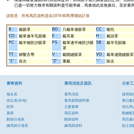
已盡一切努力務求有關資料盡可能準確，馬會就此並無責任。至於賽馬
請留意 : 所有馬匹資料是由1979-80馬季開始計算
B :
BO :
CC :
戴眼罩
只戴單邊眼罩
喉托
CO :
E :
H :
戴單邊羊毛面箍
戴耳塞
戴頭罩
PC :
PS :
SB :
戴半掩防沙眼罩
戴單邊半掩防沙眼
戴羊毛額箍
罩
TT :
V :
VO :
綁繫舌帶
戴開縫眼罩
戴單邊開縫眼罩
"1" :
"2" :
"-" :
首次
重戴
除去
賽事資料
賽馬消息及資訊
分析工
報名表
賽馬消息
速勢能
排位表(本地)
賽馬新聞資料庫
賽日數
賠率
主要賽事
初出馬
賽果
馬匹資料
騎練配
騎師分場表
騎師資料
馬匹搬
練馬師分場表
練馬師資料
貼士指