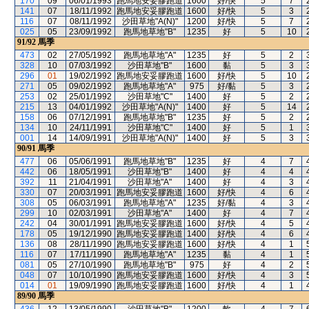
170
09
06/01/1993
跑馬地安妥膠跑道
1600
好/快
5
7
141
07
18/11/1992
跑馬地安妥膠跑道
1600
好/快
5
3
116
07
08/11/1992
沙田草地"A(N)"
1200
好/快
5
7
025
05
23/09/1992
跑馬地草地"B"
1235
好
5
10
91/92
馬季
473
02
27/05/1992
跑馬地草地"A"
1235
好
5
2
328
10
07/03/1992
沙田草地"B"
1600
黏
5
3
296
01
19/02/1992
跑馬地安妥膠跑道
1600
好/快
5
10
271
05
09/02/1992
跑馬地草地"A"
975
好/黏
5
3
253
02
25/01/1992
沙田草地"C"
1400
好
5
2
215
13
04/01/1992
沙田草地"A(N)"
1400
好
5
14
158
06
07/12/1991
跑馬地草地"B"
1235
好
5
2
134
10
24/11/1991
沙田草地"C"
1400
好
5
1
001
14
14/09/1991
沙田草地"A(N)"
1400
好
5
3
90/91
馬季
477
06
05/06/1991
跑馬地草地"B"
1235
好
4
7
442
06
18/05/1991
沙田草地"B"
1400
好
4
4
392
11
21/04/1991
沙田草地"A"
1400
好
4
3
330
07
20/03/1991
跑馬地安妥膠跑道
1600
好/快
4
6
308
05
06/03/1991
跑馬地草地"A"
1235
好/黏
4
3
299
10
02/03/1991
沙田草地"A"
1400
好
4
7
242
04
30/01/1991
跑馬地安妥膠跑道
1600
好/快
4
5
178
05
19/12/1990
跑馬地安妥膠跑道
1400
好/快
4
6
136
08
28/11/1990
跑馬地安妥膠跑道
1600
好/快
4
1
116
07
17/11/1990
跑馬地草地"A"
1235
黏
4
1
081
05
27/10/1990
跑馬地草地"B"
975
好
4
2
048
07
10/10/1990
跑馬地安妥膠跑道
1600
好/快
4
3
014
01
19/09/1990
跑馬地安妥膠跑道
1600
好/快
4
1
89/90
馬季