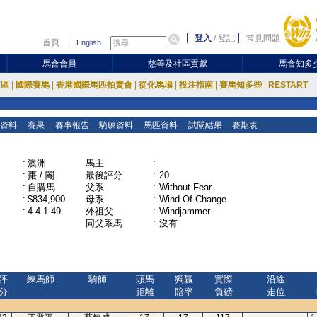
登入
/
登記
常見問題
首頁
English
馬會會員
慈善及社區貢獻
馬會知多
放區
|
國際賽馬
|
香港國際馬匹拍賣會
|
從化馬場
|
投注指南
|
賽馬知多些
|
RESTART
資料
賽果
賽事報告
騎練資料
馬匹資料
試閘結果
賽期表
:
澳洲
馬主
:
:
棗 / 閹
最後評分
:
20
:
自購馬
父系
:
Without Fear
:
$834,900
母系
:
Wind Of Change
:
4-4-1-49
外祖父
:
Windjammer
同父系馬
:
沒有
評
練馬師
騎師
頭馬
獨贏
實際
沿途
分
距離
賠率
負磅
走位