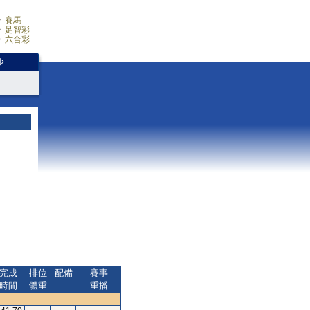
賽馬
足智彩
六合彩
少
完成
排位
配備
賽事
時間
體重
重播