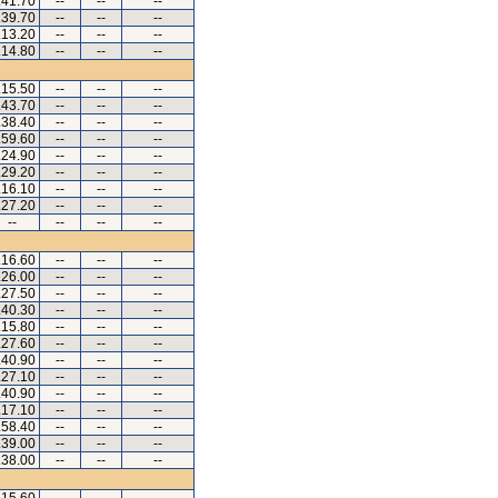
.41.70
--
--
--
.39.70
--
--
--
.13.20
--
--
--
.14.80
--
--
--
.15.50
--
--
--
.43.70
--
--
--
.38.40
--
--
--
.59.60
--
--
--
.24.90
--
--
--
.29.20
--
--
--
.16.10
--
--
--
.27.20
--
--
--
--
--
--
--
.16.60
--
--
--
.26.00
--
--
--
.27.50
--
--
--
.40.30
--
--
--
.15.80
--
--
--
.27.60
--
--
--
.40.90
--
--
--
.27.10
--
--
--
.40.90
--
--
--
.17.10
--
--
--
.58.40
--
--
--
.39.00
--
--
--
.38.00
--
--
--