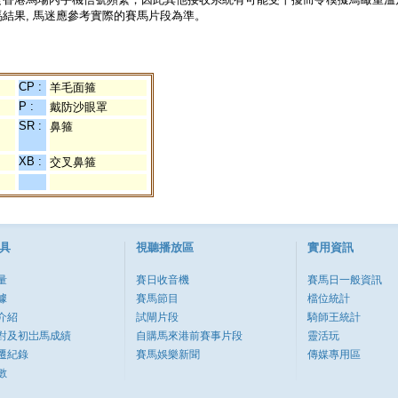
結果, 馬迷應參考實際的賽馬片段為準。
CP :
羊毛面箍
P :
戴防沙眼罩
SR :
鼻箍
XB :
交叉鼻箍
具
視聽播放區
實用資訊
量
賽日收音機
賽馬日一般資訊
據
賽馬節目
檔位統計
介紹
試閘片段
騎師王統計
對及初岀馬成績
自購馬來港前賽事片段
靈活玩
遷紀錄
賽馬娛樂新聞
傳媒專用區
數