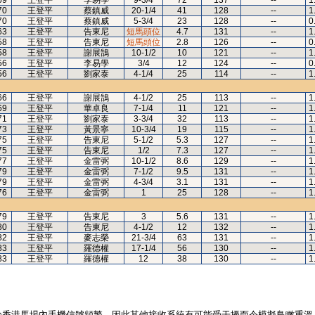
69
王登平
李易學
9-3/4
72
137
--
1
70
王登平
蔡鎮威
20-1/4
41
128
--
1
70
王登平
蔡鎮威
5-3/4
23
128
--
0
63
王登平
告東尼
短馬頭位
4.7
131
--
1
58
王登平
告東尼
短馬頭位
2.8
126
--
0
58
王登平
謝展鵠
10-1/2
10
121
--
1
56
王登平
李易學
3/4
12
124
--
0
56
王登平
劉家泰
4-1/4
25
114
--
1
66
王登平
謝展鵠
4-1/2
25
113
--
1
69
王登平
華卓良
7-1/4
11
121
--
1
71
王登平
劉家泰
3-3/4
32
113
--
1
73
王登平
黃景寧
10-3/4
19
115
--
1
75
王登平
告東尼
5-1/2
5.3
127
--
1
75
王登平
告東尼
1/2
7.3
127
--
1
77
王登平
金雷弼
10-1/2
8.6
129
--
1
79
王登平
金雷弼
7-1/2
9.5
131
--
1
79
王登平
金雷弼
4-3/4
3.1
131
--
1
76
王登平
金雷弼
1
25
128
--
1
79
王登平
告東尼
3
5.6
131
--
1
80
王登平
告東尼
4-1/2
12
132
--
1
82
王登平
麥志榮
21-3/4
63
131
--
1
83
王登平
羅德權
17-1/4
56
130
--
1
83
王登平
羅德權
12
38
130
--
1
於香港馬場內手機信號頻繁，因此其他接收系統有可能受干擾而令模擬鳥瞰重溫