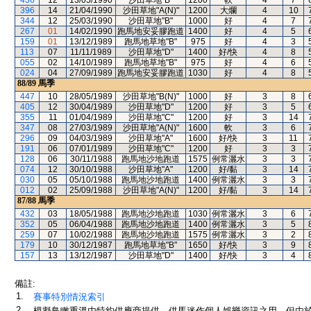
436
12
13/05/1990
沙田草地"B"
1200
軟
4
7
396
14
21/04/1990
沙田草地"A(N)"
1200
大爛
4
10
344
12
25/03/1990
沙田草地"B"
1000
好
4
7
267
01
14/02/1990
跑馬地安妥膠跑道
1400
好
4
5
159
01
13/12/1989
跑馬地草地"B"
975
好
4
3
113
07
11/11/1989
沙田草地"D"
1400
好/快
4
8
055
02
14/10/1989
跑馬地草地"B"
975
好
4
6
024
04
27/09/1989
跑馬地安妥膠跑道
1030
好
4
8
88/89
馬季
447
10
28/05/1989
沙田草地"B(N)"
1000
好
3
8
405
12
30/04/1989
沙田草地"D"
1200
好
3
5
355
11
01/04/1989
沙田草地"C"
1200
好
3
14
347
08
27/03/1989
沙田草地"A(N)"
1600
軟
3
6
296
09
04/03/1989
沙田草地"A"
1600
好/快
3
11
191
06
07/01/1989
沙田草地"C"
1200
好
3
3
128
06
30/11/1988
跑馬地沙地跑道
1575
例常灑水
3
3
074
12
30/10/1988
沙田草地"A"
1200
好/黏
3
14
030
05
05/10/1988
跑馬地沙地跑道
1400
例常灑水
3
3
012
02
25/09/1988
沙田草地"A(N)"
1200
好/黏
3
14
87/88
馬季
432
03
18/05/1988
跑馬地沙地跑道
1030
例常灑水
3
6
352
05
06/04/1988
跑馬地沙地跑道
1400
例常灑水
3
5
259
07
10/02/1988
跑馬地沙地跑道
1575
例常灑水
3
2
179
10
30/12/1987
跑馬地草地"B"
1650
好/快
3
9
157
13
13/12/1987
沙田草地"D"
1400
好/快
3
4
備註:
1.
賽事特別情況索引
2.
模擬鳥瞰重溫由特約供應商提供，供馬迷作個人娛樂資訊之用。但由